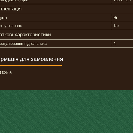
плектація
щата
Ні
е у головах
Так
аткові характеристики
 регулювання підголівника
4
рмація для замовлення
 025 ₴