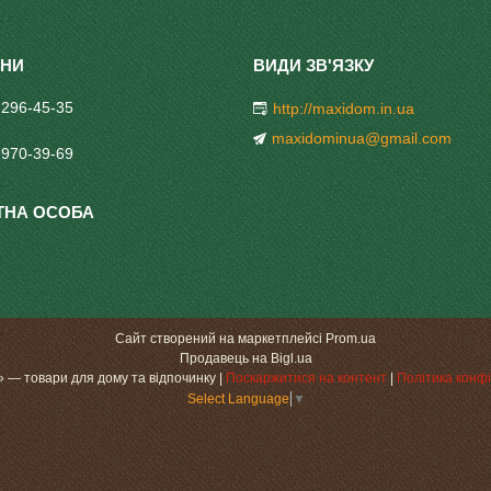
 296-45-35
http://maxidom.in.ua
maxidominua@gmail.com
 970-39-69
Сайт створений на маркетплейсі
Prom.ua
Продавець на Bigl.ua
«МаксіДоМ» — товари для дому та відпочинку |
Поскаржитися на контент
|
Політика конфі
Select Language
▼