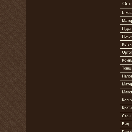
Осн
Віков
Матер
Підст
Покри
Кільк
Ортоп
Комп
Товщ
Напо
Мате
Макс
Колір
Країн
Стан
Вид
Розмі