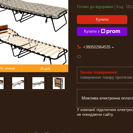
Готово до відправки
Код:
181
Купити
Купити з
+380502964535
1%
25 днів
повернення товару протягом
У компанії підключені електро
не покидаючи сайту.