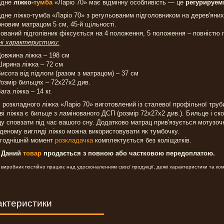
адне
ліжко-
тумба
«Ларіо 70» має відмінну особливість ― це
регурируем
дне ліжко-тумба «Ларіо 70» з регульованим підголовником на дерев'ян
новим матрацом 5 см, 45-й щільності.
ований підголівник фіксується на 4 положення, 5 положення – повністю 
ні характеристики:
овжина ліжка – 198 см
ирина ліжка – 72 см
исота від підлоги (разом з матрацом) – 37 см
озмір бильцях – 72х27х2 див.
ага ліжка – 14 кг.
 розкладного ліжка «Ларіо 70» виготовлений із сталевої профільної труб
ві ліжка є бильце з ламінованого ДСП (розмір 72х27х2 див.). Бильце і ско
у сповзати під час вашого сну. Додатково матрац прив'язується мотузочк
деному вигляді ліжко можна використовувати як тумбочку.
огоднішній момент
розкладачка
комплектується без коліщатків.
! Даний
товар
продається з повною або частковою передоплатою.
 виробник постійно працює над удосконаленням своєї продукції, деякі характеристики та комп
актеристики