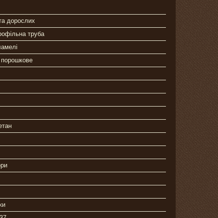
та дорослих
рофільна труба
ламелі
 порошкове
етан
ори
ки
 37