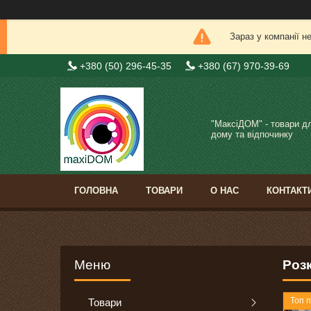
Зараз у компанії н
+380 (50) 296-45-35
+380 (67) 970-39-69
"МаксіДОМ" - товари д
дому та відпочинку
ГОЛОВНА
ТОВАРИ
О НАС
КОНТАКТ
Розк
Топ 
Товари