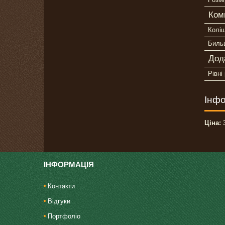
Ком
Колі
Бильц
Дод
Рівні
Інфо
Ціна:
3
ІНФОРМАЦІЯ
Контакти
Відгуки
Портфоліо