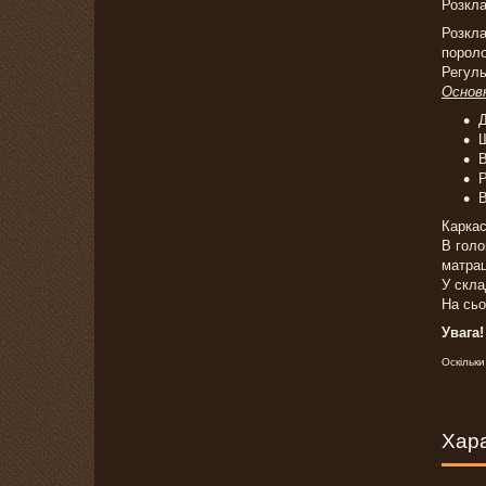
Розкл
Розкла
пороло
Регуль
Основ
Д
Ш
В
Р
В
Каркас
В голо
матрац
У скла
На сь
Увага
Оскільки
Хар