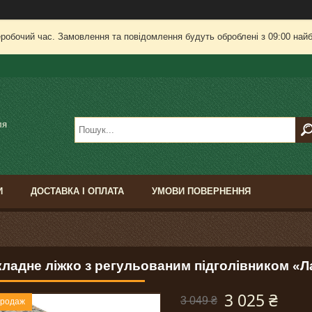
еробочий час. Замовлення та повідомлення будуть оброблені з 09:00 найб
ля
И
ДОСТАВКА І ОПЛАТА
УМОВИ ПОВЕРНЕННЯ
ладне ліжко з регульованим підголівником «Л
3 025 ₴
3 049 ₴
продаж