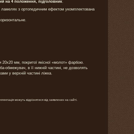
ий на 4 положення, підголовник
.
их ламелях з ортопедичним ефектом укомплектована
горизонтальне.
и 20x20 мм, покритої якісної «молот» фарбою.
ба-обмежувач, в її нижній частині, не дозволять
ами у верхній частині ліжка.
лектація можуть відрізнятися від заявлених на сайті.