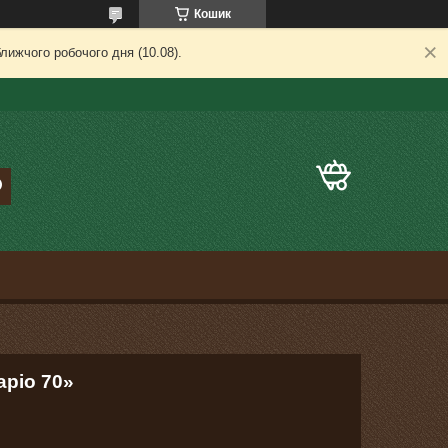
Кошик
лижчого робочого дня (10.08).
аріо 70»