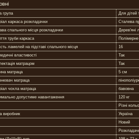
овні
а група
Для дітей 
іал каркаса розкладачки
Сталева п
ава спального місця розкладачки
Дерев'яні 
ття труби каркаса
Полімерне
ість ламелей на підставі спального місця
16
едичні властивості
Так
лектація матрацом
Так
ина матраца
5 см
внювач матраца
пінополіур
ріал чохла матраца
бавовна
имально допустиме навантаження
120 кг
Різні коль
а виробник
Україна
Новий
Розкладач
ри (ДхШхВ) див.
198 х 72 х