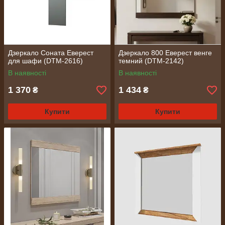
Дзеркало Соната Еверест
Дзеркало 800 Еверест венге
для шафи (DTM-2616)
темний (DTM-2142)
В наявності
В наявності
1 370
1 434
₴
₴
Купити
Купити