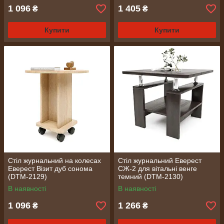
1 096
1 405
₴
₴
Купити
Купити
Стіл журнальний на колесах
Стіл журнальний Еверест
Еверест Візит дуб сонома
СЖ-2 для вітальні венге
(DTM-2129)
темний (DTM-2130)
В наявності
В наявності
1 096
1 266
₴
₴