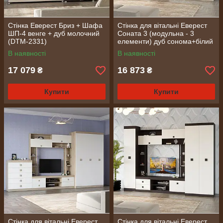
Стінка Еверест Бриз + Шафа
Стінка для вітальні Еверест
ШП-4 венге + дуб молочний
Соната 3 (модульна - 3
(DTM-2331)
елементи) дуб сонома+білий
(DTM-2238)
В наявності
В наявності
17 079
16 873
₴
₴
Купити
Купити
Стінка для вітальні Еверест
Стінка для вітальні Еверест