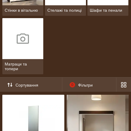
Стінки в вітальню
Стелажі та полиці
Шафи та пенали
Матраци та
топери
Сортування
0
Фільтри