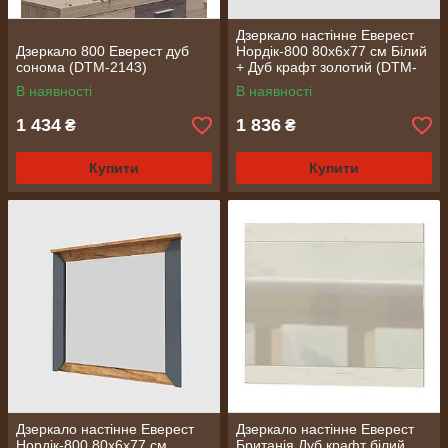
Дзеркало настінне Еверест
Дзеркало 800 Еверест дуб
Нордік-800 80х6х77 см Білий
сонома (DTM-2143)
+ Дуб крафт золотий (DTM-
5521)
В наявності
В наявності
1 434
1 836
₴
₴
Купити
Купити
Дзеркало настінне Еверест
Дзеркало настінне Еверест
Нордік-800 80х6х77 см
Британія Дуб крафт білий