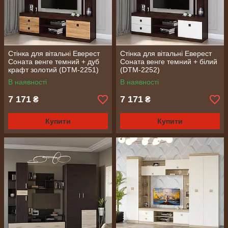
Стінка для вітальні Еверест
Стінка для вітальні Еверест
Соната венге темний + дуб
Соната венге темний + білий
крафт золотий (DTM-2251)
(DTM-2252)
В наявності
В наявності
7 171
7 171
₴
₴
Купити
Купити