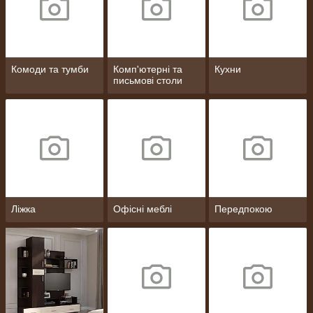
Комоди та тумби
Комп'ютерні та
Кухни
письмові столи
Ліжка
Офісні меблі
Передпокою