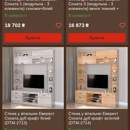
Соната 1 (модульна - 3
Соната 3 (модульна - 3
елементи) сонома+білий
елементи) венге темний +
(DTM-2236)
білий (DTM-2514)
В наявності
В наявності
18 702
16 873
₴
₴
Купити
Купити
Стінка у вітальню Еверест
Стінка у вітальню Еверест
Соната дуб крафт білий
Соната дуб крафт золотий
(DTM-2713)
(DTM-2714)
В наявності
В наявності