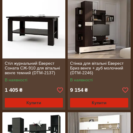
Стіл журнальний Еверест
Стінка для вітальні Еверест
Соната СЖ-910 для вітальні
Бриз венге + дуб молочний
венге темний (DTM-2137)
(DTM-2246)
В наявності
В наявності
1 405
9 154
₴
₴
Купити
Купити