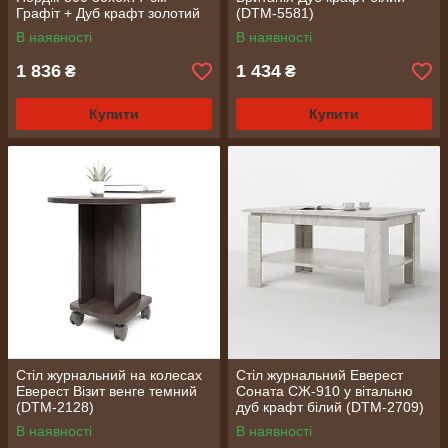
Графіт + Дуб крафт золотий
(DTM-5581)
(DTM-5522)
В наявності
В наявності
1 836
1 434
₴
₴
Купити
Купити
Стіл журнальний на колесах
Стіл журнальний Еверест
Еверест Візит венге темний
Соната СЖ-910 у вітальню
(DTM-2128)
дуб крафт білий (DTM-2709)
В наявності
В наявності