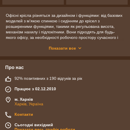
Офісні крісла різняться за дизайном і функціями: від базових
моделей з м'якою спинкою і сидінням до крісел з
розширеними функціями, такими як регульована висота,
механізм нахилу і підлокітники. Вони підходять для будь-
якого офісу, за необхідності робочого простору сучасного і
професійного рівня.
Показати все
Міцні матеріали та надійні механізми кріплення, розмаїття
моделей дає змогу вибрати крісло, яке ідеально відповідає
Про нас
92% позитивних з 190 відгуків за рік
Працює з 02.12.2010
м. Харків
Харків, Україна
Контакти
Сьогодні вихідний
Показати весь графік роботи