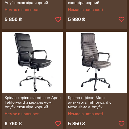
Anyfix екошкіра чорний
екошкіра чорний
Немає в наявності
Немає в наявності
5 850
5 980
₴
₴
Крісло керівника офісне Арес
Крісло офісне Марк
Tehforward з механізмом
антикіготь Tehforward c
Anyfix екошкіра чорний
механізмом Anyfix
мікрофібра сіро-коричневе
Немає в наявності
Немає в наявності
6 760
5 850
₴
₴