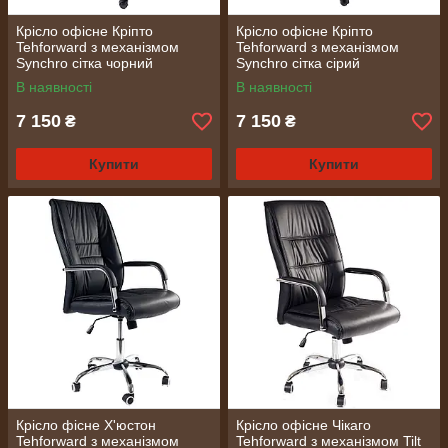
Крісло офісне Кріпто
Крісло офісне Кріпто
Tehforward з механізмом
Tehforward з механізмом
Synchro сітка чорний
Synchro сітка сірий
В наявності
В наявності
7 150
7 150
₴
₴
Купити
Купити
Крісло фісне Х'юстон
Крісло офісне Чікаго
Tehforward з механізмом
Tehforward з механізмом Tilt