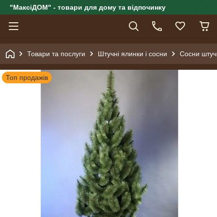
"МаксіДОМ" - товари для дому та відпочинку
Товари та послуги
Штучні ялинки і сосни
Сосни штучн
Топ продажів