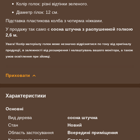
Колір голок: різні відтінки зеленого.
Діаметр гілок: 12 см.
Підставка пластикова колба з чотирма ніжками.
У продажу так само є
сосна штучна з распушенной голкою
2,6 м.
Увага! Колір матеріалу голок може незначно відрізнятися по тону від оригіналу
продукції, в залежності від розширення і налаштувань вашого монітора, а також
умов освітлення при зйомці.
Приховати
Характеристики
Основні
Вид дерева
сосна штучна
Стан
Новий
Область застосування
Всередині приміщення
Конструкція дерева
Ствольна