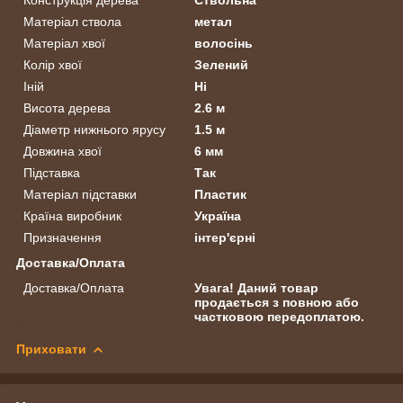
Матеріал ствола
метал
Матеріал хвої
волосінь
Колір хвої
Зелений
Іній
Ні
Висота дерева
2.6 м
Діаметр нижнього ярусу
1.5 м
Довжина хвої
6 мм
Підставка
Так
Матеріал підставки
Пластик
Країна виробник
Україна
Призначення
інтер'єрні
Доставка/Оплата
Доставка/Оплата
Увага! Даний товар
продається з повною або
частковою передоплатою.
Приховати