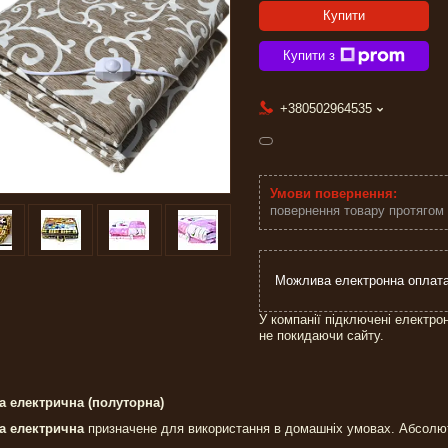
Купити
Купити з
+380502964535
повернення товару протягом
У компанії підключені електро
не покидаючи сайту.
а електрична (полуторна)
а електрична
призначене для використання в домашніх умовах. Абсолют