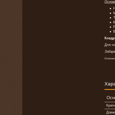
Основ
Н
М
Т
К
Р
В
Ковдр
Для чо
Забарв
Оскільки
Хар
Осн
Країн
Довж