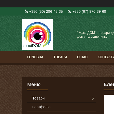
+380 (50) 296-45-35
+380 (67) 970-39-69
"МаксіДОМ" - товари д
дому та відпочинку
ГОЛОВНА
ТОВАРИ
О НАС
КОНТАКТ
Еле
Товари
портфоліо