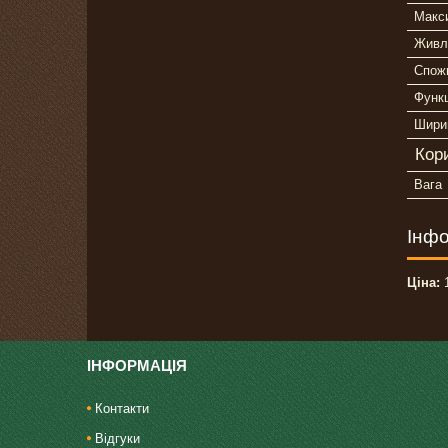
Макс
Живл
Спож
Функц
Шири
Кор
Вага
Інфо
Ціна:
1
ІНФОРМАЦІЯ
Контакти
Відгуки