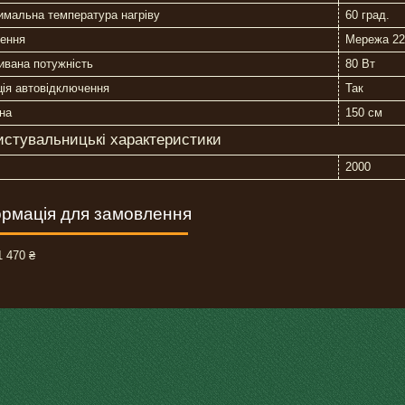
имальна температура нагріву
60 град.
ення
Мережа 2
ивана потужність
80 Вт
ія автовідключення
Так
на
150 см
истувальницькі характеристики
2000
рмація для замовлення
 470 ₴