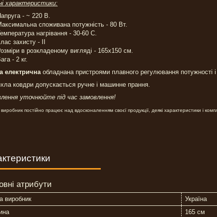
ні характеристики:
апруга - ~ 220 В.
аксимальна споживана потужність - 80 Вт.
емпература нагрівання - 30-60 С.
лас захисту - II
озміри в розкладеному вигляді - 165х150 см.
ага - 2 кг.
а електрична
обладнана пристроями плавного регулювання потужності і 
хла ковдри допускається ручне і машинне прання.
лення уточнюйте під час замовлення!
 виробник постійно працює над вдосконаленням своєї продукції, деякі характеристики і компл
актеристики
овні атрибути
а виробник
Україна
ина
165 см