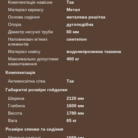
Комплектація навісом
Так
Матеріал каркасу
Метал
Основа сидіння
металева решітка
Опора
дугоподібна
Діаметр несучої труби
60 мм
Наповнювач м'яких
синтепон
елементів
Матеріал навісу
водонепроникна тканина
Максимально допустиме
400 кг
навантаження
Комплектація
Антимоскітна сітка
Так
Габаритні розміри гойдалки
Ширина
2120 мм
Глибина
1600 мм
Висота
1780 мм
Вага
65 кг
Розміри спинки та сидіння
Ширина сидіння
1660 мм