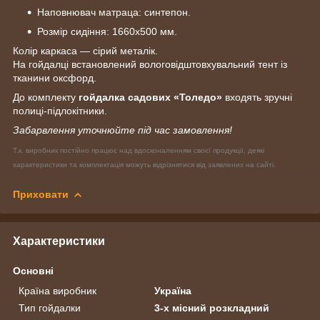
Наповнювач матраца: синтепон.
Розмір сидіння: 1660х500 мм.
Колір каркаса — сірий металік.
На гойдалці встановлений вологовідштовхувальний тент із
тканини оксфорд.
До комплекту
гойдалка садових «Толедо»
входять зручні
полиці-підлокітники.
Забарвлення уточнюйте під час замовлення!
Т.к. виробник постійно працює над вдосконаленням своєї продукції, деякі
характеристики та комплектація можуть відрізнятися від заявлених на сайті.
Приховати
Характеристики
Основні
Країна виробник
Україна
Тип гойдалки
3-х місний розкладний