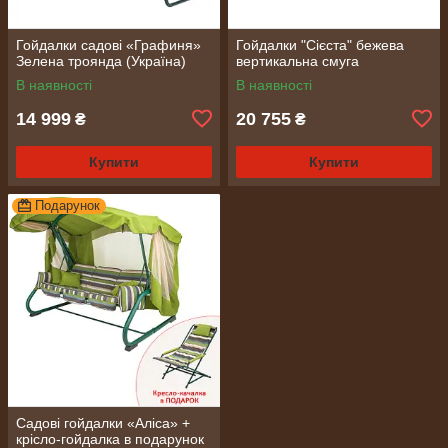
Гойдалки садові «Графиня»
Гойдалки "Сієста" бежева
Зелена троянда (Україна)
вертикальна смуга
В наявності
В наявності
14 999
20 755
₴
₴
Купити
Купити
Подарунок
Садові гойдалки «Аліса» +
крісло-гойдалка в подарунок