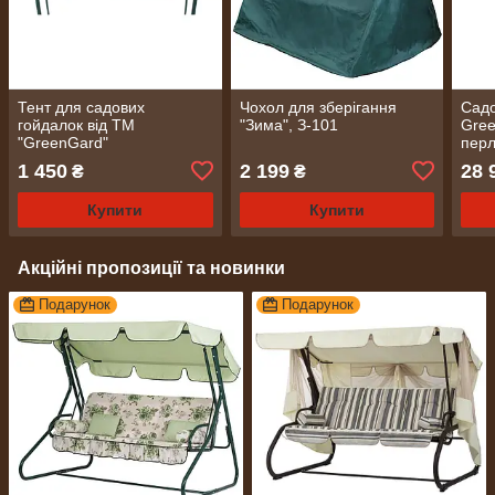
Тент для садових
Чохол для зберігання
Садо
гойдалок від ТМ
"Зима", З-101
Gree
"GreenGard"
перл
Безк
1 450
2 199
28 
₴
₴
Купити
Купити
Акційні пропозиції та новинки
Подарунок
Подарунок