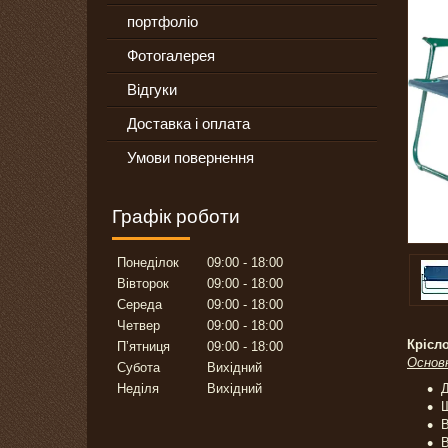
портфоліо
Фотогалерея
Відгуки
Доставка і оплата
Умови повернення
Графік роботи
Понеділок
09:00
18:00
Вівторок
09:00
18:00
Середа
09:00
18:00
Четвер
09:00
18:00
Крісл
Пʼятниця
09:00
18:00
Основ
Субота
Вихідний
Неділя
Вихідний
Д
Ш
В
В