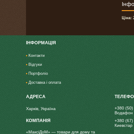
Інфо
Ціна:
2
ІНФОРМАЦІЯ
Контакти
Відгуки
Портфоліо
Доставка і оплата
+380 (50)
Харків, Україна
Водафон
+380 (67)
Киевстар
«МаксіДоМ» — товари для дому та