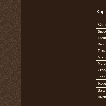
Хар
Осн
Виро
Країн
Висот
Глиби
Макс
Матер
Склад
Тип т
Кор
Вага
Шири