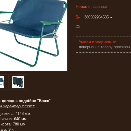
Немає в наявності
+380502964535
повернення товару протягом
о доладне подвійне "Вояж"
ні характеристики:
овжина: 1148 мм.
ирина: 640 мм.
исота: 780 мм
ага: 9 кг