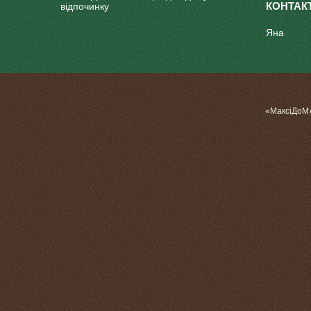
відпочинку
Яна