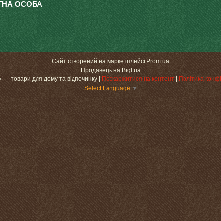
Сайт створений на маркетплейсі
Prom.ua
Продавець на Bigl.ua
«МаксіДоМ» — товари для дому та відпочинку |
Поскаржитися на контент
|
Політика конфі
Select Language
▼