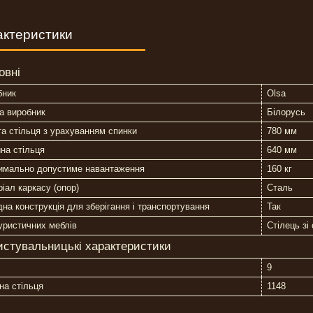
актеристики
овні
бник
Olsa
а виробник
Білорусь
а стільця з урахуванням спинки
780 мм
на стільця
640 мм
имально допустиме навантаження
160 кг
іал каркасу (опор)
Сталь
на конструкція для зберігання і транспортування
Так
уристичних меблів
Стілець зі
истувальницькі характеристики
9
на стільця
1148