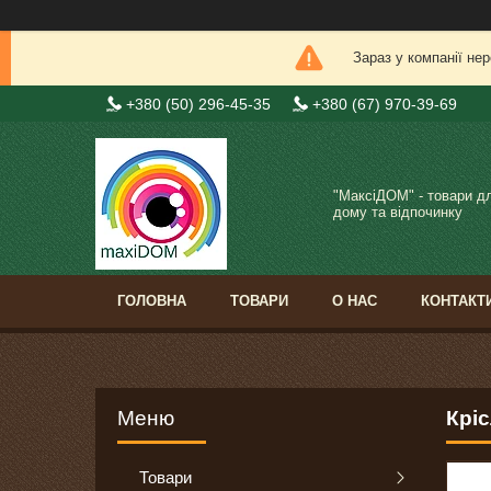
Зараз у компанії не
+380 (50) 296-45-35
+380 (67) 970-39-69
"МаксіДОМ" - товари д
дому та відпочинку
ГОЛОВНА
ТОВАРИ
О НАС
КОНТАКТ
Крі
Товари