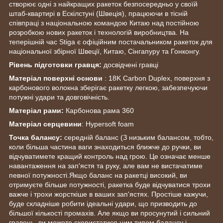
створює одні з найкращих ракеток безпосередньо у своїй
штаб-квартирі в Ескілстуні (Швеція), працюючи в тісній
співпраці з національною командою Китаю над постійною
розробкою нових ракеток і технологій виробництва. На
теперішній час Stiga є офіційним постачальником ракеток для
національної збірної Швеції, Китаю, Сінгапуру та Гонконгу.
Рівень підготовки гравця:
досвідчені гравці
Матеріал поверхні основи
: 18K Carbon Duplex, поверхня з
карбонового волокна зберігає ракетку легкою, забезпечуючи
потужні удари та довговічність.
Матеріал рами:
Карбонова рама 360
Матеріал серцевини
: Hypersoft foam
Точка балансу:
середній баланс (З низьким балансом, тобто,
коли більша частина ваги знаходиться ближче до ручки, ви
відчуватимете кращий контроль над грою. Це означає менше
навантаження на зап'ястя та руку, але вам не вистачатиме
певної потужності.Якщо баланс на ракетці високий, ви
отримуєте більше потужності, ракетка буде відчуватися трохи
важче і трохи жорсткіше в ваших зап'ястях. Простіше кажучи,
буде складніше робити ідеальні удари, що призводить до
більшої кількості промахів. Але якщо ви просунутий і сильний
гравець, ви можете скористатися цим типом балансу і