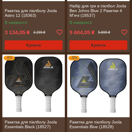
Набір для гри в піклбол Joola
Ракетка для піклболу Joola
Ben Johns Blue 2 Ракетки 4
Astro 12 (18363)
М'ячі (18537)
В наявності
В наявності
3 134,05
5 604,05
₴
₴
3 299 ₴
5 899 ₴
Купити
Купити
–5%
–5%
Ракетка для піклболу Joola
Ракетка для піклболу Joola
Essentials Black (18527)
Essentials Blue (18528)