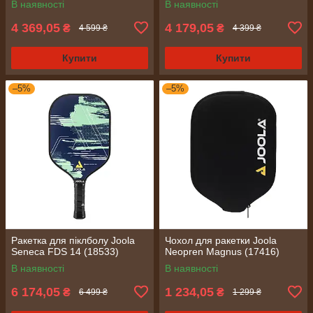
В наявності
В наявності
4 369,05
4 179,05
₴
₴
4 599 ₴
4 399 ₴
Купити
Купити
–5%
–5%
Ракетка для піклболу Joola
Чохол для ракетки Joola
Seneca FDS 14 (18533)
Neopren Magnus (17416)
В наявності
В наявності
6 174,05
1 234,05
₴
₴
6 499 ₴
1 299 ₴