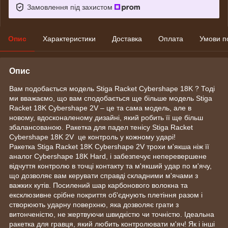
Замовлення під захистом
Опис
Характеристики
Доставка
Оплата
Умови п
Опис
Вам подобається модель Stiga Racket Cybershape 18K ? Тоді
ми вважаємо, що вам сподобається ще більше модель Stiga
Racket 18K Cybershape 2V – це та сама модель, але в
новому, вдосконаленому дизайні, який робить її ще більш
збалансованою. Ракетка для падел тенісу Stiga Racket
Cybershape 18K 2V це контроль у кожному ударі!
Ракетка Stiga Racket 18K Cybershape 2V трохи м'якша ніж її
аналог Cybershape 18K Hard, і забезпечує неперевершене
відчуття контролю в точці контакту та м'якший удар по м'ячу,
що дозволяє вам керувати справді складними м'ячами з
важких кутів. Посилений шар карбонового волокна та
ексклюзивне срібне покриття об'єднують плетіння разом і
створюють ударну поверхню, яка дозволяє грати з
витонченістю, не жертвуючи швидкістю чи точністю. Ідеальна
ракетка для гравця, який любить контролювати м'яч! Як і інші