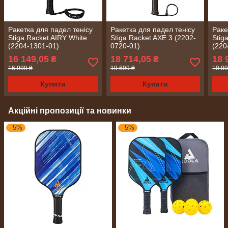
Ракетка для падел тенісу
Ракетка для падел тенісу
Раке
Stiga Racket AIRY White
Stiga Racket AXE 3 (2202-
Stig
(2204-1301-01)
0720-01)
(220
16 149,05
18 714,05
18 
₴
₴
16 999 ₴
19 699 ₴
19 89
Купити
Купити
Акційні пропозиції та новинки
–5%
–5%