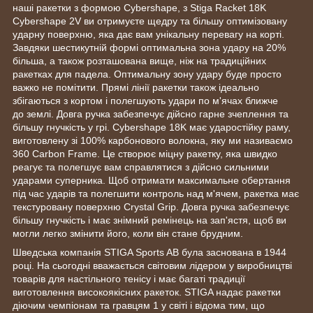
наші ракетки з формою Cybershape, з Stiga Racket 18K
Cybershape 2V ви отримуєте щедру та більшу оптимізовану
ударну поверхню, яка дає вам унікальну перевагу на корті.
Завдяки шестикутній формі оптимальна зона удару на 20%
більша, а також розташована вище, ніж на традиційних
ракетках для падела. Оптимальну зону удару буде просто
важко не помітити. Прямі лінії ракетки також ідеально
збігаються з кортом і полегшують удари по м'ячах ближче
до землі. Довга ручка забезпечує дійсно гарне зчеплення та
більшу гнучкість у грі. Cybershape 18K має ударостійку раму,
виготовлену зі 100% карбонового волокна, яку ми називаємо
360 Carbon Frame. Це створює міцну ракетку, яка швидко
реагує та полегшує вам справлятися з дійсно сильними
ударами суперника. Щоб отримати максимальне обертання
під час ударів та полегшити контроль над м'ячем, ракетка має
текстуровану поверхню Crystal Grip. Довга ручка забезпечує
більшу гнучкість і має знімний ремінець на зап'ястя, щоб ви
могли легко змінити його, коли він стане брудним.
Шведська компанія STIGA Sports AB була заснована в 1944
році. На сьогодні вважається світовим лідером у виробництві
товарів для настільного тенісу і має багаті традиції
виготовлення високоякісних ракеток. STIGA надає ракетки
діючим чемпіонам та гравцям 1 у світі і відома тим, що