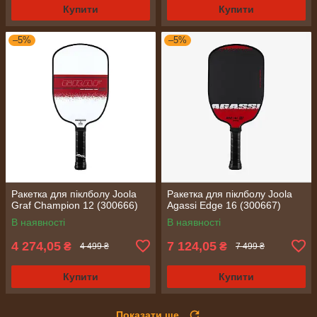
Купити
Купити
–5%
–5%
Ракетка для піклболу Joola
Ракетка для піклболу Joola
Graf Champion 12 (300666)
Agassi Edge 16 (300667)
В наявності
В наявності
4 274,05
7 124,05
₴
₴
4 499 ₴
7 499 ₴
Купити
Купити
Показати ще