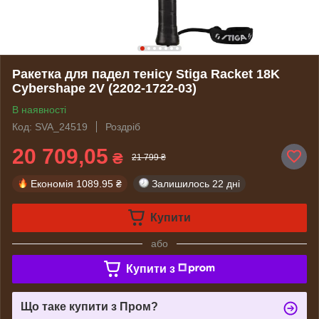
Ракетка для падел тенісу Stiga Racket 18K
Cybershape 2V (2202-1722-03)
В наявності
Код: SVA_24519
Роздріб
20 709,05
₴
21 799 ₴
Економія
1089.95 ₴
Залишилось
22 дні
Купити
або
Купити з
Що таке купити з Пром?