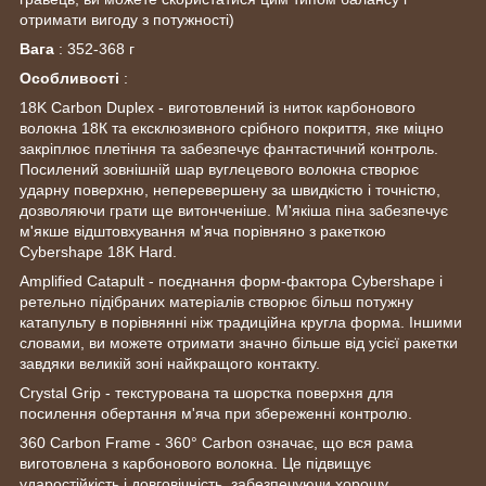
отримати вигоду з потужності)
Вага
: 352-368 г
Особливості
:
18K Carbon Duplex - виготовлений із ниток карбонового
волокна 18К та ексклюзивного срібного покриття, яке міцно
закріплює плетіння та забезпечує фантастичний контроль.
Посилений зовнішній шар вуглецевого волокна створює
ударну поверхню, неперевершену за швидкістю і точністю,
дозволяючи грати ще витонченіше. М'якіша піна забезпечує
м'якше відштовхування м'яча порівняно з ракеткою
Cybershape 18K Hard.
Amplified Catapult - поєднання форм-фактора Cybershape і
ретельно підібраних матеріалів створює більш потужну
катапульту в порівнянні ніж традиційна кругла форма. Іншими
словами, ви можете отримати значно більше від усієї ракетки
завдяки великій зоні найкращого контакту.
Crystal Grip - текстурована та шорстка поверхня для
посилення обертання м'яча при збереженні контролю.
360 Carbon Frame - 360° Carbon означає, що вся рама
виготовлена з карбонового волокна. Це підвищує
ударостійкість і довговічність, забезпечуючи хорошу