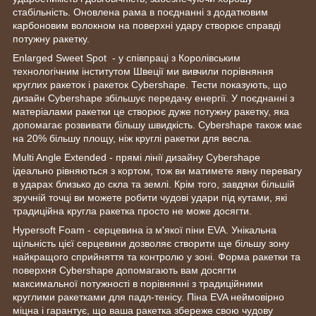
стабільність. Оновлена рама в поєднанні з додатковим
карбоновим волокном на поверхні удару створює справді
потужну ракетку.
Enlarged Sweet Spot - у співпраці з Королівським
технологічним інститутом Швеції ми вивчили порівняння
круглих ракеток і ракеток Cybershape. Тести показують, що
дизайн Cybershape збільшує передачу енергії. У поєднанні з
матеріалами ракетки це створює дуже потужну ракетку, яка
допомагає розвивати більшу швидкість. Cybershape також має
на 20% більшу площу, ніж круглі ракетки для весла.
Multi Angle Extended - прямі лінії дизайну Cybershape
ідеально рівняються з кортом, тож ви матимете явну перевагу
в ударах близько до скла та землі. Крім того, завдяки більшій
зручній точці ви можете робити чудові удари під кутами, які
традиційна кругла ракетка просто не може досягти.
Hypersoft Foam - серцевина із м'якої піни EVA. Унікальна
щільність цієї серцевини дозволяє створити ще більшу зону
найкращого сприйняття та контролю у зоні. Форма ракетки та
поверхня Cybershape допомагають вам досягти
максимальної потужності в порівнянні з традиційними
круглими ракетками для падл-тенісу. Піна EVA неймовірно
міцна і гарантує, що ваша ракетка збереже свою чудову