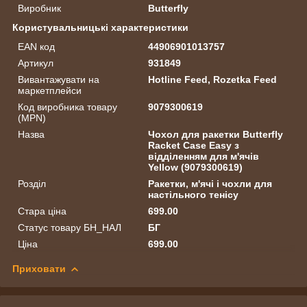
Виробник
Butterfly
Користувальницькі характеристики
EAN код
44906901013757
Артикул
931849
Вивантажувати на
Hotline Feed, Rozetka Feed
маркетплейси
Код виробника товару
9079300619
(MPN)
Назва
Чохол для ракетки Butterfly
Racket Case Easy з
відділенням для м'ячів
Yellow (9079300619)
Розділ
Ракетки, м'ячі і чохли для
настільного тенісу
Стара ціна
699.00
Статус товару БН_НАЛ
БГ
Ціна
699.00
Приховати