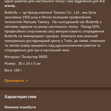
однієї ракетки для настільного тенісу і має відділення для
3-х
м'ячів.
Butterfly — це бренд компанії Tamasu Co., Ltd., яка була
заснована 1950 році в Японії колишнім професійним
тенісистом Хікосуке Тамасу . На сьогоднішній час Butterfly є
світовим лідером на ринку настільного тенісу. Понад 50%
професійних спортсменів світу використовують спорядження
Butterfly на міжнародних турнірах. Компанія має власний
тренувально-дослідницький центр у Токіо, де хіміки, інженери
та світові гравці працюють над удосконаленням ракеток та
спорядження для гри в настільний теніс.
Матеріал: Поліестер 900D
Розмір: 30 х 19 х 5 см
Вага: 160 г
Приховати
Характеристики
Основні атрибути