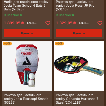
Набір для настільного тенісу
Ракетка для настільного
Joola Team School 4 Bats 8
тенісу Joola Rossi JR Pro
Balls (54825)
(53140)
В наявності
В наявності
1 899,05
1 329,05
₴
₴
1 999 ₴
1 399 ₴
Купити
Купити
–5%
–5%
Ракетка для настільного
Ракетка для настільного
тенісу Joola Rosskopf Smash
тенісу Garlando Hurricane 7
(53135)
Stars (2C4-1118)