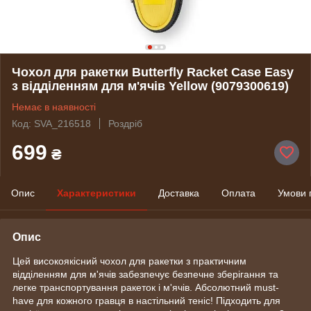
Чохол для ракетки Butterfly Racket Case Easy
з відділенням для м'ячів Yellow (9079300619)
Немає в наявності
Код: SVA_216518
Роздріб
699
₴
Опис
Характеристики
Доставка
Оплата
Умови 
Опис
Цей високоякісний чохол для ракетки з практичним
відділенням для м'ячів забезпечує безпечне зберігання та
легке транспортування ракеток і м'ячів. Абсолютний must-
have для кожного гравця в настільний теніс! Підходить для