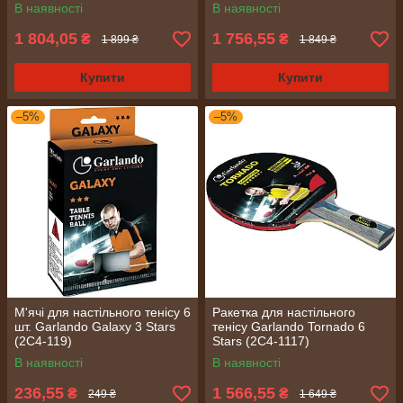
В наявності
В наявності
1 804,05
1 756,55
₴
₴
1 899 ₴
1 849 ₴
Купити
Купити
–5%
–5%
М'ячі для настільного тенісу 6
Ракетка для настільного
шт. Garlando Galaxy 3 Stars
тенісу Garlando Tornado 6
(2C4-119)
Stars (2C4-1117)
В наявності
В наявності
236,55
1 566,55
₴
₴
249 ₴
1 649 ₴