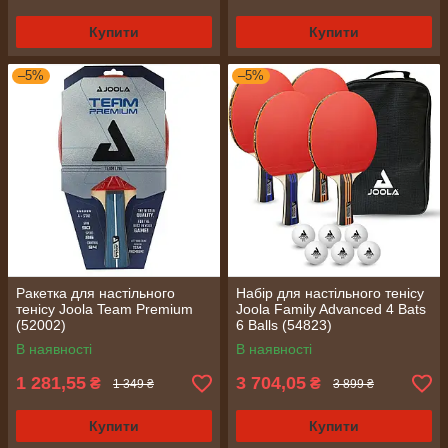
Купити
Купити
–5%
–5%
Ракетка для настільного
Набір для настільного тенісу
тенісу Joola Team Premium
Joola Family Advanced 4 Bats
(52002)
6 Balls (54823)
В наявності
В наявності
1 281,55
3 704,05
₴
₴
1 349 ₴
3 899 ₴
Купити
Купити