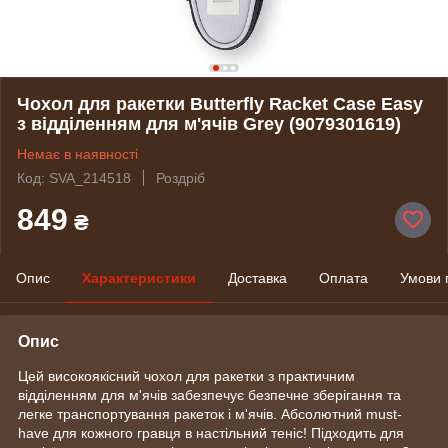
Чохол для ракетки Butterfly Racket Case Easy
з відділенням для м'ячів Grey (9079301619)
Немає в наявності
Код: SVA_214518
Роздріб
849
₴
Опис
Характеристики
Доставка
Оплата
Умови 
Опис
Цей високоякісний чохол для ракетки з практичним
відділенням для м'ячів забезпечує безпечне зберігання та
легке транспортування ракеток і м'ячів. Абсолютний must-
have для кожного гравця в настільний теніс! Підходить для