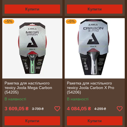
Купити
Купити
–5%
–5%
Ракетка для настільного
Ракетка для настільного
тенісу Joola Mega Carbon
тенісу Joola Carbon X Pro
(54205)
(54206)
В наявності
В наявності
3 609,05
4 084,05
₴
₴
3 799 ₴
4 299 ₴
Купити
Купити