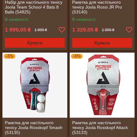
Набір для настільного тенісу
Ракетка для настільного
Joola Team School 4 Bats 8
тенісу Joola Rossi JR Pro
Balls (54825)
(53140)
В наявності
В наявності
1 899,05
1 329,05
₴
₴
1 999 ₴
1 399 ₴
Купити
Купити
–5%
–5%
Ракетка для настільного
Ракетка для настільного
тенісу Joola Rosskopf Smash
тенісу Joola Rosskopf Attack
(53135)
(53133)