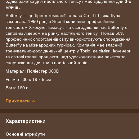
однієї ракетки для настільного тенісу і має відділення для
3-х
м'ячів.
Butterfly — це бренд компанії Tamasu Co., Ltd., яка була
заснована 1950 році в Японії колишнім професійним
тенісистом Хікосуке Тамасу . На сьогоднішній час Butterfly є
світовим лідером на ринку настільного тенісу. Понад 50%
професійних спортсменів світу використовують спорядження
Butterfly на міжнародних турнірах. Компанія має власний
тренувально-дослідницький центр у Токіо, де хіміки, інженери
та світові гравці працюють над удосконаленням ракеток та
спорядження для гри в настільний теніс.
Матеріал: Поліестер 900D
Розмір: 30 х 19 х 5 см
Вага: 160 г
Приховати
Характеристики
Основні атрибути