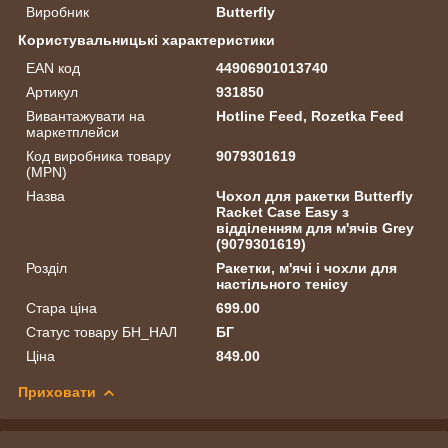
Виробник
Butterfly
Користувальницькі характеристики
EAN код
44906901013740
Артикул
931850
Вивантажувати на
Hotline Feed, Rozetka Feed
маркетплейси
Код виробника товару
9079301619
(MPN)
Назва
Чохол для ракетки Butterfly
Racket Case Easy з
відділенням для м'ячів Grey
(9079301619)
Розділ
Ракетки, м'ячі і чохли для
настільного тенісу
Стара ціна
699.00
Статус товару БН_НАЛ
БГ
Ціна
849.00
Приховати