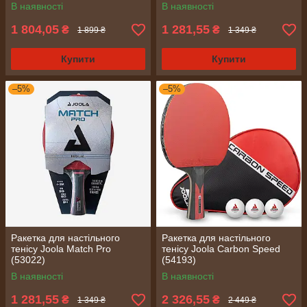
В наявності
В наявності
1 804,05
1 281,55
₴
₴
1 899 ₴
1 349 ₴
Купити
Купити
–5%
–5%
Ракетка для настільного
Ракетка для настільного
тенісу Joola Match Pro
тенісу Joola Carbon Speed
(53022)
(54193)
В наявності
В наявності
1 281,55
2 326,55
₴
₴
1 349 ₴
2 449 ₴