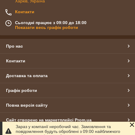
Харків, Україна
Контакти
Сьогодні працює з 09:00 до 18:00
Показати весь графік роботи
Про нас
Контакти
Доставка та оплата
Графік роботи
Повна версія сайту
Сайт створено на маркетплейсі
Prom.ua
Зараз у компанії неробочий час. Замовлення та
повідомлення будуть оброблені з 09:00 найближчого
Політика конфіденційності