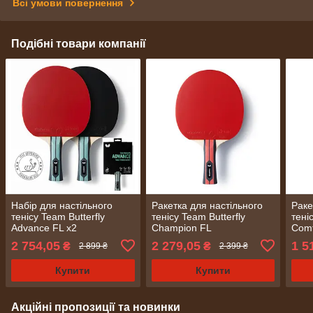
Всі умови повернення
Подібні товари компанії
Набір для настільного
Ракетка для настільного
Раке
тенісу Team Butterfly
тенісу Team Butterfly
теніс
Advance FL x2
Champion FL
Comf
(6256900002-1)
(6256800002)
2 754,05
2 279,05
1 5
₴
₴
2 899 ₴
2 399 ₴
Купити
Купити
Акційні пропозиції та новинки