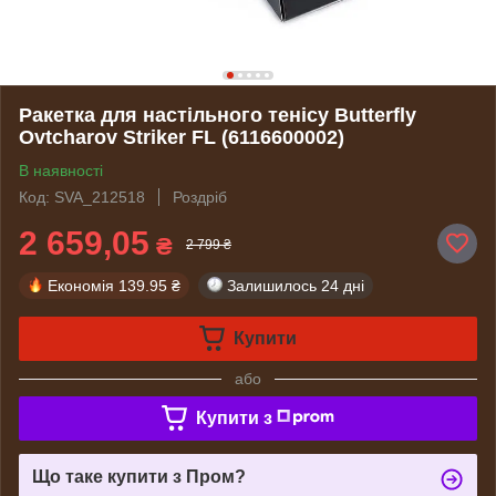
Ракетка для настільного тенісу Butterfly
Ovtcharov Striker FL (6116600002)
В наявності
Код: SVA_212518
Роздріб
2 659,05
₴
2 799 ₴
Економія
139.95 ₴
Залишилось
24 дні
Купити
або
Купити з
Що таке купити з Пром?