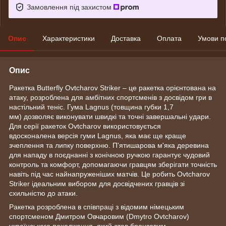
Замовлення під захистом
Опис
Характеристики
Доставка
Оплата
Умови п
Опис
Ракетка Butterfly Ovtcharov Striker – це ракетка орієнтована на
атаку, розроблена для амбітних спортсменів з досвідом гри в
настільний теніс. Гума Lagnus (товщина губки 1,7
мм) дозволяє виконувати швидкі та точні завершальні удари.
Для серії ракеток Ovtcharov використовується
вдосконалена версія гуми Lagnus, яка має ще краще
зчеплення та липку поверхню. П'ятишарова м'яка деревина
для нападу в поєднанні з конічною ручкою гарантує чудовий
контроль та комфорт, допомагаючи гравцям зберігати точність
навіть під час найнапруженіших матчів. Це робить Ovtcharov
Striker ідеальним вибором для досвідчених гравців зі
схильністю до атаки.
Ракетка розроблена в співпраці з відомим німецьким
спортсменом Дмитром Овчаровим (Dmytro Ovtcharov)
українського походження, який став бронзовим