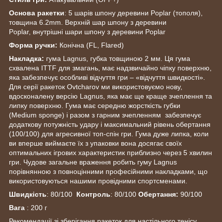
Основа ракетки
: 5 шарів шпону деревини Poplar (тополя),
товщина 6.2mm. Верхній шар шпону з деревини
Poplar, внутрішні шари шпону з деревини Poplar
Форма ручки:
Конічна (FL, Flared)
Накладка:
гума Lagnus, губка товщиною 2 мм. Ця гума
схвалена ITTF для змагань, має надзвичайно чіпку поверхню,
яка забезпечує особливі відчуття гри – «відчуття швидкості».
Для серії ракеток Ovtcharov ми використовуємо нову,
вдосконалену версію Lagnus, яка має ще краще зчеплення та
липку поверхню. Гума має середню жорсткість губки
(Medium sponge) і разом з гарним зчепленням забезпечує
додаткову потужність удару і максимальний рівень обертання
(100/100) для агресивної топ-спін гри. Гума дуже липка, коли
ви вперше виймаєте їх з упаковки вона досягає своїх
оптимальних ігрових характеристик приблизно через 5 хвилин
гри. Чудове загальне враження робить гуму Lagnus
порівнянною з повноцінними професійними накладками, що
використовуються нашими провідними спортсменами.
Швидкість
: 80/100
Контроль
: 80/100
Обертання:
90/100
Вага
: 200 г
Рекомендації зі зберігання ракеток для настільного тенісу