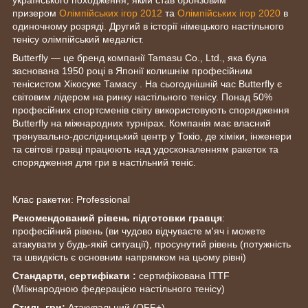
призером
Олімпійських ігор 2012
та
Олімпійських ігор 2020
в
одиночному розряді. Другий в історії німецького настільного
тенісу олімпійський медаліст.
Butterfly — це бренд компанії Tamasu Co., Ltd., яка була
заснована 1950 році в Японії колишнім професійним
тенісистом Хікосуке Тамасу . На сьогоднішній час Butterfly є
світовим лідером на ринку настільного тенісу. Понад 50%
професійних спортсменів світу використовують спорядження
Butterfly на міжнародних турнірах. Компанія має власний
тренувально-дослідницький центр у Токіо, де хіміки, інженери
та світові гравці працюють над удосконаленням ракеток та
спорядження для гри в настільний теніс.
Клас ракетки: Professional
Рекомендований рівень підготовки гравця
:
професійний рівень (ви чудово відчуваєте м'яч і можете
атакувати у будь-якій ситуації), просунутий рівень (потужність
та швидкість є основним напрямком на цьому рівні)
Стандарти, сертифікати :
сертифікована ITTF
(Міжнародною федерацією настільного тенісу)
Стиль гри:
Атакувальний (OFF+)