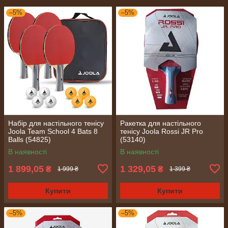
–5%
–5%
Набір для настільного тенісу
Ракетка для настільного
Joola Team School 4 Bats 8
тенісу Joola Rossi JR Pro
Balls (54825)
(53140)
В наявності
В наявності
1 899,05
1 329,05
₴
₴
1 999 ₴
1 399 ₴
Купити
Купити
–5%
–5%