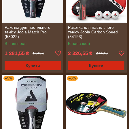
Ракетка для настільного
Ракетка для настільного
тенісу Joola Match Pro
тенісу Joola Carbon Speed
(53022)
(54193)
В наявності
В наявності
1 281,55
2 326,55
₴
₴
1 349 ₴
2 449 ₴
Купити
Купити
–5%
–5%