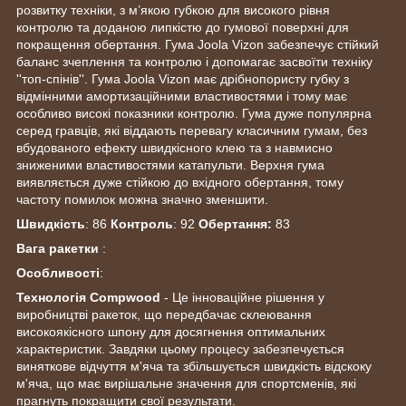
розвитку техніки, з м’якою губкою для високого рівня
контролю та доданою липкістю до гумової поверхні для
покращення обертання. Гума Joola Vizon забезпечує стійкий
баланс зчеплення та контролю і допомагає засвоїти техніку
''топ-спінів''. Гума Joola Vizon має дрібнопористу губку з
відмінними амортизаційними властивостями і тому має
особливо високі показники контролю. Гума дуже популярна
серед гравців, які віддають перевагу класичним гумам, без
вбудованого ефекту швидкісного клею та з навмисно
зниженими властивостями катапульти. Верхня гума
виявляється дуже стійкою до вхідного обертання, тому
частоту помилок можна значно зменшити.
Швидкість
: 86
Контроль
: 92
Обертання:
83
Вага ракетки
:
Особливості
:
Технологія Compwood
- Це інноваційне рішення у
виробництві ракеток, що передбачає склеювання
високоякісного шпону для досягнення оптимальних
характеристик. Завдяки цьому процесу забезпечується
виняткове відчуття м'яча та збільшується швидкість відскоку
м'яча, що має вирішальне значення для спортсменів, які
прагнуть покращити свої результати.