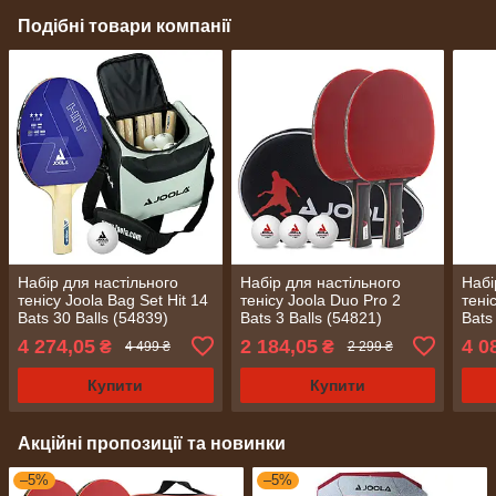
Подібні товари компанії
Набір для настільного
Набір для настільного
Набі
тенісу Joola Bag Set Hit 14
тенісу Joola Duo Pro 2
тені
Bats 30 Balls (54839)
Bats 3 Balls (54821)
Bats
4 274,05
2 184,05
4 0
₴
₴
4 499 ₴
2 299 ₴
Купити
Купити
Акційні пропозиції та новинки
–5%
–5%