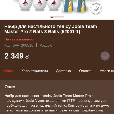
Набір для настільного тенісу Joola Team
Master Pro 2 Bats 3 Balls (52001-1)
Немає в наявності
Код: SVA_206518
Роздріб
2 349
₴
Опис
Характеристики
Доставка
Оплата
Умови п
Опис
Набір для настільного тенісу Joola Team Master Pro з
накладками Joola Vizon, схваленими ITTF, пропонує вам усе
необхідне для гри в настільний теніс. Контролювати м’яч дуже
легко, коли ви хочете атакувати, ракетка має потрібну силу.