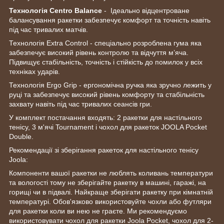
Технологія Centro Balance
- Ідеально відцентроване
балансування ракетки забезпечує комфорт та точність навіть
під час тривалих матчів.
Технологія Extra Control - спеціально розроблена гума яка
забезпечує високий рівень контролю та відчуття м’яча.
Підвищує стабільність, точність і стійкість до помилок у всіх
техніках ударів.
Технологія Ergo Grip - ергономічна ручка яка зручно лежить у
руці та забезпечує високий рівень комфорту та стабільність
захвату навіть під час тривалих сеансів гри.
У комплект постачання входять: 2 ракетки для настільного
тенісу, 3 м'ячі Tournament і чохол для ракеток JOOLA Pocket
Double.
Рекомендації зі зберігання ракеток для настільного тенісу
Joola:
Компоненти вашої ракетки не люблять коливань температури
та вологості тому не зберігайте ракетку в машині, гаражі, на
горищі чи в підвалі. Найкраще зберігати ракетку при кімнатній
температурі. Обов'язково використовуйте чохли або футляри
для ракетки коли ви нею не граєте. Ми рекомендуємо
використовувати чохол для ракетки Joola Pocket, чохол для 2-