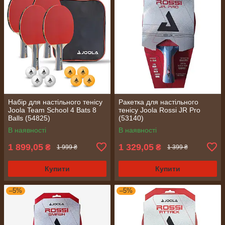
Набір для настільного тенісу
Ракетка для настільного
Joola Team School 4 Bats 8
тенісу Joola Rossi JR Pro
Balls (54825)
(53140)
В наявності
В наявності
1 899,05
1 329,05
₴
₴
1 999 ₴
1 399 ₴
Купити
Купити
–5%
–5%