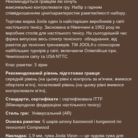
Рекомендується гравцям які хочуть
максимально контролювати гру. Набір з гарним
співвідношенням ціни/характеристик ракетки/якості набору..
Торгова марка Joola один із найстаріших виробників у світі
настільного тенісу. Заснована в Німеччині в 1952 році як
виробник столів для настільного тенісу. На сьогоднішній час
фірма випускає весь спектр тенісного обладнання, від
ракеток до тенісних тренажерів. ТМ JOOLA є спонсором
найбільших турнірів у світі, включаючи Олімпійські ігри,
Чемпіонати світу та USA NTTC.
Клас ракетки: 3 зірки
Рекомендований рівень підготовки гравця
:
середній рівень (на цьому рівні є контроль за м'ячем, вчимося
обертати м'яч), початковий рівень (на цьому рівні вчимося
контролювати м'яч),
Стандарти, сертифікати :
сертифікована ITTF
(Міжнародною федерацією настільного тенісу)
Стиль гри:
Універсальний (AR)
Основа ракетки
: 5 шарів шпону basswood і tungwood по
технології Compwood
Накладка:
1,9 мм, гума Joola Vizon — це чудова гума для