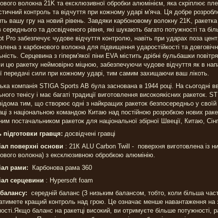
ового волокна 21K та ексклюзивної обробки алюмінієм, яка скріплює пле
тичний контроль та відчуття при кожному ударі м'яча. Ця добре розроб
ть вашу гру на новий рівень. Завдяки карбоновому волокну 21K, ракетка
в середнього та досвідченого рівня, які шукають багато потужності та б
ot Pro забезпечує чудове відчуття контролю, навіть при ударах поза цен
влена з карбонового волокна для підвищення ударостійкості та довговіч
ьність. Серцевина з гіперм'якої піни EVA містить дрібні бульбашки повіт
и цю ракетку неймовірно міцною, забезпечуючи чудове відчуття як в напад
ї передачі сили при кожному ударі, тим самим захищаючи ваш лікоть.
ка компанія STIGA Sports AB була заснована в 1944 році. На сьогодні в
ьного тенісу і має багаті традиції виготовлення високоякісних ракеток. 
і відома тим, що створює одні з найкращих ракеток безпосередньо у своїй 
аці з національною командою Китаю над постійною розробкою нових ракето
ним постачальником ракеток для національної збірної Швеції, Китаю, Сі
 підготовки гравця:
досвідчені гравці
іал поверхні основи
: 21К ALU Carbon Twill - поверхня виготовлена із н
ового волокна) з ексклюзивною обробкою алюмінію.
іал рами:
Карбонова рама 360
іал серцевини
: Hypersoft foam
 балансу:
середній баланс (З низьким балансом, тобто, коли більша част
атимете кращий контроль над грою. Це означає менше навантаження на за
ості.Якщо баланс на ракетці високий, ви отримуєте більше потужності, р