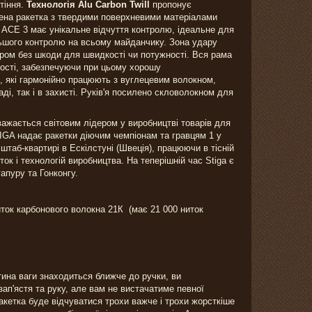
тіння.
Технологія Alu Carbon Twill
пропонує
лена ракетка з твердими поверхневими матеріалами
 ACE 3 має унікальне відчуття контролю, ідеальне для
ільшого контролю на всьому майданчику. Зона удару
тром без шкоди для швидкості чи потужності. Вся рама
ності, забезпечуючи при цьому хорошу
ря, які гармонійно працюють з вуглецевим волокном,
і, так і в захисті. Руків'я посилено скловолокном для
важається світовим лідером у виробництві товарів для
STIGA надає ракетки діючим чемпіонам та гравцям 1 у
штаб-квартирі в Ескілстуні (Швеція), працюючи в тісній
к і технологій виробництва. На теперішній час Stiga є
нгапуру та Гонконгу.
иток карбонового волокна 21К (має 21 000 ниток
ина ваги знаходиться ближче до ручки, ви
п'ястя та руку, але вам не вистачатиме певної
акетка буде відчуватися трохи важче і трохи жорсткіше