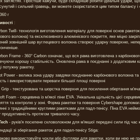
х зап'ястях. Простіше кажучи, буде складніше робити ідеальні удари, що
сунутий і сильний гравець, ви можете скористатися цим типом балансу і 
360 г
ивості
:
rbon Twill- технологія виготовлення матеріалу для поверхні основ ракеток
ового волокна) та ексклюзивного алюмінієвого покриття, яке міцно закр
ний зовнішній шар вуглецевого волокна створює ударну поверхню, непе
онченіше.
rbon Frame - 360° Carbon означає, що вся рама виготовлена з карбонового
ечуючи хорошу стабільність. Оновлена рама в поєднанні з додатковим 
і потужну ракетку.
ot Power - велика зона удару завдяки поєднанню карбонового волокна та
сть і використовувати переваги більшої площі поверхні
l Grip - текстурована та шорстка поверхня для посилення обертання м'яч
oft Foam - серцевина із м'якої піни EVA. Унікальна щільність цієї серце
яття та контролю у зоні. Форма ракетки та поверхня Cybershape допома
янні з традиційними круглими ракетками для падл-тенісу. Піна EVA неймо
 продуктивність протягом тривалого часу.
Tech
- руків'я посилене скловолокном для м'якшої передачі сили під час
ндації зі зберігання ракеток для падел-тенісу Stiga:
зково використовуйте чохли або футляри для ракетки, коли ви нею не гр