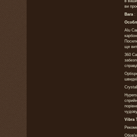
в ваши
ви про
Вага
: 
Особл
Alu Ca
карбон
Посиле
ще вит
360 Ca
забезп
справд
Optisp
швидкі
Crysta
Hypers
сприйн
порівн
чудову
Vibra 
Рекоме
Обов'я