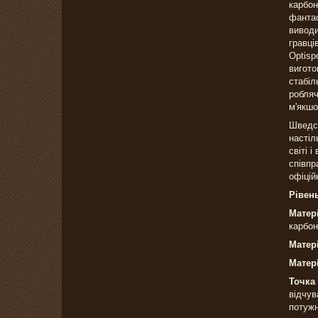
карбон
фантас
виводи
гравці
Optisp
вигото
стабіл
робляч
м'якшо
Шведсь
настіл
світі 
співпр
офіцій
Рівень
Матер
карбон
Матер
Матер
Точка
відчув
потужн