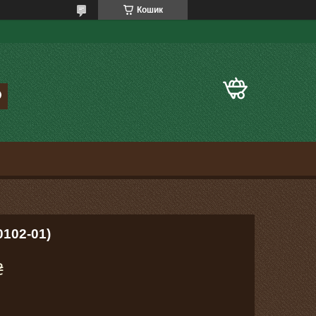
Кошик
0102-01)
₴