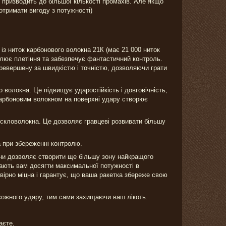
 призводить до більшої кількості промахів. Але якщо
отримати вигоду з потужності)
 із ниток карбонового волокна 21К (має 21 000 ниток
іплює плетіння та забезпечує фантастичний контроль.
ревершену за швидкістю і точністю, дозволяючи грати
 волокна. Це підвищує ударостійкість і довговічність,
карбоновим волокном на поверхні удару створює
 скловолокна. Це дозволяє гравцеві розвивати більшу
а при збереженні контролю.
вини дозволяє створити ще більшу зону найкращого
гають вам досягти максимальної потужності в
вірно міцна і гарантує, що ваша ракетка збереже свою
 кожного удару, тим сами захищаючи ваш лікоть.
аєте.