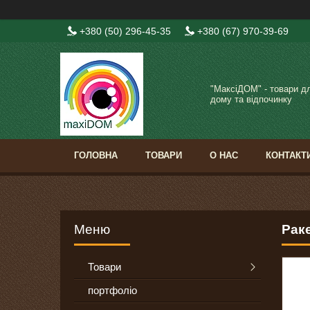
+380 (50) 296-45-35
+380 (67) 970-39-69
"МаксіДОМ" - товари д
дому та відпочинку
ГОЛОВНА
ТОВАРИ
О НАС
КОНТАКТ
Раке
Товари
портфоліо