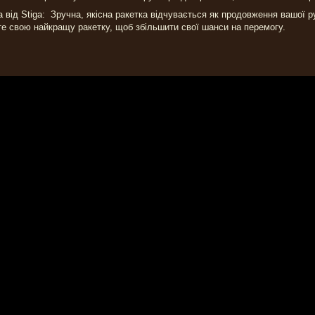
 від Stiga: Зручна, якісна ракетка відчувається як продовження вашої ру
е свою найкращу ракетку, щоб збільшити свої шанси на перемогу.