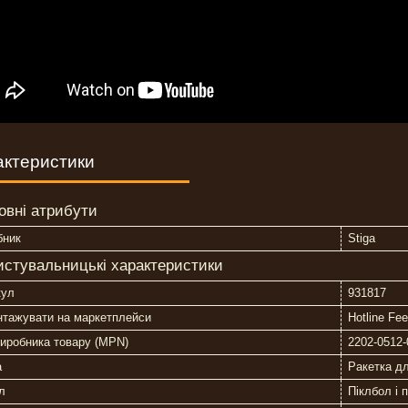
актеристики
овні атрибути
бник
Stiga
истувальницькі характеристики
кул
931817
нтажувати на маркетплейси
Hotline Fe
иробника товару (MPN)
2202-0512-
а
Ракетка дл
л
Піклбол і 