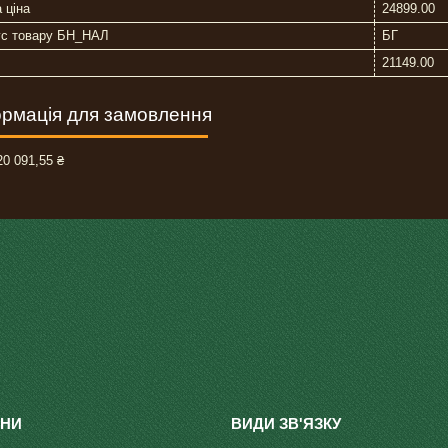
 ціна
24899.00
ус товару БН_НАЛ
БГ
21149.00
рмація для замовлення
0 091,55 ₴