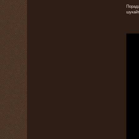
Порада
шукайт