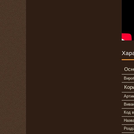
Хар
Осн
Виро
Кор
Арти
Вива
Код в
Назв
Розді