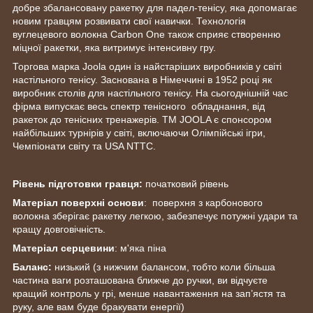
добре збалансовану ракетку для падел-тенісу, яка допомагає
новим гравцям розвивати свої навички. Технологія
вуглецевого волокна Carbon One також сприяє створенню
міцної ракетки, яка витримує інтенсивну гру.
Торгова марка Joola один із найстаріших виробників у світі
настільного тенісу. Заснована в Німеччині в 1952 році як
виробник столів для настільного тенісу. На сьогоднішній час
фірма випускає весь спектр тенісного обладнання, від
ракеток до тенісних тренажерів. ТМ JOOLA є спонсором
найбільших турнірів у світі, включаючи Олімпійські ігри,
Чемпіонати світу та USA NTTC.
Рівень підготовки гравця:
початковий рівень
Матеріал поверхні основи
: поверхня з карбонового
волокна зберігає ракетку легкою, забезпечує потужні удари та
кращу довговічність.
Матеріал серцевини
: м'яка піна
Баланс:
низький (з нижчим балансом, тобто коли більша
частина ваги розташована ближче до ручки, ви відчуєте
кращий контроль у грі, менше навантаження на зап’ястя та
руку, але вам буде бракувати енергії)