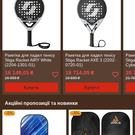
Ракетка для падел тенісу
Ракетка для падел тенісу
Раке
Stiga Racket AIRY White
Stiga Racket AXE 3 (2202-
Stig
(2204-1301-01)
0720-01)
Cybe
1722
16 149,05
18 714,05
20 
₴
₴
16 999 ₴
19 699 ₴
21 79
Купити
Купити
Акційні пропозиції та новинки
–5%
–5%