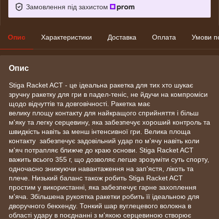
Замовлення під захистом
Опис
Характеристики
Доставка
Оплата
Умови п
Опис
Stiga Racket ACT - це ідеальна ракетка для тих хто шукає
зручну ракетку для гри в падел-теніс, не йдучи на компроміси
щодо відчуттів та довговічності. Ракетка має
велику площу контакту для найкращого сприйняття і більш
м'яку та легку серцевину, яка забезпечує хороший контроль та
швидкість навіть за менш інтенсивної гри. Велика площа
контакту забезпечує задовільний удар по м'ячу навіть коли
м'яч потрапляє ближче до краю основи. Stiga Racket ACT
важить всього 355 г, що дозволяє легше зрозуміти суть спорту,
одночасно знижуючи навантаження на зап'ястя, лікоть та
плече. Низький баланс також робить Stiga Racket ACT
простим у використанні, яка забезпечує гарне захоплення
м'яча. Збільшена рукоятка ракетки робить її ідеальною для
дворучного бекхенду. Тонкий шар вуглецевого волокна в
області удару в поєднанні з м'якою серцевиною створює