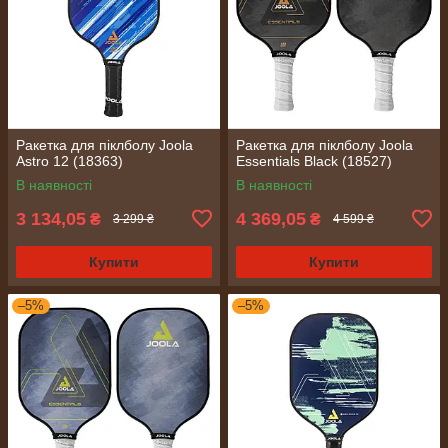
Ракетка для піклболу Joola
Ракетка для піклболу Joola
Astro 12 (18363)
Essentials Black (18527)
В наявності
В наявності
3 134,05
4 369,05
₴
₴
3 299 ₴
4 599 ₴
Купити
Купити
–5%
–5%