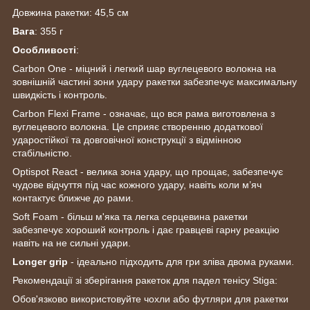
Довжина ракетки: 45,5 см
Вага
: 355 г
Особливості
:
Carbon One - міцний і легкий шар вуглецевого волокна на
зовнішній частині зони удару ракетки забезпечує максимальну
швидкість і контроль.
Carbon Flexi Frame - означає, що вся рама виготовлена з
вуглецевого волокна. Це сприяє створенню додаткової
ударостійкої та довговічної конструкції з відмінною
стабільністю.
Optispot React - велика зона удару, що прощає, забезпечує
чудове відчуття під час кожного удару, навіть коли м’яч
контактує ближче до рами.
Soft Foam
- більш м'яка та легка серцевина ракетки
забезпечує хороший контроль і дає гравцеві гарну реакцію
навіть на не сильні удари.
Longer grip
- ідеально підходить для гри зліва двома руками.
Рекомендації зі зберігання ракеток для падел тенісу Stiga:
Обов'язково використовуйте чохли або футляри для ракетки