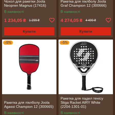
Чохол для ракетки Joola
Ракетка для піклболу Joola
Neopren Magnus (17416)
Graf Champion 12 (300666)
В наявності
В наявності
1 234,05
4 274,05
₴
₴
1 299 ₴
4 499 ₴
Купити
Купити
–5%
–5%
Ракетка для падел тенісу
Ракетка для піклболу Joola
Stiga Racket AIRY White
Agassi Champion 12 (300665)
(2204-1301-01)
В наявності
В наявності