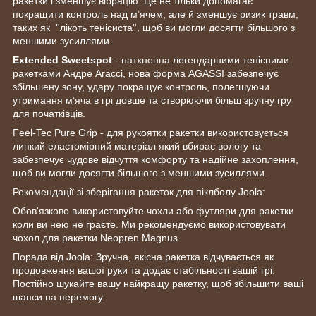
ракетки і зменшує вібрацію. Це не тільки допомагає
покращити контроль над м’ячем, але й зменшує ризик травм,
таких як ''лікоть тенісиста'', щоб ви могли досягти більшого з
меншими зусиллями.
Extended Sweetspot
- натхненна легендарними тенісними
ракетками Андре Агассі, нова форма AGASSI забезпечує
збільшену зону, удару покращує контроль, полегшуючи
утримання м’яча в грі довше та створюючи більш зручну гру
для початківців.
Feel-Tec Pure Grip - для рукоятки ракетки використовується
липкий еластомірний матеріал який вбирає вологу та
забезпечує чудове відчуття комфорту та надійне захоплення,
щоб ви могли досягти більшого з меншими зусиллями.
Рекомендації зі зберігання ракеток для піклболу Joola:
Обов'язково використовуйте чохли або футляри для ракетки
коли ви нею не граєте. Ми рекомендуємо використовувати
чохол для ракетки Neopren Magnus.
Порада від Joola: Зручна, якісна ракетка відчувається як
продовження вашої руки та додає стабільності вашій грі.
Постійно шукайте вашу найкращу ракетку, щоб збільшити ваші
шанси на перемогу.