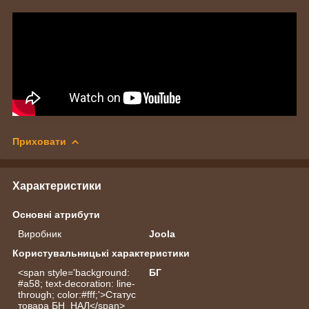
Приховати
Характеристики
Основні атрибути
Виробник
Joola
Користувальницькі характеристики
<span style='background:
БГ
#a58; text-decoration: line-
through; color:#fff;'>Статус
товара БН_НАЛ</span>