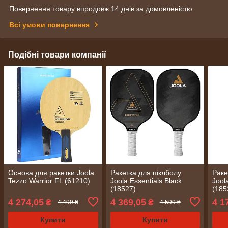
Повернення товару впродовж 14 днів за домовленістю
Всі умови повернення
Подібні товари компанії
Основа для ракетки Joola
Ракетка для піклболу
Раке
Tezzo Warrior FL (61210)
Joola Essentials Black
Jool
(18527)
(185
4 274,05
4 369,05
4 1
₴
₴
4 499 ₴
4 599 ₴
Купити
Купити