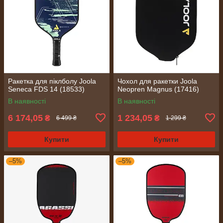
Ракетка для піклболу Joola
Чохол для ракетки Joola
Seneca FDS 14 (18533)
Neopren Magnus (17416)
В наявності
В наявності
6 174,05
1 234,05
₴
₴
6 499 ₴
1 299 ₴
Купити
Купити
–5%
–5%