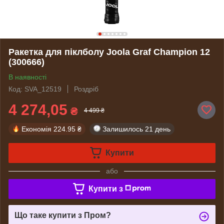
Ракетка для піклболу Joola Graf Champion 12
(300666)
В наявності
Код: SVA_12519
Роздріб
4 274,05
₴
4 499 ₴
Економія
224.95 ₴
Залишилось
21 день
Купити
або
Купити з
Що таке купити з Пром?