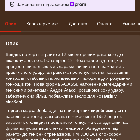
Замовлення під захистом
Опис
Характеристики
Доставка
Оплата
Умови п
Опис
Вийдіть на корт і зіграйте з 12-міліметровим ракеткою для
піклболу Joola Graf Champion 12. Незалежно від того, чи
працюєте ви над своїми ударами, чи вивчаєте важливість
правильного удару, ця ракетка пропонує чистий, керований
контроль і стабільність, які ідеально підходять для розуміння
тонкощів гри. Нова форма AGASSI, натхненна легендарними
тенісними ракетками Андре Агассі, розширює зону удару,
забезпечуючи більш поблажливе весло для новачків у
піклболі.
Торгова марка Joola один із найстаріших виробників у світі
настільного тенісу. Заснована в Німеччині в 1952 році як
виробник столів для настільного тенісу. На сьогоднішній час
фірма випускає весь спектр тенісного обладнання, від
ракеток до тенісних тренажерів. ТМ JOOLA є спонсором
найбільших турнірів у світі, включаючи Олімпійські ігри,