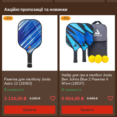
Акційні пропозиції та новинки
–5%
–5%
Набір для гри в піклбол Joola
Ракетка для піклболу Joola
Ben Johns Blue 2 Ракетки 4
Astro 12 (18363)
М'ячі (18537)
В наявності
В наявності
3 134,05
5 604,05
₴
₴
3 299 ₴
5 899 ₴
Купити
Купити