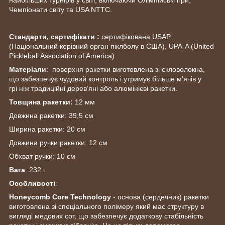
Чемпіонати світу та USA NTTC.
Стандарти, сертифікати :
сертифікована USAP
(Національний керівний орган піклболу в США), UPA-A (United
Pickleball Association of America)
Матеріали
: поверхня ракетки виготовлена зі скловолокна,
що забезпечує чудовий контроль і утримує більше м’ячів у
грі ніж традиційні дерев’яні або алюмінієві ракетки.
Товщина ракетки:
12 мм
Довжина ракетки: 39,5 см
Ширина ракетки: 20 см
Довжина ручки ракетки: 12 см
Обхват ручки: 10 см
Вага
: 232 г
Особливості
:
Honeycomb Core Technology
- основа (сердечник) ракетки
виготовлена зі спеціального полімеру який має структуру в
вигляді медових сот, що забезпечує додаткову стабільність