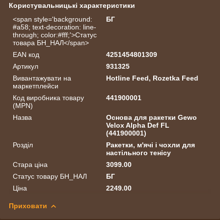
Користувальницькі характеристики
<span style='background:
БГ
#a58; text-decoration: line-
through; color:#fff;'>Статус
товара БН_НАЛ</span>
EAN код
4251454801309
Артикул
931325
Вивантажувати на
Hotline Feed, Rozetka Feed
маркетплейси
Код виробника товару
441900001
(MPN)
Назва
Основа для ракетки Gewo
Velox Alpha Def FL
(441900001)
Розділ
Ракетки, м'ячі і чохли для
настільного тенісу
Стара ціна
3099.00
Статус товару БН_НАЛ
БГ
Ціна
2249.00
Приховати