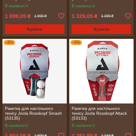
В наявності
В наявності
1 899,05
1 329,05
₴
₴
1 999 ₴
1 399 ₴
Купити
Купити
–5%
–5%
Ракетка для настільного
Ракетка для настільного
тенісу Joola Rosskopf Smash
тенісу Joola Rosskopf Attack
(53135)
(53133)
В наявності
В наявності
1 804,05
1 281,55
₴
₴
1 899 ₴
1 349 ₴