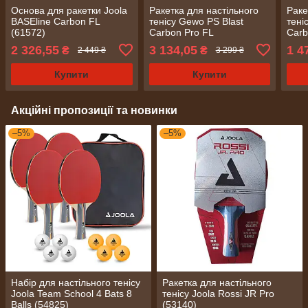
Основа для ракетки Joola
Ракетка для настільного
Раке
BASEline Carbon FL
тенісу Gewo PS Blast
тені
(61572)
Carbon Pro FL
Carb
(1073900001)
2 326,55
3 134,05
1 4
₴
₴
2 449 ₴
3 299 ₴
Купити
Купити
Акційні пропозиції та новинки
–5%
–5%
Набір для настільного тенісу
Ракетка для настільного
Joola Team School 4 Bats 8
тенісу Joola Rossi JR Pro
Balls (54825)
(53140)