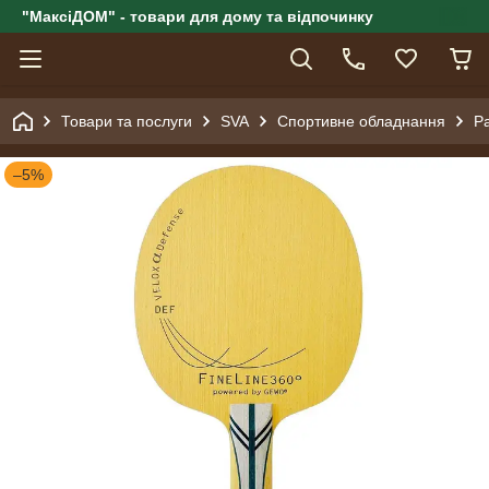
"МаксіДОМ" - товари для дому та відпочинку
Товари та послуги
SVA
Спортивне обладнання
Ра
–5%