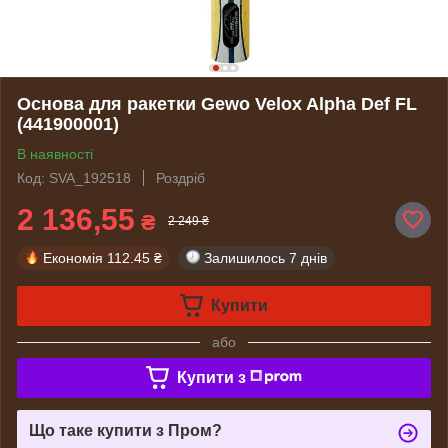
Основа для ракетки Gewo Velox Alpha Def FL
(441900001)
В наявності
Код: SVA_192518
Роздріб
2 136,55
₴
2 249 ₴
Економія
112.45 ₴
Залишилось
7 днів
Купити
або
Купити з
Що таке купити з Пром?