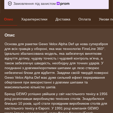
Замовлення під захистом
Опис
Характеристики
Доставка
Оплата
Умови п
Опис
Основа для ракетки Gewo Velox Alpha Def це нова суперзброя
для всіх гравців у обороні, яка має технологію FineLine 360°.
Ідеально збалансована модель, яка забезпечує виняткове
відчуття дотику, чудову точність і чудовий контроль м’яча, а
також забезпечує швидкість, необхідну для точних ударів. У
поєднанні з довгими/короткими шипами це лезо створює
небезпечні блоки для відбиття. Завдяки своїй твердій поверхні
Gewo Velox Alpha Def має дуже сильний ефект переривання
обертання при використанні з довгими шипами та
максимальною кількістю шипів.
Бренд GEWO успішно увійшов у світ настільного тенісу в 1956
році розпочавши виробництво тенісних столів. Знадобилося
близько 10 років, щоб стати провідним виробником столів для
настільного тенісу в Європі. У 1991 році компанія GEWO
мала "друге народження", коли Франк Кошник (Frank