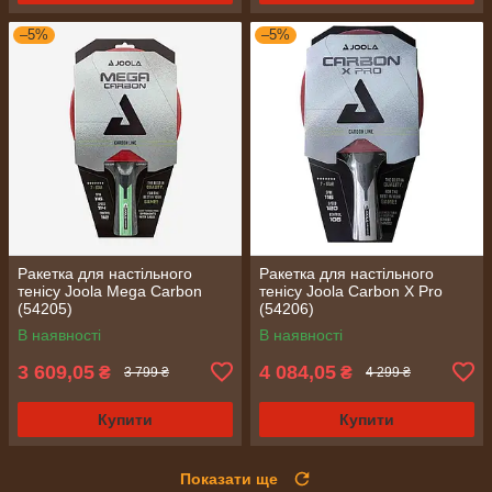
–5%
–5%
Ракетка для настільного
Ракетка для настільного
тенісу Joola Mega Carbon
тенісу Joola Carbon X Pro
(54205)
(54206)
В наявності
В наявності
3 609,05
4 084,05
₴
₴
3 799 ₴
4 299 ₴
Купити
Купити
Показати ще