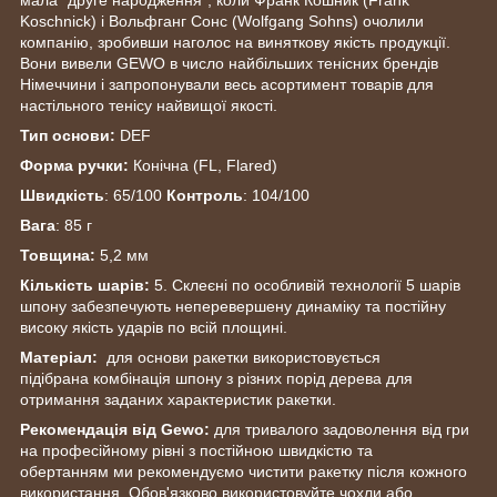
Koschnick) і Вольфганг Сонс (Wolfgang Sohns) очолили
компанію, зробивши наголос на виняткову якість продукції.
Вони вивели GEWO в число найбільших тенісних брендів
Німеччини і запропонували весь асортимент товарів для
настільного тенісу найвищої якості.
Тип основи:
DEF
Форма ручки:
Конічна (FL, Flared)
Швидкість
: 65/100
Контроль
: 104/100
Вага
: 85 г
Товщина:
5,2 мм
Кількість шарів:
5. Склеєні по особливій технології 5 шарів
шпону забезпечують неперевершену динаміку та постійну
високу якість ударів по всій площині.
Матеріал:
для основи ракетки використовується
підібрана комбінація шпону з різних порід дерева для
отримання заданих характеристик ракетки.
Рекомендація від Gewo:
для тривалого задоволення від гри
на професійному рівні з постійною швидкістю та
обертанням ми рекомендуємо чистити ракетку після кожного
використання. Обов'язково використовуйте чохли або