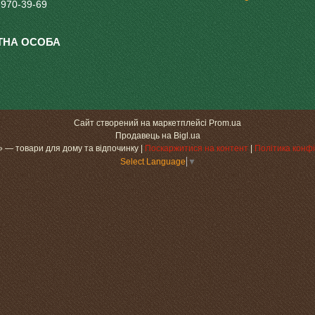
 970-39-69
Сайт створений на маркетплейсі
Prom.ua
Продавець на Bigl.ua
«МаксіДоМ» — товари для дому та відпочинку |
Поскаржитися на контент
|
Політика конфі
Select Language
▼