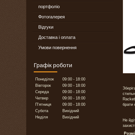
портфоліо
Фотогалерея
Відгуки
Доставка і оплата
Умови повернення
Графік роботи
Понеділок
09:00
18:00
Вівторок
09:00
18:00
Зберіг
Середа
09:00
18:00
стильн
Четвер
09:00
18:00
Racket
Пʼятниця
09:00
18:00
брати 
Субота
Вихідний
Неділя
Вихідний
Не йді
захист
Розмі