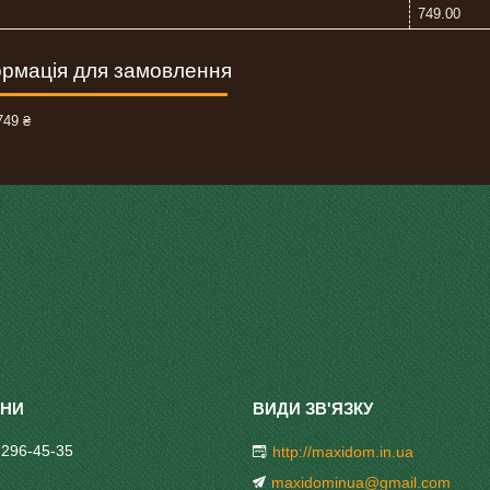
749.00
рмація для замовлення
49 ₴
 296-45-35
http://maxidom.in.ua
maxidominua@gmail.com