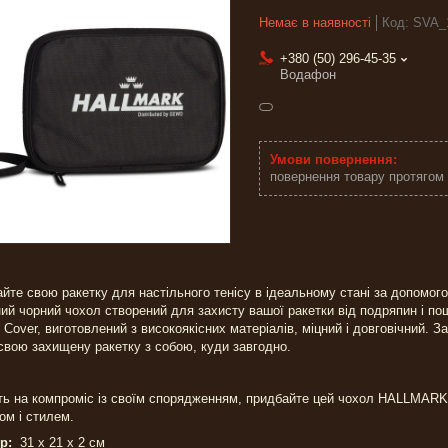
Немає в наявності
Код:
SVA_
+380 (50) 296-45-35
Водафон
повернення товару протягом
айте свою ракетку для настільного тенісу в ідеальному стані за допомого
ий чорний чохол створений для захисту вашої ракетки від подряпин і п
 Cover, виготовлений з високоякісних матеріалів, міцний і довговічний. 
свою захищену ракетку з собою, куди завгодно.
ть на компроміс із своїм спорядженням, придбайте цей чохол HALLMAR
ом і стилем.
р:
31 х 21 х 2 см