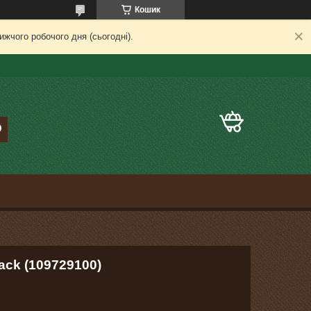
Кошик
жчого робочого дня (сьогодні).
ack (109729100)