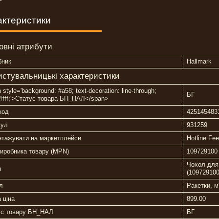
актеристики
овні атрибути
бник
Hallmark
истувальницькі характеристики
 style='background: #a58; text-decoration: line-through;
БГ
:#fff;'>Статус товара БН_НАЛ</span>
код
425145483
кул
931259
нтажувати на маркетплейси
Hotline Fe
иробника товару (MPN)
109729100
Чохол для 
а
(109729100
л
Ракетки, м
 ціна
899.00
ус товару БН_НАЛ
БГ