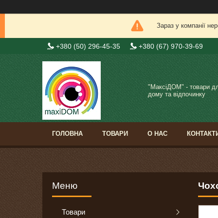
Зараз у компанії не
+380 (50) 296-45-35
+380 (67) 970-39-69
"МаксіДОМ" - товари д
дому та відпочинку
ГОЛОВНА
ТОВАРИ
О НАС
КОНТАКТ
Чохо
Товари