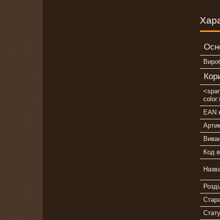
Хар
Осн
Виро
Кор
<span
color
EAN 
Арти
Вива
Код в
Назв
Розді
Стара
Стат