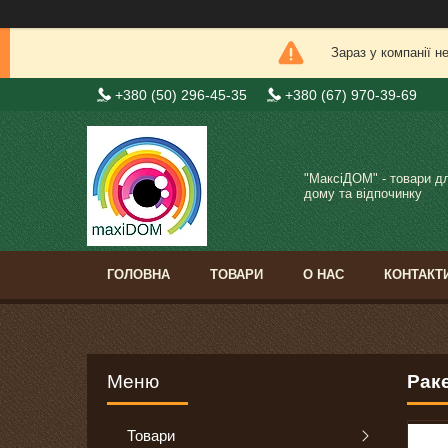
Зараз у компанії н
+380 (50) 296-45-35
+380 (67) 970-39-69
"МаксіДОМ" - товари д
дому та відпочинку
ГОЛОВНА
ТОВАРИ
О НАС
КОНТАКТ
Раке
Товари