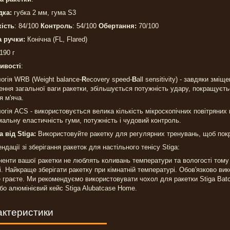
дка:
губка 2 мм, гума S3
ість
: 84/100
Контроль
: 54/100
Обертання:
70/100
 ручки:
Конічна (FL, Flared)
 190 г
ивості
:
огія WRB (Weight balance-
R
ecovery speed-
B
all sensitivity) - завдяки змі
ння загальної ваги ракетки, збільшується потужність удару, покращуєть
я м'яча.
огія ACS - використовується велика кількість мікроскопічних повітряних 
альну еластичність гуми, потужність і чудовий контроль.
 від Stiga:
Використовуйте ракетку для регулярних тренувань, щоб покра
ндації зі зберігання ракеток для настільного тенісу Stiga:
енти вашої ракетки не люблять коливань температури та вологості тому н
і. Найкраще зберігати ракетку при кімнатній температурі. Обов'язково в
 граєте. Ми рекомендуємо використовувати чохол для ракетки Stiga Batcov
або алюмінієвий кейс Stiga Alubatcase Home.
актеристики