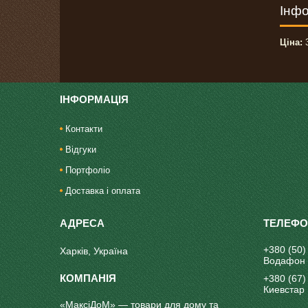
Інфо
Ціна:
3
ІНФОРМАЦІЯ
Контакти
Відгуки
Портфоліо
Доставка і оплата
+380 (50)
Харків, Україна
Водафон
+380 (67)
Киевстар
«МаксіДоМ» — товари для дому та