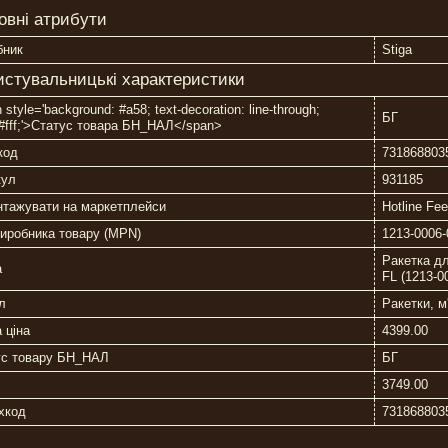
овні атрибути
бник
Stiga
истувальницькі характеристики
 style='background: #a58; text-decoration: line-through;
БГ
:#fff;'>Статус товара БН_НАЛ</span>
код
731868803
кул
931185
нтажувати на маркетплейси
Hotline Fe
иробника товару (MPN)
1213-0006-
Ракетка дл
а
FL (1213-0
л
Ракетки, м
 ціна
4399.00
ус товару БН_НАЛ
БГ
3749.00
хкод
731868803