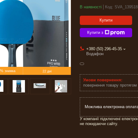
В наявності
Код:
SVA_139518
Купити
Купити з
+380 (50) 296-45-35
Водафон
5%
22 дні
повернення товару протягом
У компанії підключені електро
не покидаючи сайту.