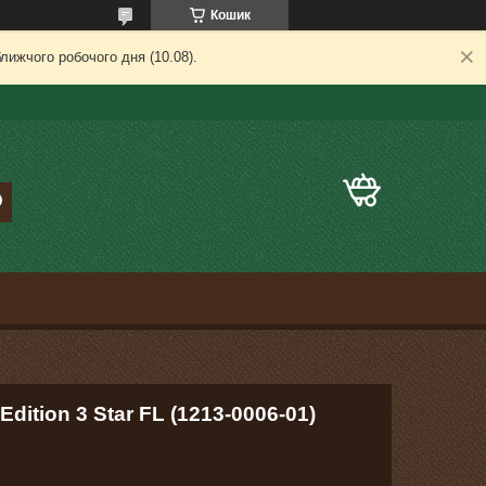
Кошик
лижчого робочого дня (10.08).
dition 3 Star FL (1213-0006-01)