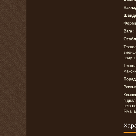
Накла
Швидк
Форма
Вага
:
Особл
Технол
зменше
почутт
Технол
максим
Порада
Рекоме
Компон
підвал
нею не
Rival 
Хар