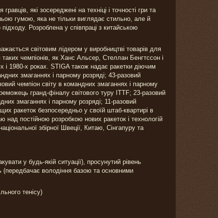
гравців, які зосереджені на техніці і точності гри та
ою гумою, яка не тільки виглядає стильно, але й
підходу. Розроблена у співпраці з китайською
важається світовим лідером у виробництві товарів для
я таких чемпіонів, як Ханс Альсер, Стеллан Бенгтссон і
-х і 1980-х роках. STIGA також надає ракетки діючим
мандних змаганнях і парному розряді; 43-разовий
азовий чемпіон світу в командних змаганнях і парному
ереможець гранд-фіналу світового туру ITTF; 23-разовий
ндних змаганнях і парному розряді; 11-разовий
щих ракеток безпосередньо у своїй штаб-квартирі в
аю над постійною розробкою нових ракеток і технологій
аціональної збірної Швеції, Китаю, Сінгапуру та
кувати у будь-якій ситуації), просунутий рівень
нь (передбачає володіння базою та основними
льного тенісу)