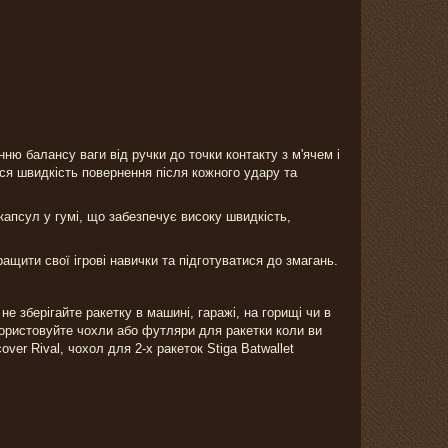
щенню балансу ваги від ручки до точки контакту з м'ячем і
ся швидкість повернення після кожного удару та
капсул у гумі, що забезпечує високу швидкість,
щити свої ігрові навички та підготуватися до змагань.
е зберігайте ракетку в машині, гаражі, на горищі чи в
икористовуйте чохли або футляри для ракетки коли ви
er Rival, чохол для 2-х ракеток Stiga Batwallet