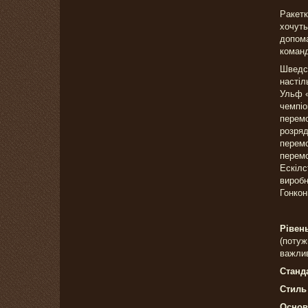
Ракетк
хочуть
допома
команд
Шведсь
настіл
Ульф «
чемпіо
перемо
розряд
перемо
перемо
Ескілс
виробн
Гонкон
Рівен
(потуж
важли
Станд
Стиль 
Основ