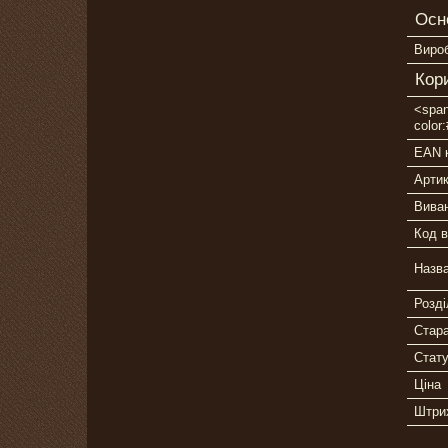
Осн
Виро
Кор
<span
color
EAN 
Арти
Вива
Код в
Назв
Розді
Стара
Стат
Ціна
Штри