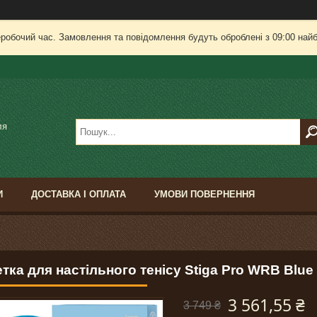
еробочий час. Замовлення та повідомлення будуть оброблені з 09:00 найб
ля
И
ДОСТАВКА І ОПЛАТА
УМОВИ ПОВЕРНЕННЯ
тка для настільного тенісу Stiga Pro WRB Blue E
3 561,55 ₴
3 749 ₴