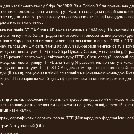
а для настільного тенісу Stiga Pro WRB Blue Edition 3 Star призначена для 
 постійно вдосконалювати свою гру. Ракетка оснащена привабливою синь
гає виділити вашу гру з натовпу за допомогою стилю та індивідуального 
ою з настільного тенісу.
ка компанія STIGA Sports AB була заснована в 1944 році. На сьогодні в
ьного тенісу і має багаті традиції виготовлення високоякісних ракеток дл
Тікан» Карлссон, які вигравали численні чемпіонати світу в 1960-х, 1970
нам та гравцям 1 у світі, таким як Xu Xin (10-разовий чемпіон світу в ко
жець світового туру ITTF) грає Stiga Dynasty Carbon, Fan Zhendong (4-р
і; 15-разовий переможець світового туру ITTF), Chen Meng (3- разовий п
жець світового турніру ITTF), Zhu Yuling (4-разовий чемпіон світу в кома
жець світового туру ITTF). STIGA відома тим, що створює одні з найкра
туні (Швеція), працюючи в тісній співпраці з національною командою Кит
ицтва. На теперішній час Stiga є офіційним постачальником ракеток для н
гу.
ь підготовки
: професійний рівень (ви чудово відчуваєте м'яч і можете ата
ність та швидкість є основним напрямком на цьому рівні), середній ріве
вими навичками).
арти, сертифікати :
сертифікована ITTF (Міжнародною федерацією насті
гри:
Атакувальний (OF)
а ракетки
: