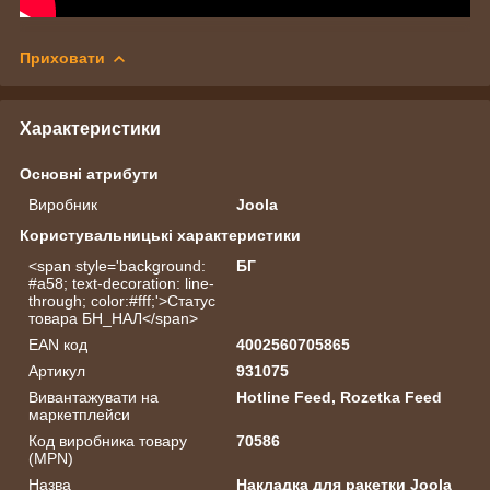
Приховати
Характеристики
Основні атрибути
Виробник
Joola
Користувальницькі характеристики
<span style='background:
БГ
#a58; text-decoration: line-
through; color:#fff;'>Статус
товара БН_НАЛ</span>
EAN код
4002560705865
Артикул
931075
Вивантажувати на
Hotline Feed, Rozetka Feed
маркетплейси
Код виробника товару
70586
(MPN)
Назва
Накладка для ракетки Joola