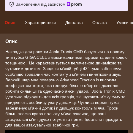
Замовлення під захистом
Опис
Характеристики
Доставка
Оплата
Умови п
Опис
Накладка для ракетки Joola Tronix CMD базується на новому
типі губки GIGA CELL з максимальними порами та винятковою
товщиною. Це характеризується величезною динамікою та
чутливим дотиком. Завдяки м’якій губці 43° гума забезпечує
особливо тривалий час контакту з м’ячем і винятковий звук.
Верхній шар має поверхню Advanced Traction із високим
коефіцієнтом тертя, яка генерує більше обертів і дозволяє
робити сильніші та одночасно якісні удари. Joola Tronix CMD
ідеально підходить для всіх гравців, які шукають м'яку гуму та
приділяють особливу увагу динаміці. Чутлива верхня гума
забезпечує м'який дотик і підвищує контроль м'яча. Трохи
більш плоска крива польоту м’яча означає, що ваші
атакувальні м'ячі дуже потужні та прямі. Ідеально підходить
для вашої атакувальної всебічної гри.