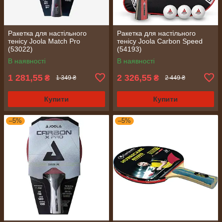
Ракетка для настільного
Ракетка для настільного
тенісу Joola Match Pro
тенісу Joola Carbon Speed
(53022)
(54193)
В наявності
В наявності
1 281,55
2 326,55
₴
₴
1 349 ₴
2 449 ₴
Купити
Купити
–5%
–5%