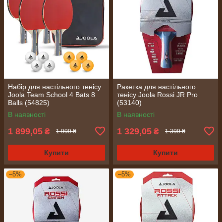
Набір для настільного тенісу
Ракетка для настільного
Joola Team School 4 Bats 8
тенісу Joola Rossi JR Pro
Balls (54825)
(53140)
В наявності
В наявності
1 899,05
1 329,05
₴
₴
1 999 ₴
1 399 ₴
Купити
Купити
–5%
–5%