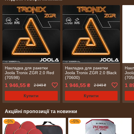
Накладка для ракетки
Накладка для ракетки
Накл
Joola Tronix ZGR 2.0 Red
Joola Tronix ZGR 2.0 Black
Jool
(70598)
(70600)
(705
1 946,55
1 946,55
1 8
₴
₴
2 049 ₴
2 049 ₴
Купити
Купити
Акційні пропозиції та новинки
–5%
–5%