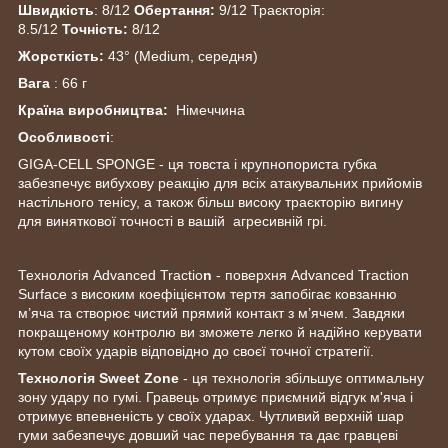
Швидкість
: 8/12
Обертання:
9/12 Траєкторія:
8.5/12
Точність:
8/12
Жорсткість:
43° (Medium, середня)
Вага
: 66 г
Країна виробництва:
Німеччина
Особливості
:
GIGA-CELL SPONGE - ця товста і крупнопориста губка
забезпечує вибухову реакцію для всіх атакувальних прийомів
настільного тенісу, а також більш високу траєкторію вигину
для виняткової точності в вашій агресивній грі.
Технологія Advanced Tractio
n
- поверхня Advanced Traction
Surface з високим коефіцієнтом тертя запобігає ковзанню
м’яча та створює чистий прямий контакт з м’ячем. Завдяки
покращеному контролю ви зможете легко й надійно керувати
кутом своїх ударів відповідно до своєї точної стратегії.
Технологія Sweet Zone
- ця технологія збільшує оптимальну
зону удару по гумі. Гравець отримує приємний відгук м'яча і
отримує впевненість у своїх ударах. Чутливий верхній шар
гуми забезпечує довший час перебування та дає гравцеві