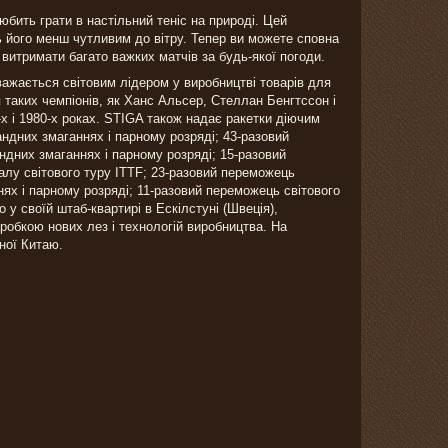
юбить грати в настільний теніс на природі. Цей
ть його менш чутливим до вітру. Тепер ви можете сповна
е витримати багато важких матчів за будь-якої погоди.
важається світовим лідером у виробництві товарів для
я таких чемпіонів, як Ханс Альсер, Стеллан Бенгтссон і
-х і 1980-х роках. STIGA також надає ракетки діючим
мандних змаганнях і парному розряді; 43-разовий
андних змаганнях і парному розряді; 15-разовий
алу світового туру ITTF; 23-разовий переможець
ннях і парному розряді; 11-разовий переможець світового
у своїй штаб-квартирі в Ескілстуні (Швеція),
робкою нових лез і технологій виробництва. На
ної Китаю.