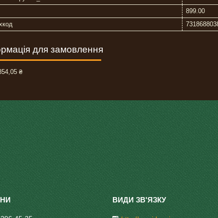
899.00
хкод
731868803
рмація для замовлення
54,05 ₴