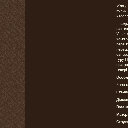
М'яч д
вуличн
насоло
Шведсь
настіл
Ульф «
чемпіо
перемо
перемо
світов
туру I
працюю
тепері
Особл
Клас м
Станд
Діаме
Вага 
Матер
Струк