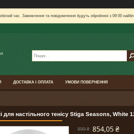
робочий час. Замовлення та повідомлення будуть оброблені з 09:00 найбли
ля
И
ДОСТАВКА І ОПЛАТА
УМОВИ ПОВЕРНЕННЯ
і для настільного тенісу Stiga Seasons, White 1
854,05 ₴
899 ₴