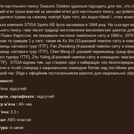
ля настільного тенісу Seasons Outdoor ідеально підходить для тих, хто л
ий м’яч трохи важчий за звичайні м’ячі для настільного тенісу, що роби
дитися іграми на свіжому повітрі! Крім того, він водостійкий і, отже мож
ка компанія STIGA Sports AB була заснована в 1944 році. На сьогодні в
ьного тенісу і має багаті традиції виготовлення високоякісних ракеток дл
Тікан» Карлссон, які вигравали численні чемпіонати світу в 1960-х, 1970
нам та гравцям 1 у світі, таким як Xu Xin (10-разовий чемпіон світу в ко
жець світового туру ITTF), Fan Zhendong (4-разовий чемпіон світу в ком
жець світового туру ITTF), Chen Meng (3- разовий переможець гранд-фін
ого турніру ITTF), Zhu Yuling (4-разовий чемпіон світу в командних змага
TTF). STIGA відома тим, що створює одні з найкращих лез безпосередньо 
чи в тісній співпраці з національною командою Китаю над постійною роз
шній час Stiga є офіційним постачальником ракеток для національної збір
ивості:
'яча: відсутній
арти, сертифікати
:
відсутній
тр м'яча :
40+ мм
м'яча:
3,3 г
іал:
ABS пластик
тура:
зі швом