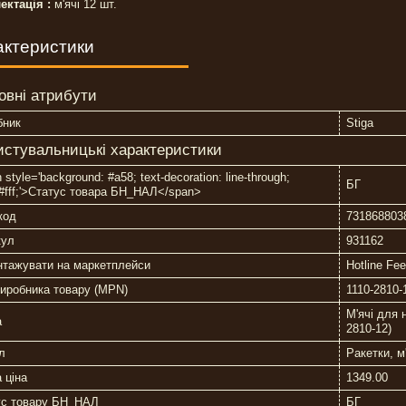
ектація :
м'ячі 12 шт.
актеристики
овні атрибути
бник
Stiga
истувальницькі характеристики
 style='background: #a58; text-decoration: line-through;
БГ
:#fff;'>Статус товара БН_НАЛ</span>
код
731868803
кул
931162
нтажувати на маркетплейси
Hotline Fe
иробника товару (MPN)
1110-2810-
М'ячі для 
а
2810-12)
л
Ракетки, м
 ціна
1349.00
ус товару БН_НАЛ
БГ