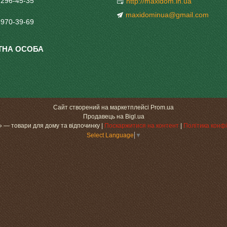
 296-45-35
http://maxidom.in.ua
maxidominua@gmail.com
 970-39-69
Сайт створений на маркетплейсі
Prom.ua
Продавець на Bigl.ua
«МаксіДоМ» — товари для дому та відпочинку |
Поскаржитися на контент
|
Політика конфі
Select Language
▼