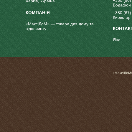
+380 (50)
Харків, Україна
Водафон
+380 (67)
Киевстар
«МаксіДоМ» — товари для дому та
відпочинку
Яна