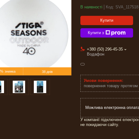
В наявності
Код:
SVA_117518
Купити
Купити з
+380 (50) 296-45-35
Водафон
5%
38 днів
повернення товару протягом
У компанії підключені електро
не покидаючи сайту.