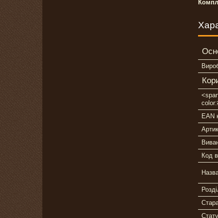
Компл
Хар
Осн
Виро
Кор
<span
color
EAN 
Арти
Вива
Код в
Назв
Розді
Стара
Стат