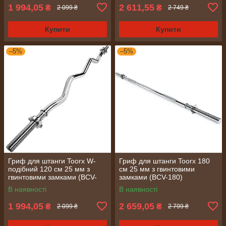
1 994,05
2 611,55
₴
₴
2 099 ₴
2 749 ₴
Купити
Купити
–5%
–5%
Гриф для штанги Toorx W-
Гриф для штанги Toorx 180
подібний 120 см 25 мм з
см 25 мм з гвинтовими
гвинтовими замками (BCV-
замками (BCV-180)
120)
В наявності
В наявності
1 994,05
2 659,05
₴
₴
2 099 ₴
2 799 ₴