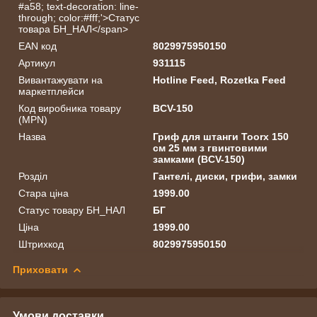
#a58; text-decoration: line-
through; color:#fff;'>Статус
товара БН_НАЛ</span>
EAN код
8029975950150
Артикул
931115
Вивантажувати на
Hotline Feed, Rozetka Feed
маркетплейси
Код виробника товару
BCV-150
(MPN)
Назва
Гриф для штанги Toorx 150
см 25 мм з гвинтовими
замками (BCV-150)
Розділ
Гантелі, диски, грифи, замки
Стара ціна
1999.00
Статус товару БН_НАЛ
БГ
Ціна
1999.00
Штрихкод
8029975950150
Приховати
Умови доставки