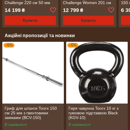
Challenge 220 см 50 мм
Challenge Women 201 см
150 
(BO-450)
50 мм (BO-250)
14 199
12 799
6 3
₴
₴
Купити
Купити
Акційні пропозиції та новинки
–5%
–5%
Гриф для штанги Toorx 150
Гиря чавунна Toorx 10 кг з
см 25 мм з гвинтовими
гумовою підставкою Black
замками (BCV-150)
(KGV-10)
В наявності
В наявності