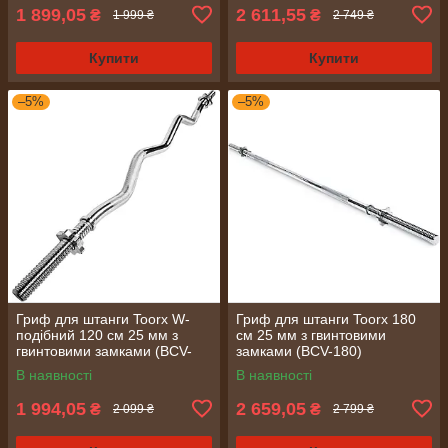
1 899,05
2 611,55
₴
₴
1 999 ₴
2 749 ₴
Купити
Купити
–5%
–5%
Гриф для штанги Toorx W-
Гриф для штанги Toorx 180
подібний 120 см 25 мм з
см 25 мм з гвинтовими
гвинтовими замками (BCV-
замками (BCV-180)
120)
В наявності
В наявності
1 994,05
2 659,05
₴
₴
2 099 ₴
2 799 ₴