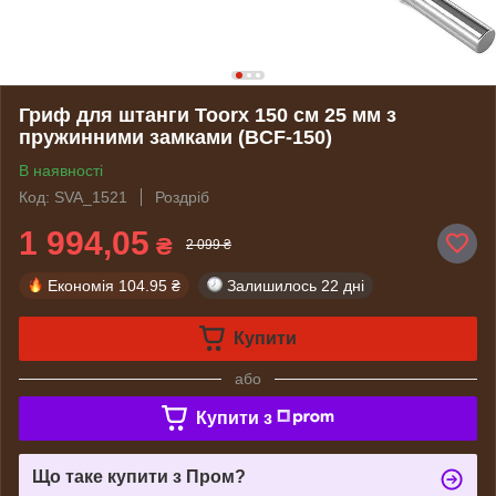
Гриф для штанги Toorx 150 см 25 мм з
пружинними замками (BCF-150)
В наявності
Код: SVA_1521
Роздріб
1 994,05
₴
2 099 ₴
Економія
104.95 ₴
Залишилось
22 дні
Купити
або
Купити з
Що таке купити з Пром?