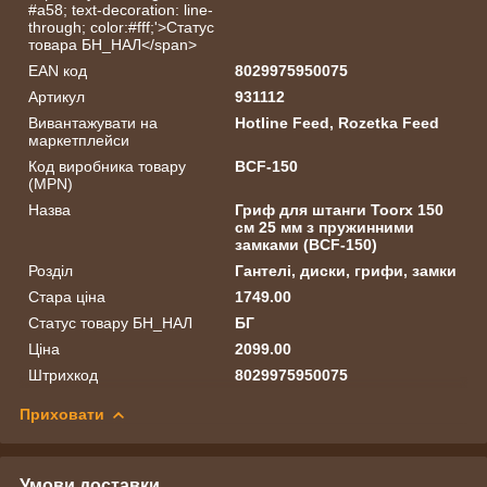
#a58; text-decoration: line-
through; color:#fff;'>Статус
товара БН_НАЛ</span>
EAN код
8029975950075
Артикул
931112
Вивантажувати на
Hotline Feed, Rozetka Feed
маркетплейси
Код виробника товару
BCF-150
(MPN)
Назва
Гриф для штанги Toorx 150
см 25 мм з пружинними
замками (BCF-150)
Розділ
Гантелі, диски, грифи, замки
Стара ціна
1749.00
Статус товару БН_НАЛ
БГ
Ціна
2099.00
Штрихкод
8029975950075
Приховати
Умови доставки