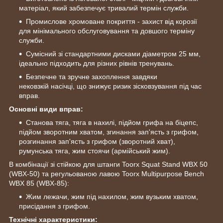
матеріал, який забезпечує тривалий термін служби.
Промислове хромоване покриття - захист від корозії
для мінімального обслуговування та довшого терміну
служби.
Сумісний зі стандартними дисками діаметром 25 мм,
ідеально підходить для різних рівнів тренувань.
Безпечне та зручне захоплення завдяки
нековзкій насічці, що знижує ризик зісковзування під час
вправ.
Основні види вправ:
Станова тяга, тяга в нахилі, підйом грифа на біцепс,
підйом зворотним хватом, згинання зап'ясть з грифом,
розгинання зап'ясть з грифом (зворотний хват),
румунська тяга, жим стоячи (армійський жим).
В комбінації зі стійкою для штанги Toorx Squat Stand WBX 50
(WBX-50) та регульованою лавою Toorx Multipurpose Bench
WBX 85 (WBX-85):
Жим лежачи, жим під нахилом, жим вузьким хватом,
присідання з грифом.
Технічні характеристики: