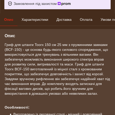
Замовлення під захистом
Опис
Характеристики
Доставка
Оплата
Умови п
Опис
Гриф для штанги Toorx 150 см 25 мм з пружинними замками
(BCF-150) - це основа будь-якого силового спорядження, що
використовується для тренувань з вільними вагами. Він
забезпечує можливість виконання широкого спектра вправ
для розвитку сили, витривалості та маси. Гриф для штанги
Toorx BCF-150 виготовлений із міцної сталі з хромованим
покриттям, що забезпечує довговічність і захист від корозії.
Завдяки зручному рифленню він забезпечує надійний хват під
час виконання вправ. До комплекту входять затискачі для
фіксації вагових дисків, що робить його зручним для
використання в домашніх умовах або невеликих залах.
Особливості:
Виготовлено із легованої сталі - міцний і довговічний