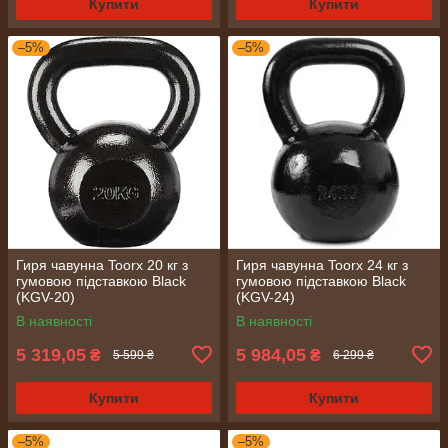
Купити
Купити
–5%
–5%
Гиря чавунна Toorx 20 кг з
Гиря чавунна Toorx 24 кг з
гумовою підставкою Black
гумовою підставкою Black
(KGV-20)
(KGV-24)
В наявності
В наявності
5 319,05
5 984,05
₴
₴
5 599 ₴
6 299 ₴
Купити
Купити
–5%
–5%