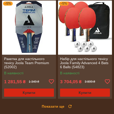
–5%
–5%
Ракетка для настільного
Набір для настільного тенісу
тенісу Joola Team Premium
Joola Family Advanced 4 Bats
(52002)
6 Balls (54823)
В наявності
В наявності
1 281,55
3 704,05
₴
₴
1 349 ₴
3 899 ₴
Купити
Купити
Показати ще