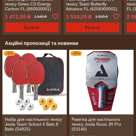
тенісу Gewo CS Energy
тенісу Team Butterfly
тені
Carbon FL (860500001)
Advance FL (6256900002)
FL (
1 471,55
1 519,05
2 0
₴
₴
1 549 ₴
1 599 ₴
Купити
Купити
Акційні пропозиції та новинки
–5%
–5%
Набір для настільного тенісу
Ракетка для настільного
Joola Team School 4 Bats 8
тенісу Joola Rossi JR Pro
Balls (54825)
(53140)