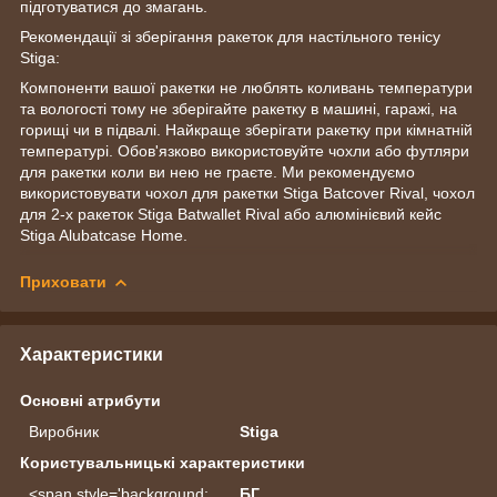
підготуватися до змагань.
Рекомендації зі зберігання ракеток для настільного тенісу
Stiga:
Компоненти вашої ракетки не люблять коливань температури
та вологості тому не зберігайте ракетку в машині, гаражі, на
горищі чи в підвалі. Найкраще зберігати ракетку при кімнатній
температурі. Обов'язково використовуйте чохли або футляри
для ракетки коли ви нею не граєте. Ми рекомендуємо
використовувати чохол для ракетки Stiga Batcover Rival, чохол
для 2-х ракеток Stiga Batwallet Rival або алюмінієвий кейс
Stiga Alubatcase Home.
Приховати
Характеристики
Основні атрибути
Виробник
Stiga
Користувальницькі характеристики
<span style='background:
БГ