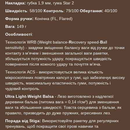
Накладка:
губка 1,9 мм, гума Star 2
Швидкість
: 58/100
Контроль
: 79/100
Обертання:
40/100
Форма ручки:
Конічна (FL, Flared)
Вага
: 149 г
Особливості
:
Технологія WRB (Weight balance-
R
ecovery speed-
B
all
sensitivity) - завдяки зміщенню балансу ваги від ручки до точки
контакту з м'ячем і зменшення загальної ваги ракетки,
збільшується потужність удару, покращується швидкість
повернення після кожного удару та почуття м'яча.
Технологія ACS - використовується велика кількість
мікроскопічних повітряних капсул у гумі, що забезпечує високу
швидкість, максимальну еластичність гуми, потужність і
чудовий контроль.
Ultra Light-Weight Balsa
- Лезо виготовлено з надлегкої
деревини бальза (питома вага = 0,14 г/см³) для зменшення
ваги та збільшення швидкості. Товста серцевина з бальзи, як
правило, призводить до дуже пружних, агресивних лез.
Порада від Stiga:
Використовуйте ракетку для регулярних
тренувань, щоб покращити свої ігрові навички та