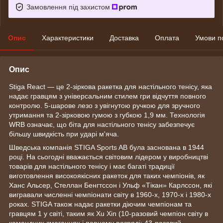
Замовлення під захистом
Опис
Характеристики
Доставка
Оплата
Умови п
Опис
Stiga React — це 2-зіркова ракетка для настільного тенісу, яка
надає гравцям з універсальним стилем гри відчуття повного
контролю. 5-шарове лезо з увігнутою ручкою для зручного
утримання та 2-зірковою гумою з губкою 1,9 мм. Технологія
WRB означає, що біта для настільного тенісу забезпечує
більшу швидкість при ударі м'яча.
Шведська компанія STIGA Sports AB була заснована в 1944
році. На сьогодні вважається світовим лідером у виробництві
товарів для настільного тенісу і має багаті традиції
виготовлення високоякісних ракеток для таких чемпіонів, як
Ханс Альсер, Стеллан Бенгтссон і Ульф «Тікан» Карлссон, які
вигравали численні чемпіонати світу в 1960-х, 1970-х і 1980-х
роках. STIGA також надає ракетки діючим чемпіонам та
гравцям 1 у світі, таким як Xu Xin (10-разовий чемпіон світу в
командних змаганнях і парному розряді; 43-разовий