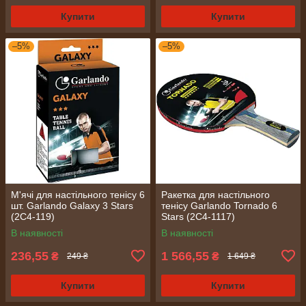
Купити
Купити
–5%
–5%
М'ячі для настільного тенісу 6
Ракетка для настільного
шт. Garlando Galaxy 3 Stars
тенісу Garlando Tornado 6
(2C4-119)
Stars (2C4-1117)
В наявності
В наявності
236,55
1 566,55
₴
₴
249 ₴
1 649 ₴
Купити
Купити