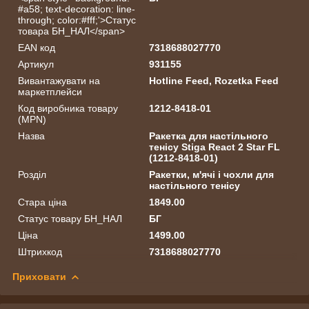
#a58; text-decoration: line-
through; color:#fff;'>Статус
товара БН_НАЛ</span>
EAN код
7318688027770
Артикул
931155
Вивантажувати на
Hotline Feed, Rozetka Feed
маркетплейси
Код виробника товару
1212-8418-01
(MPN)
Назва
Ракетка для настільного
тенісу Stiga React 2 Star FL
(1212-8418-01)
Розділ
Ракетки, м'ячі і чохли для
настільного тенісу
Стара ціна
1849.00
Статус товару БН_НАЛ
БГ
Ціна
1499.00
Штрихкод
7318688027770
Приховати