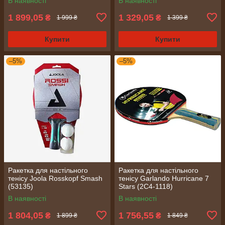
В наявності
В наявності
1 899,05
1 329,05
₴
₴
1 999 ₴
1 399 ₴
Купити
Купити
–5%
–5%
Ракетка для настільного
Ракетка для настільного
тенісу Joola Rosskopf Smash
тенісу Garlando Hurricane 7
(53135)
Stars (2C4-1118)
В наявності
В наявності
1 804,05
1 756,55
₴
₴
1 899 ₴
1 849 ₴