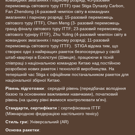
переможець світового туру ITTF) грає Stiga Dynasty Carbon,
Fan Zhendong (4-разовий чемпіон світу в командних
змаганнях і парному розряді; 15-разовий переможець
світового туру ITTF), Chen Meng (3- разовий переможець
гранд-фіналу світового туру ITTF; 23-разовий переможець
світового турніру ITTF), Zhu Yuling (4-разовий чемпіон світу в
командних змаганнях і парному розряді; 11-разовий
переможець світового туру ITTF). STIGA відома тим, що
створює одні з найкращих ракеток безпосередньо у своїй
штаб-квартирі в Ескілстуні (Швеція), працюючи в тісній
співпраці з національною командою Китаю над постійною
розробкою нових ракеток і технологій виробництва. На
теперішній час Stiga є офіційним постачальником ракеток для
національної збірної Китаю.
Рівень підготовки
: середній рівень (передбачає володіння
базою та основними важливими навичками), початковий
рівень (на цьому рівні вчимося контролювати м'яч).
Стандарти, сертифікати :
сертифікована ITTF
(Міжнародною федерацією настільного тенісу)
Стиль гри:
Універсальний (AR)
Основа ракетки
: