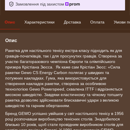
Замовлення під захистом
Опис
Характеристики
Доставка
Оплата
Умови п
Опис
Ракетка для настільного тенісу екстра-класу підходить як для
гравців-початківців, так і для просунутих гравців. Створена за
участю багаторазового чемпіона Європи та олімпійського
призера Крістіана Зюсса. Як каже сам Крістіан Зюсс: «Сила
ракетки Gewo CS Energy Carbon полягає у швидких та
потужних накладках. Гума, яка використовується для
створення накладок ракетки, створена за особливою
технологією Gewo Powerspeed, схвалена ITTF і відрізняється
високою швидкістю. Завдяки еластичному та чіпкому топшиту
ракетка дозволяє здійснювати блискавичні удари з великою
швидкістю та гарним обертанням.
Бренд GEWO успішно увійшов у світ настільного тенісу в 1956
році розпочавши виробництво тенісних столів. Знадобилося
близько 10 років, щоб стати провідним виробником столів для
настільного тенісу в Європі. У 1991 році компанія GEWO