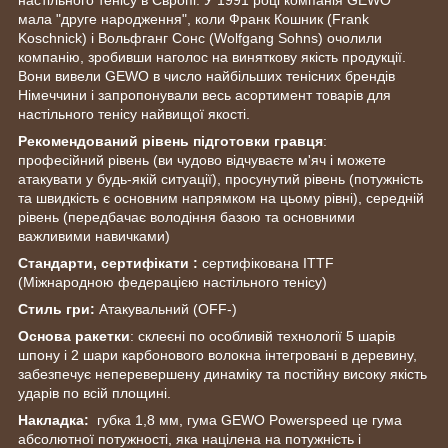
мала "друге народження", коли Франк Кошник (Frank
Koschnick) і Вольфганг Сонс (Wolfgang Sohns) очолили
компанію, зробивши наголос на виняткову якість продукції.
Вони вивели GEWO в число найбільших тенісних брендів
Німеччини і запропонували весь асортимент товарів для
настільного тенісу найвищої якості.
Рекомендований рівень підготовки гравця
:
професійний рівень (ви чудово відчуваєте м'яч і можете
атакувати у будь-якій ситуації), просунутий рівень (потужність
та швидкість є основним напрямком на цьому рівні), середній
рівень (передбачає володіння базою та основними
важливими навичками)
Стандарти, сертифікати :
сертифікована ITTF
(Міжнародною федерацією настільного тенісу)
Стиль гри:
Атакувальний (OFF-)
Основа ракетки
: склеєні по особливій технології 5 шарів
шпону і 2 шари карбонового волокна інтегровані в деревину,
забезпечує неперевершену динаміку та постійну високу якість
ударів по всій площині.
Накладка:
губка 1,8 мм, гума GEWO Powerspeed це гума
абсолютної потужності, яка націлена на потужність і