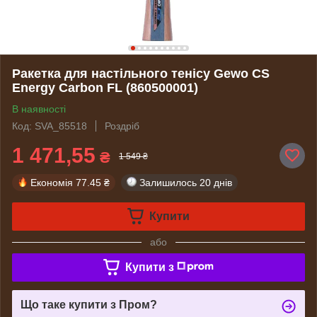
Ракетка для настільного тенісу Gewo CS
Energy Carbon FL (860500001)
В наявності
Код: SVA_85518
Роздріб
1 471,55
₴
1 549 ₴
Економія
77.45 ₴
Залишилось
20 днів
Купити
або
Купити з
Що таке купити з Пром?