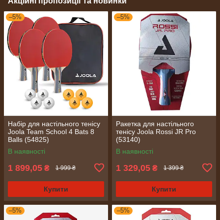
Акційні пропозиції та новинки
–5%
–5%
Набір для настільного тенісу
Ракетка для настільного
Joola Team School 4 Bats 8
тенісу Joola Rossi JR Pro
Balls (54825)
(53140)
В наявності
В наявності
1 899,05
1 329,05
₴
₴
1 999 ₴
1 399 ₴
Купити
Купити
–5%
–5%