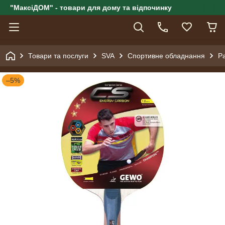
"МаксіДОМ" - товари для дому та відпочинку
Товари та послуги
SVA
Спортивне обладнання
Ра
–5%