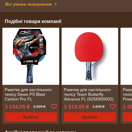
Всі умови повернення
Подібні товари компанії
Ракетка для настільного
Ракетка для настільного
Раке
тенісу Gewo PS Blast
тенісу Team Butterfly
тені
Carbon Pro FL
Advance FL (6256900002)
Powe
(1073900001)
3 134,05
1 519,05
1 0
₴
₴
3 299 ₴
1 599 ₴
Купити
Купити