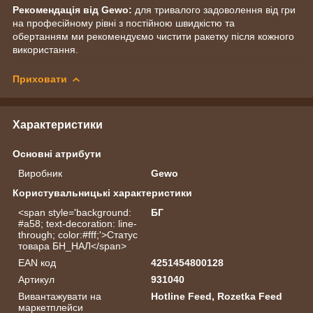
Рекомендація від Gewo:
для тривалого задоволення від гри
на професійному рівні з постійною швидкістю та
обертанням ми рекомендуємо чистити ракетку після кожного
використання.
Приховати
Характеристики
Основні атрибути
Виробник
Gewo
Користувальницькі характеристики
<span style='background:
БГ
#a58; text-decoration: line-
through; color:#fff;'>Статус
товара БН_НАЛ</span>
EAN код
4251454800128
Артикул
931040
Вивантажувати на
Hotline Feed, Rozetka Feed
маркетплейси