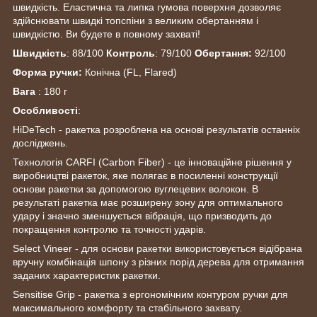
швидкість. Еластична та липка гумова поверхня дозволяє
здійснювати швидкі топспіни з великим обертанням і
швидкістю. Ви будете в повному захваті!
Швидкість
: 88/100
Контроль
: 79/100
Обертання:
92/100
Форма ручки:
Конічна (FL, Flared)
Вага
: 180 г
Особливості
:
HiDeTech - ракетка розроблена на основі результатів останніх
досліджень.
Технологія CARFI (Carbon Fiber) - це інноваційне рішення у
виробництві ракеток, яке полягає в посиленні конструкції
основи ракетки за допомогою вуглецевих волокон. В
результаті ракетка має розширену зону для оптимального
удару і значно зменшується вібрація, що призводить до
покращення контролю та точності ударів.
Select Vineer - для основи ракетки використовується відібрана
вручну комбінація шпону з різних порід дерева для отримання
заданих характеристик ракетки.
Sensitise Grip - ракетка з ергономічним контуром ручки для
максимального комфорту та стабільного захвату.