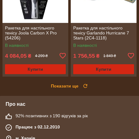
Ракетка для настільного
Ракетка для настільного
тенісу Joola Carbon X Pro
тенісу Garlando Hurricane 7
(54206)
Stars (2C4-1118)
В наявності
В наявності
4 084,05
1 756,55
₴
₴
4 299 ₴
1 849 ₴
Купити
Купити
Показати ще
Про нас
92% позитивних з 190 відгуків за рік
Працює з 02.12.2010
м. Харків