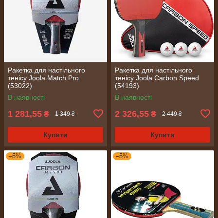
Ракетка для настільного
Ракетка для настільного
тенісу Joola Match Pro
тенісу Joola Carbon Speed
(53022)
(54193)
В наявності
В наявності
1 281,55
2 326,55
₴
₴
1 349 ₴
2 449 ₴
Купити
Купити
–5%
–5%