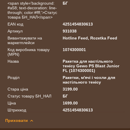
<span style='background:
БГ
#a58; text-decoration: line-
through; color:#fff;'>Статус
товара БН_НАЛ</span>
EAN код
4251454830613
Артикул
931038
Вивантажувати на
Hotline Feed, Rozetka Feed
маркетплейси
Код виробника товару
1074300001
(MPN)
Назва
Ракетка для настільного
тенісу Gewo PS Blast Junior
FL (1074300001)
Розділ
Ракетки, м'ячі і чохли для
настільного тенісу
Стара ціна
3199.00
Статус товару БН_НАЛ
БГ
Ціна
1699.00
Штрихкод
4251454830613
Приховати