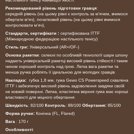
Рекомендований рівень підготовки гравця
:
середній рівень (на цьому рівні є контроль за м'ячем, вчимося
обертати м'яч), початковий рівень (на цьому рівні вчимося
контролювати м'яч),
Стандарти, сертифікати :
сертифікована ITTF
(Міжнародною федерацією настільного тенісу)
Стиль гри:
Універсальний (AR+/OF-)
Основа ракетки
: склеєні по особливій технології шари шпону
надають універсальній ракетці високий рівень стійкості і таким
чином хороший контроль над грою. Легка вага ракетки та
менша ручка роблять її ідеальною для молодих гравців.
Накладка:
губка 1,8 мм, гума Gewo CS Powerspeed схвалена
ITTF і забезпечує високий рівень задоволення завдяки своїй
не ковзкій поверхні. Липка, еластична верхня гума має хороші
властивості для міцного обертання.
Швидкість
: 82/100
Контроль
: 88/100
Обертання:
85/100
Форма ручки:
Конічна (FL, Flared)
Вага
: 170 г
Особливості
: