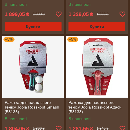
В наявності
В наявності
1 899,05
1 329,05
₴
₴
1 999 ₴
1 399 ₴
Купити
Купити
–5%
–5%
Ракетка для настільного
Ракетка для настільного
тенісу Joola Rosskopf Smash
тенісу Joola Rosskopf Attack
(53135)
(53133)
В наявності
В наявності
1 804,05
1 281,55
₴
₴
1 899 ₴
1 349 ₴