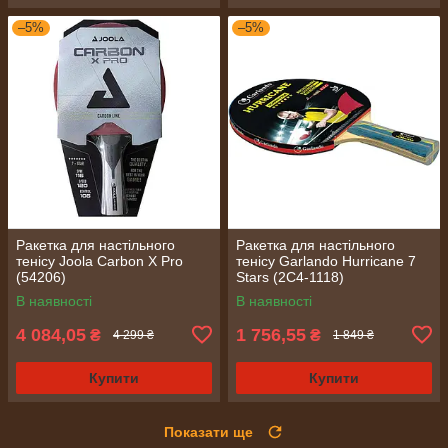
–5%
–5%
Ракетка для настільного
Ракетка для настільного
тенісу Joola Carbon X Pro
тенісу Garlando Hurricane 7
(54206)
Stars (2C4-1118)
В наявності
В наявності
4 084,05
1 756,55
₴
₴
4 299 ₴
1 849 ₴
Купити
Купити
Показати ще