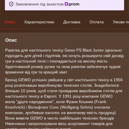
Замовлення під захистом
Опис
Характеристики
Доставка
Оплата
Умови п
Опис
Ракетка для настільного тенісу Gewo PS Blast Junior ідеально
підходить для дітей і підлітків, які хочуть розширити свій досвід
гри в настільний теніс і покладаються на високу якість.
Адаптований розмір ручки та леза ракетки забезпечує чудові
враження від гри та кращий хват.
Бренд GEWO успішно увійшов у світ настільного тенісу в 1956
році розпочавши виробництво тенісних столів. Знадобилося
близько 10 років, щоб стати провідним виробником столів для
настільного тенісу в Європі. У 1991 році компанія GEWO
мала "друге народження", коли Франк Кошник (Frank
Koschnick) і Вольфганг Сонс (Wolfgang Sohns) очолили
компанію, зробивши наголос на виняткову якість продукції.
Вони вивели GEWO в число найбільших тенісних брендів
Німеччини і запропонували весь асортимент товарів для
настільного тенісу найвищої якості.