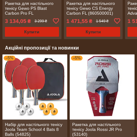
Ракетка для настільного
Ракетка для настільного
Раке
тенісу Gewo PS Blast
тенісу Gewo CS Energy
тені
Carbon Pro FL
Carbon FL (860500001)
Adva
(1073900001)
3 134,05
1 471,55
1 5
₴
₴
3 299 ₴
1 549 ₴
Купити
Купити
Акційні пропозиції та новинки
–5%
–5%
Набір для настільного тенісу
Ракетка для настільного
Joola Team School 4 Bats 8
тенісу Joola Rossi JR Pro
Balls (54825)
(53140)