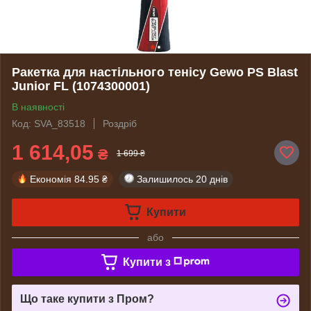
Ракетка для настільного тенісу Gewo PS Blast
Junior FL (1074300001)
В наявності
Код: SVA_83518
Роздріб
1 614,05
₴
1 699 ₴
Економія
84.95 ₴
Залишилось
20 днів
Купити
або
Купити з
Що таке купити з Пром?