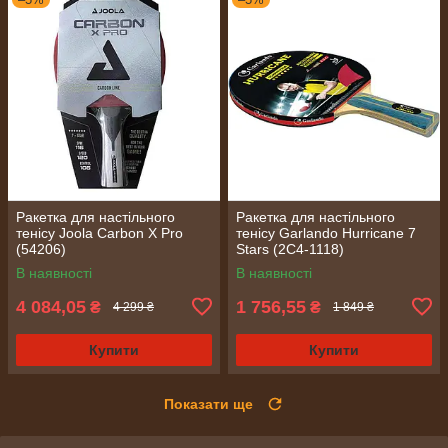
Ракетка для настільного
Ракетка для настільного
тенісу Joola Carbon X Pro
тенісу Garlando Hurricane 7
(54206)
Stars (2C4-1118)
В наявності
В наявності
4 084,05
1 756,55
₴
₴
4 299 ₴
1 849 ₴
Купити
Купити
Показати ще