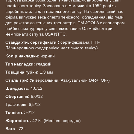
настільного тенісу. Заснована в Німеччині в 1952 році як
виробник столів для настільного тенісу. На сьогоднішній час
фірма випускає весь спектр тенісного обладнання, від гуми
для ракеток до тенісних тренажерів. ТМ JOOLA є спонсором
найбільших турнірів у світі, включаючи Олімпійські ігри,
Чемпіонати світу та USA NTTC.
Стандарти, сертифікати :
сертифікована ITTF
(Міжнародною федерацією настільного тенісу)
Колір накладки:
чорний
Тип накладки:
гладкий
Товщина губки:
1,9 мм
Стиль гри:
Універсальний, Атакувальний (AR+, OF-)
Швидкість
: 4,0/12
Обертання:
6,0/12
Траєкторія: 6,5/12
Точність:
6/12
Жорсткість:
42.5° (Medium, середня)
Вага
: 72 г