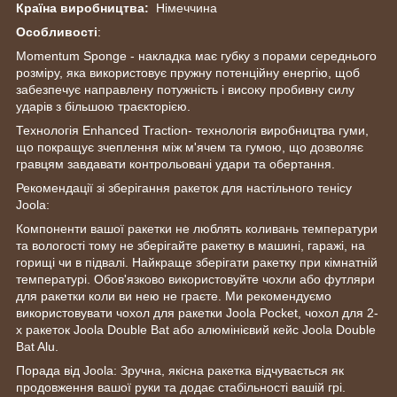
Країна виробництва:
Німеччина
Особливості
:
Momentum Sponge - накладка має губку з порами середнього
розміру, яка використовує пружну потенційну енергію, щоб
забезпечує направлену потужність і високу пробивну силу
ударів з більшою траєкторією.
Технологія Enhanced Traction- технологія виробництва гуми,
що покращує зчеплення між м'ячем та гумою, що дозволяє
гравцям завдавати контрольовані удари та обертання.
Рекомендації зі зберігання ракеток для настільного тенісу
Joola:
Компоненти вашої ракетки не люблять коливань температури
та вологості тому не зберігайте ракетку в машині, гаражі, на
горищі чи в підвалі. Найкраще зберігати ракетку при кімнатній
температурі. Обов'язково використовуйте чохли або футляри
для ракетки коли ви нею не граєте. Ми рекомендуємо
використовувати чохол для ракетки Joola Pocket, чохол для 2-
х ракеток Joola Double Bat або алюмінієвий кейс Joola Double
Bat Alu.
Порада від Joola: Зручна, якісна ракетка відчувається як
продовження вашої руки та додає стабільності вашій грі.