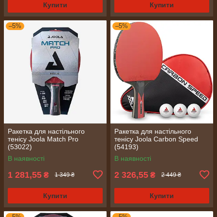
Купити
Купити
–5%
–5%
Ракетка для настільного
Ракетка для настільного
тенісу Joola Match Pro
тенісу Joola Carbon Speed
(53022)
(54193)
В наявності
В наявності
1 281,55
2 326,55
₴
₴
1 349 ₴
2 449 ₴
Купити
Купити
–5%
–5%