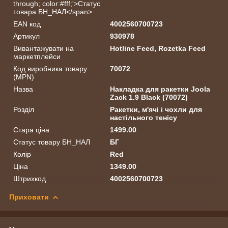
through; color:#fff;'>Статус
товара БН_НАЛ</span>
EAN код
4002560700723
Артикул
930978
Вивантажувати на
Hotline Feed, Rozetka Feed
маркетплейси
Код виробника товару
70072
(MPN)
Назва
Накладка для ракетки Joola
Zack 1.9 Black (70072)
Розділ
Ракетки, м'ячі і чохли для
настільного тенісу
Стара ціна
1499.00
Статус товару БН_НАЛ
БГ
Колір
Red
Ціна
1349.00
Штрихкод
4002560700723
Приховати