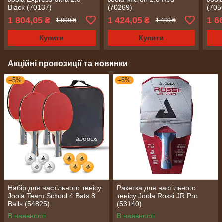
Black (70137)
(70269)
(705
1 804,05
1 424,05
1 6
₴
₴
1 899 ₴
1 499 ₴
Купити
Купити
Акційні пропозиції та новинки
–5%
–5%
Набір для настільного тенісу
Ракетка для настільного
Joola Team School 4 Bats 8
тенісу Joola Rossi JR Pro
Balls (54825)
(53140)
В наявності
В наявності