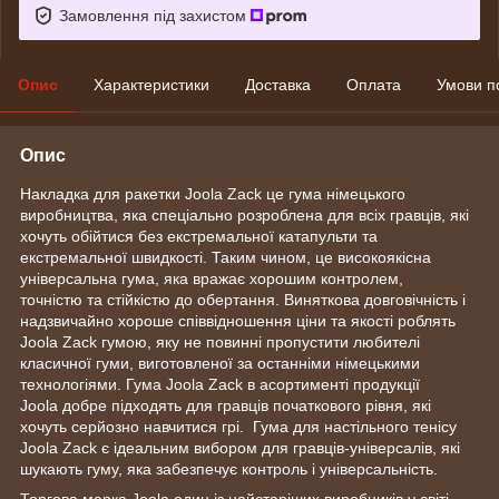
Замовлення під захистом
Опис
Характеристики
Доставка
Оплата
Умови п
Опис
Накладка для ракетки Joola Zack це гума німецького
виробництва, яка спеціально розроблена для всіх гравців, які
хочуть обійтися без екстремальної катапульти та
екстремальної швидкості. Таким чином, це високоякісна
універсальна гума, яка вражає хорошим контролем,
точністю та стійкістю до обертання. Виняткова довговічність і
надзвичайно хороше співвідношення ціни та якості роблять
Joola Zack гумою, яку не повинні пропустити любителі
класичної гуми, виготовленої за останніми німецькими
технологіями. Гума Joola Zack в асортименті продукції
Joola добре підходять для гравців початкового рівня, які
хочуть серйозно навчитися грі. Гума для настільного тенісу
Joola Zack є ідеальним вибором для гравців-універсалів, які
шукають гуму, яка забезпечує контроль і універсальність.
Торгова марка Joola один із найстаріших виробників у світі