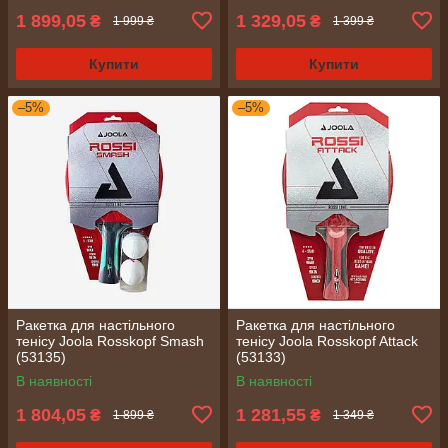
1 899,05
1 329,05
₴
₴
1 999 ₴
1 399 ₴
Купити
Купити
–5%
–5%
Ракетка для настільного
Ракетка для настільного
тенісу Joola Rosskopf Smash
тенісу Joola Rosskopf Attack
(53135)
(53133)
В наявності
В наявності
1 804,05
1 281,55
₴
₴
1 899 ₴
1 349 ₴