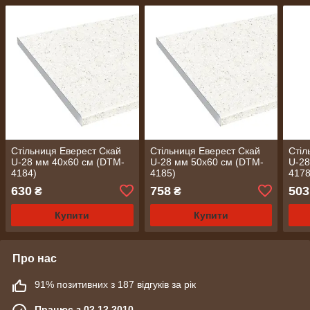
Стільниця Еверест Скай
Стільниця Еверест Скай
Стіл
U-28 мм 40х60 см (DTM-
U-28 мм 50х60 см (DTM-
U-28
4184)
4185)
4178
630
758
503
₴
₴
Купити
Купити
Про нас
91% позитивних з 187 відгуків за рік
Працює з 02.12.2010