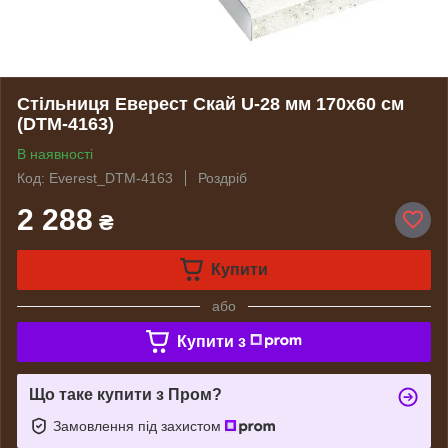
Стільниця Еверест Скай U-28 мм 170х60 см
(DTM-4163)
В наявності
Код: Everest_DTM-4163
Роздріб
2 288
₴
Купити
або
Купити з
Що таке купити з Пром?
Замовлення під захистом