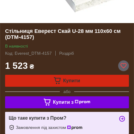
Стільниця Еверест Скай U-28 мм 110х60 см
(DTM-4157)
В наявності
Код: Everest_DTM-4157
Роздріб
1 523
₴
Купити
або
Купити з
Що таке купити з Пром?
Замовлення під захистом