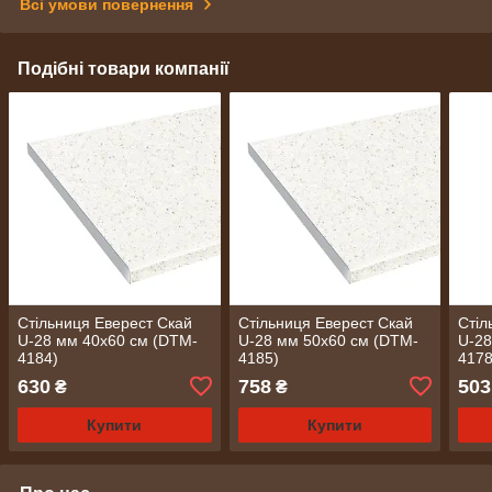
Всі умови повернення
Подібні товари компанії
Стільниця Еверест Скай
Стільниця Еверест Скай
Стіл
U-28 мм 40х60 см (DTM-
U-28 мм 50х60 см (DTM-
U-28
4184)
4185)
4178
630
758
503
₴
₴
Купити
Купити