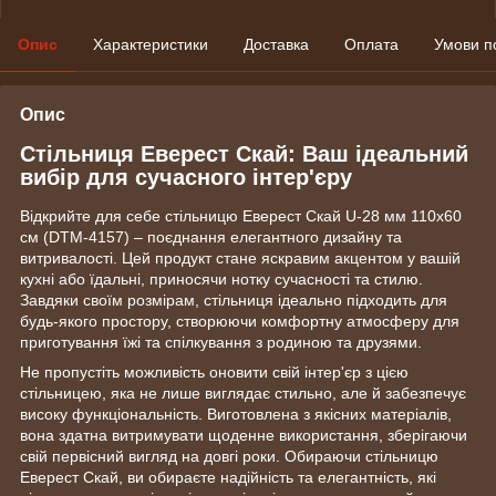
Опис
Характеристики
Доставка
Оплата
Умови п
Опис
Стільниця Еверест Скай: Ваш ідеальний
вибір для сучасного інтер'єру
Відкрийте для себе стільницю Еверест Скай U-28 мм 110х60
см (DTM-4157) – поєднання елегантного дизайну та
витривалості. Цей продукт стане яскравим акцентом у вашій
кухні або їдальні, приносячи нотку сучасності та стилю.
Завдяки своїм розмірам, стільниця ідеально підходить для
будь-якого простору, створюючи комфортну атмосферу для
приготування їжі та спілкування з родиною та друзями.
Не пропустіть можливість оновити свій інтер'єр з цією
стільницею, яка не лише виглядає стильно, але й забезпечує
високу функціональність. Виготовлена з якісних матеріалів,
вона здатна витримувати щоденне використання, зберігаючи
свій первісний вигляд на довгі роки. Обираючи стільницю
Еверест Скай, ви обираєте надійність та елегантність, які