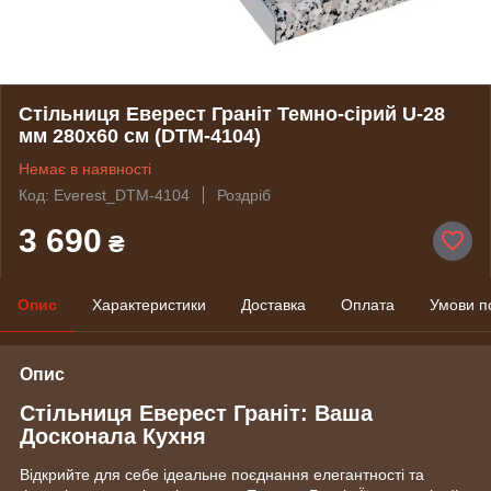
Стільниця Еверест Граніт Темно-сірий U-28
мм 280х60 см (DTM-4104)
Немає в наявності
Код: Everest_DTM-4104
Роздріб
3 690
₴
Опис
Характеристики
Доставка
Оплата
Умови п
Опис
Стільниця Еверест Граніт: Ваша
Досконала Кухня
Відкрийте для себе ідеальне поєднання елегантності та