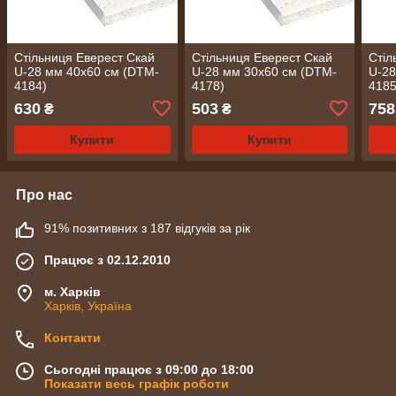
Стільниця Еверест Скай
Стільниця Еверест Скай
Стіл
U-28 мм 40х60 см (DTM-
U-28 мм 30х60 см (DTM-
U-28
4184)
4178)
4185
630
503
758
₴
₴
Купити
Купити
Про нас
91% позитивних з 187 відгуків за рік
Працює з 02.12.2010
м. Харків
Харків, Україна
Контакти
Сьогодні працює з 09:00 до 18:00
Показати весь графік роботи