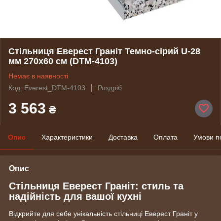
Стільниця Еверест Граніт Темно-сірий U-28
мм 270х60 см (DTM-4103)
Немає в наявності
Код: Everest_DTM-4103
Роздріб
3 563
₴
Опис
Характеристики
Доставка
Оплата
Умови п
Опис
Стільниця Еверест Граніт: стиль та
надійність для вашої кухні
Відкрийте для себе унікальність стільниці Еверест Граніт у