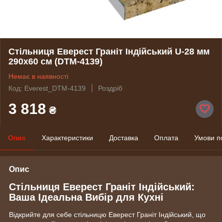
Стільниця Еверест Граніт Індійський U-28 мм
290х60 см (DTM-4139)
Немає в наявності
Код: Everest_DTM-4139
Роздріб
3 818
₴
Опис
Характеристики
Доставка
Оплата
Умови п
Опис
Стільниця Еверест Граніт Індійський:
Ваша Ідеальна Вибір для Кухні
Відкрийте для себе стільницю Еверест Граніт Індійський, що