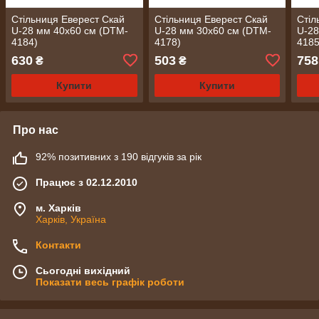
Стільниця Еверест Скай
Стільниця Еверест Скай
Стіл
U-28 мм 40х60 см (DTM-
U-28 мм 30х60 см (DTM-
U-28
4184)
4178)
4185
630
503
758
₴
₴
Купити
Купити
Про нас
92% позитивних з 190 відгуків за рік
Працює з 02.12.2010
м. Харків
Харків, Україна
Контакти
Сьогодні вихідний
Показати весь графік роботи