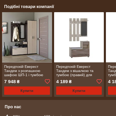
Подібні товари компанії
Передпокій Еверест
Передпокій Еверест
Пере
Тандем з розпашною
Тандем з вішалкою та
Танд
шафою ШП-1 і тумбою
тумбою (правий) для
тумб
(права) венге темний+дуб
взуття сонома + трюфель
венг
7 948
4 189
4 1
₴
₴
молочний (DTM-2458)
(DTM-2457)
(DT
Купити
Купити
Про нас