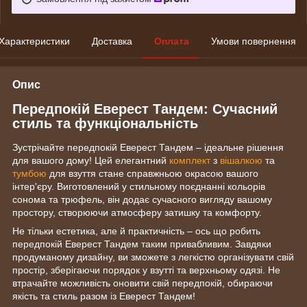
Характеристики
Доставка
Оплата
Умови повернення
Опис
Передпокій Еверест Тандем: Сучасний
стиль та функціональність
Зустрічайте передпокій Еверест Тандем – ідеальне рішення
для вашого дому! Цей елегантний
комплект
з
вішалкою
та
тумбою
для взуття стане справжньою окрасою вашого
інтер'єру. Виготовлений у стильному поєднанні кольорів
сонома та трюфель, він додає сучасного вигляду вашому
простору, створюючи атмосферу затишку та комфорту.
Не тільки естетика, але й практичність – ось що робить
передпокій Еверест Тандем таким привабливим. Завдяки
продуманому дизайну, ви зможете з легкістю організувати свій
простір, зберігаючи порядок у взутті та верхньому одязі. Не
втрачайте можливість оновити свій передпокій, обираючи
якість та стиль разом із Еверест Тандем!