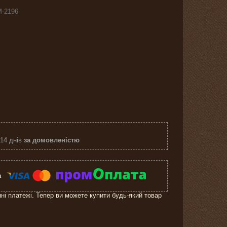
M-2196
 14 днів
за домовленістю
нні платежі. Тепер ви можете купити будь-який товар