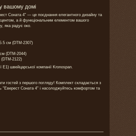
 у вашому домі
ест Соната 4" — це поєднання елегантного дизайну та
 акцентом, а й функціональним елементом вашого
у, яка радує око.
.5 см (DTM-2307)
 см (DTM-2044)
 (DTM-2122)
ї Е1) швейцарської компанії Kronospan.
ати гостей з першого погляду! Комплект складається з
ть "Еверест Соната 4" і насолоджуйтесь комфортом та