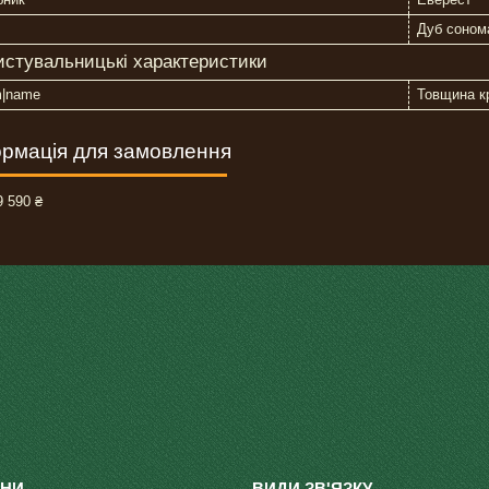
Дуб соном
истувальницькі характеристики
m|name
Товщина к
рмація для замовлення
 590 ₴