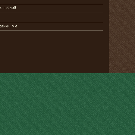
а + білий
райки, мм