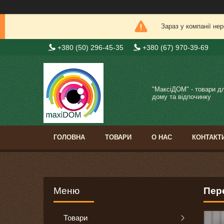
Зараз у компанії не
+380 (50) 296-45-35
+380 (67) 970-39-69
"МаксіДОМ" - товари д
дому та відпочинку
ГОЛОВНА
ТОВАРИ
О НАС
КОНТАКТ
Пере
Товари