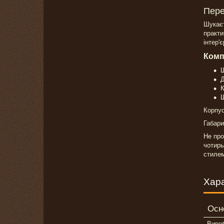
Пере
Шукає
практи
інтер'
Комп
Ш
Д
К
Щ
Корпус
Габари
Не про
чотирь
стилем
Хар
Осн
Виро