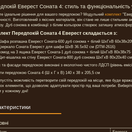
дпокій Еверест Соната 4: стиль та функціональність
те ідеальне рішення для вашого передпокою? Модульний
комплект
"Евер
чності. Виготовлений з якісних матеріалів, він стане не лише стильним
єру. Дуб сонома в комбінації з білим кольором створює затишну атмосфер
лект Передпокій Соната 4 Еверест складається з:
афа розпашна Еверест Соната-600 дуб сонома + білий ШхГхВ 60х38х205
зеркало Соната Еверест для шафи ШхВ 36.5х92 см (DTM-2616)
омод на 3 ящика Еверест Соната-1 дуб сонома + білий ШхГхВ 80х38х75
ит-вішалка на стіну Еверест Соната-800 дуб сонома ШхГхВ 80х20х40 см
 та фасади передпокою виконані з екологічно чистого ЛДСП (рівень емісі
ти передпокою Соната 4 (Ш х Г х В) 140 х 38 х 205,5 см
пустіть можливість перетворити свій передпокій на місце, яке буде враж
ох елементів, що дозволяє адаптувати простір під ваші потреби. Вибері
 у кожному дні!
актеристики
овні
бник
Еверест