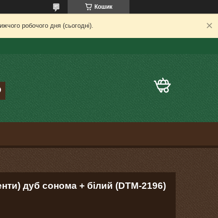
Кошик
жчого робочого дня (сьогодні).
нти) дуб сонома + білий (DTM-2196)