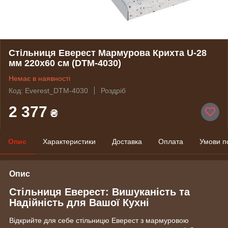
Стільниця Еверест Мармурова Крихта U-28
мм 220х60 см (DTM-4030)
Немає в наявності
Код: Everest_DTM-4030
Роздріб
2 377
₴
Опис
Характеристики
Доставка
Оплата
Умови п
Опис
Стільниця Еверест: Вишуканість та
Надійність для Вашої Кухні
Відкрийте для себе стільницю Еверест з мармуровою