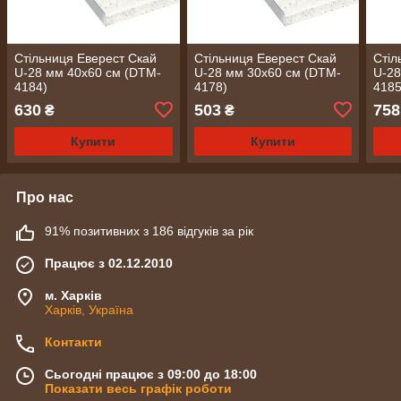
Стільниця Еверест Скай
Стільниця Еверест Скай
Стіл
U-28 мм 40х60 см (DTM-
U-28 мм 30х60 см (DTM-
U-28
4184)
4178)
4185
630
503
758
₴
₴
Купити
Купити
Про нас
91% позитивних з 186 відгуків за рік
Працює з 02.12.2010
м. Харків
Харків, Україна
Контакти
Сьогодні працює з 09:00 до 18:00
Показати весь графік роботи