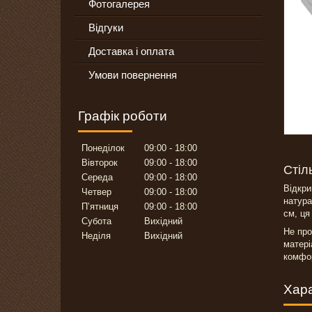
Фотогалерея
Відгуки
Доставка і оплата
Умови повернення
Графік роботи
Понеділок
09:00
18:00
Вівторок
09:00
18:00
Стіл
Середа
09:00
18:00
Відкри
Четвер
09:00
18:00
натура
Пʼятниця
09:00
18:00
см, ця
Субота
Вихідний
Не про
Неділя
Вихідний
матері
комфор
Хар