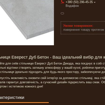
+380 (50) 296-45-35
Водафон
повернення товару протягом
ьниця Еверест Дуб Бетон - Ваш ідеальний вибір для к
йте для себе стільницю Еверест Дуб Бетон Декада, яка поєднує в собі сти
льні відтінки створять затишну атмосферу у вашій кухні, роблячи приго
 стільниця ідеально підходить для будь-якого простору, забезпечуючи до
пустіть можливість оновити свій інтер'єр за допомогою стільниці, яка сті
алів гарантує довговічність, а сучасний дизайн підкреслить ваш смак. 
том і естетикою кожного дня!
актеристики