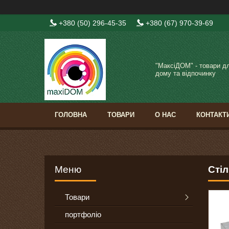
+380 (50) 296-45-35
+380 (67) 970-39-69
"МаксіДОМ" - товари д
дому та відпочинку
ГОЛОВНА
ТОВАРИ
О НАС
КОНТАКТ
Сті
Товари
портфоліо