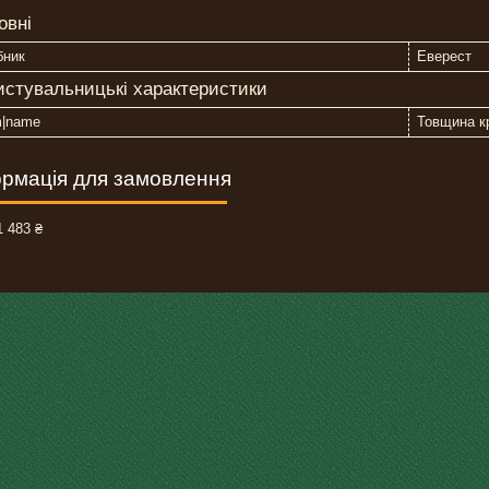
овні
бник
Еверест
истувальницькі характеристики
m|name
Товщина к
рмація для замовлення
 483 ₴