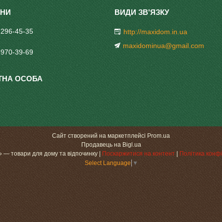
 296-45-35
http://maxidom.in.ua
maxidominua@gmail.com
 970-39-69
Сайт створений на маркетплейсі
Prom.ua
Продавець на Bigl.ua
«МаксіДоМ» — товари для дому та відпочинку |
Поскаржитися на контент
|
Політика конфі
Select Language
▼