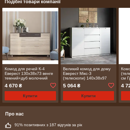
Подібні товари компанії
Комод для речей К-4
Великий комод для дому
Комо
Еверест 130х38х73 венге
Еверест Мікс-3
(тел
темний+дуб молочний
(телескопи) 140х38х97
см Г
Телескопічні (кулькові)
німфея альба (білий)
4 670
5 064
4 7
₴
₴
(DTM-2028)
(DTM-2467)
Купити
Купити
Про нас
91% позитивних з 187 відгуків за рік