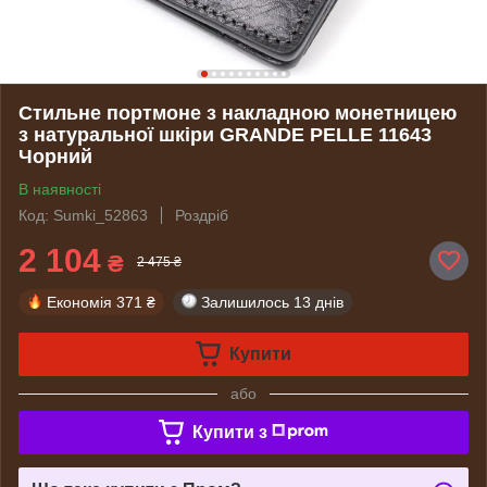
Стильне портмоне з накладною монетницею
з натуральної шкіри GRANDE PELLE 11643
Чорний
В наявності
Код: Sumki_52863
Роздріб
2 104
₴
2 475 ₴
Економія
371 ₴
Залишилось
13 днів
Купити
або
Купити з