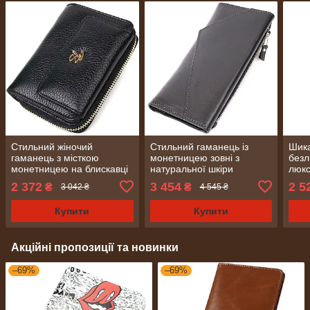
Стильний жіночий
Стильний гаманець із
Шика
гаманець з місткою
монетницею зовні з
безл
монетницею на блискавці
натуральної шкіри
люкс
з натуральної шкіри Tony
GRANDE PELLE 11646
шкі
2 372
3 454
2 5
₴
₴
3 042 ₴
4 545 ₴
Bellucci 22012 Чорний
Чорний
225
Купити
Купити
Акційні пропозиції та новинки
–69%
–69%