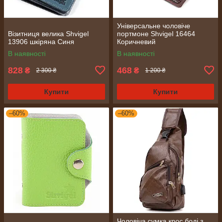
Універсальне чоловіче
Візитниця велика Shvigel
портмоне Shvigel 16464
13906 шкіряна Синя
Коричневий
В наявності
В наявності
828
468
₴
₴
2 300 ₴
1 200 ₴
Купити
Купити
–60%
–60%
Чоловіча сумка крос боді з