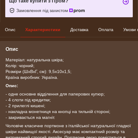
Що таке купити з Пром?
Замовлення під захистом
Опис
Характеристики
Доставка
Оплата
Умови 
Опис
Матеріал: натуральна шкіра;
Колір: чорний;
Розміри (ШхВхГ, см): 9,5х10х1,5;
Країна виробник: Україна.
Опис:
- одне основне відділення для паперових купюр;
- 4 слоти під кредитки;
- 2 прилеглі кишені;
- накладна монетниця на кнопці на тильній стороні;
- закривається на магніт.
Чоловіче класичне портмоне з італійської натуральної гладкої
шкіри найвищої якості. Аксесуар має компактний розмір та
витриманий строгий дизайн. Портмоне легко поміститься в