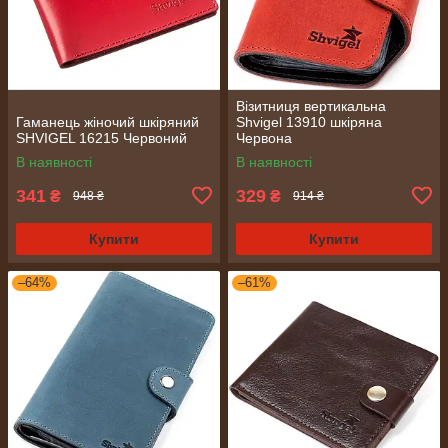
Візитниця вертикальна
Гаманець жіночий шкіряний
Shvigel 13910 шкіряна
SHVIGEL 16215 Червоний
Червона
В наявності
В наявності
341
329
₴
₴
948 ₴
914 ₴
Купити
Купити
–64%
–61%