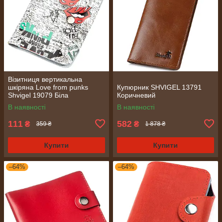
Візитниця вертикальна
шкіряна Love from punks
Купюрник SHVIGEL 13791
Shvigel 19079 Біла
Коричневий
В наявності
В наявності
111
582
₴
₴
359 ₴
1 878 ₴
Купити
Купити
–64%
–64%