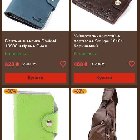
Універсальне чоловіче
Візитниця велика Shvigel
портмоне Shvigel 16464
13906 шкіряна Синя
Коричневий
В наявності
В наявності
828
468
₴
₴
2 300 ₴
1 200 ₴
Купити
Купити
–60%
–60%