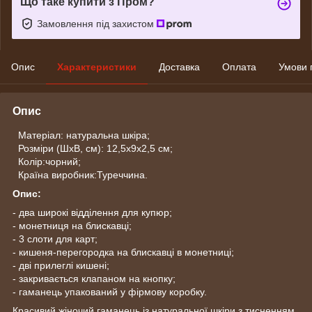
Що таке купити з Пром?
Замовлення під захистом
Опис
Характеристики
Доставка
Оплата
Умови 
Опис
Матеріал: натуральна шкіра;
Розміри (ШхВ, см): 12,5х9х2,5 см;
Колір:чорний;
Країна виробник:Туреччина.
Опис:
- два широкі відділення для купюр;
- монетниця на блискавці;
- 3 слоти для карт;
- кишеня-перегородка на блискавці в монетниці;
- дві прилеглі кишені;
- закривається клапаном на кнопку;
- гаманець упакований у фірмову коробку.
Красивий жіночий гаманець із натуральної шкіри з тисненням