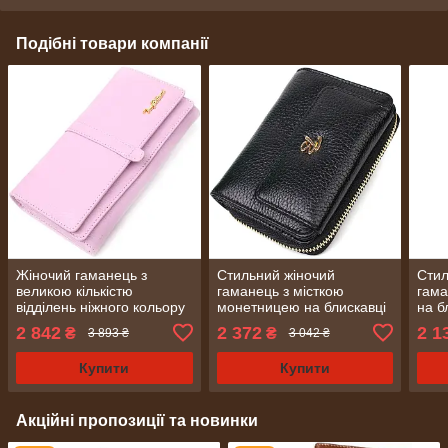
Подібні товари компанії
Жіночий гаманець з
Стильний жіночий
Стил
великою кількістю
гаманець з місткою
гама
відділень ніжного кольору
монетницею на блискавці
на б
з натуральної шкіри Tony
з натуральної шкіри Tony
шкір
2 842
2 372
2 1
₴
₴
3 893 ₴
3 042 ₴
Bellucci 21958 Ліловий
Bellucci 22012 Чорний
Ліло
Купити
Купити
Акційні пропозиції та новинки