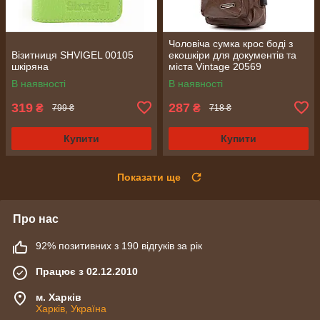
Чоловіча сумка крос боді з
Візитниця SHVIGEL 00105
екошкіри для документів та
шкіряна
міста Vintage 20569
Коричнева
В наявності
В наявності
319
287
₴
₴
799 ₴
718 ₴
Купити
Купити
Показати ще
Про нас
92% позитивних з 190 відгуків за рік
Працює з 02.12.2010
м. Харків
Харків, Україна