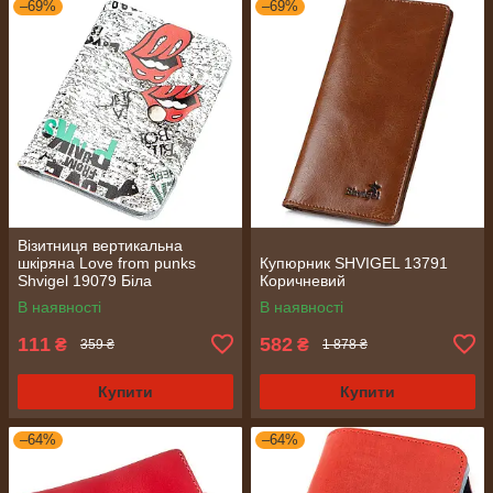
–69%
–69%
Візитниця вертикальна
шкіряна Love from punks
Купюрник SHVIGEL 13791
Shvigel 19079 Біла
Коричневий
В наявності
В наявності
111
582
₴
₴
359 ₴
1 878 ₴
Купити
Купити
–64%
–64%