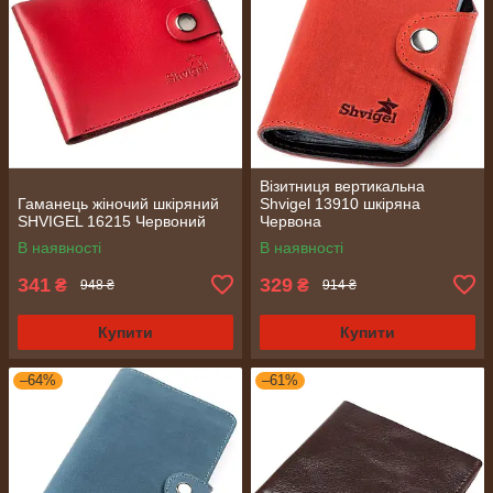
Візитниця вертикальна
Гаманець жіночий шкіряний
Shvigel 13910 шкіряна
SHVIGEL 16215 Червоний
Червона
В наявності
В наявності
341
329
₴
₴
948 ₴
914 ₴
Купити
Купити
–64%
–61%