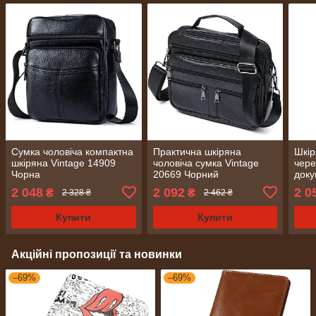
Сумка чоловіча компактна
Практична шкіряна
Шкір
шкіряна Vintage 14909
чоловіча сумка Vintage
чере
Чорна
20669 Чорний
доку
Vint
2 048
2 092
2 0
₴
₴
2 328 ₴
2 462 ₴
Купити
Купити
Акційні пропозиції та новинки
–69%
–69%