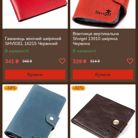
Візитниця вертикальна
Гаманець жіночий шкіряний
Shvigel 13910 шкіряна
SHVIGEL 16215 Червоний
Червона
В наявності
В наявності
341
329
₴
₴
948 ₴
914 ₴
Купити
Купити
–64%
–61%