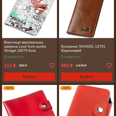
Візитниця вертикальна
шкіряна Love from punks
Купюрник SHVIGEL 13791
Shvigel 19079 Біла
Коричневий
В наявності
В наявності
111
582
₴
₴
359 ₴
1 878 ₴
Купити
Купити
–64%
–64%