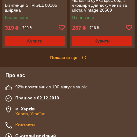
Чоловіча сумка крос боді з
Візитниця SHVIGEL 00105
екошкіри для документів та
шкіряна
міста Vintage 20569
Коричнева
В наявності
В наявності
319
287
₴
₴
799 ₴
718 ₴
Купити
Купити
Показати ще
Про нас
92% позитивних з 190 відгуків за рік
Працює з 02.12.2010
м. Харків
Харків, Україна
Контакти
Сьогодні вихідний