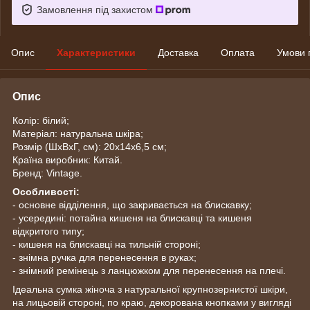
Замовлення під захистом
Опис
Характеристики
Доставка
Оплата
Умови 
Опис
Колір: білий;
Матеріал: натуральна шкіра;
Розмір (ШхВхГ, см): 20х14х6,5 см;
Країна виробник: Китай.
Бренд: Vintage.
Особливості:
- основне відділення, що закривається на блискавку;
- усередині: потайна кишеня на блискавці та кишеня
відкритого типу;
- кишеня на блискавці на тильній стороні;
- знімна ручка для перенесення в руках;
- знімний ремінець з ланцюжком для перенесення на плечі.
Ідеальна сумка жіноча з натуральної крупнозернистої шкіри,
на лицьовій стороні, по краю, декорована кнопками у вигляді