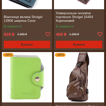
Універсальне чоловіче
Візитниця велика Shvigel
портмоне Shvigel 16464
13906 шкіряна Синя
Коричневий
В наявності
В наявності
828
468
₴
₴
2 300 ₴
1 200 ₴
Купити
Купити
–60%
–60%