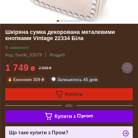
Шкіряна сумка декорована металевими
кнопками Vintage 22334 Біла
В наявності
Код: Sumki_53079
Роздріб
1 749
₴
2 058 ₴
Економія
309 ₴
Залишилось
45 днів
Купити
або
Купити з
Що таке купити з Пром?