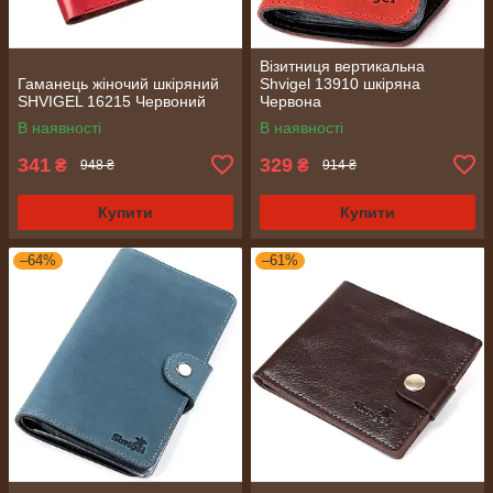
Візитниця вертикальна
Гаманець жіночий шкіряний
Shvigel 13910 шкіряна
SHVIGEL 16215 Червоний
Червона
В наявності
В наявності
341
329
₴
₴
948 ₴
914 ₴
Купити
Купити
–64%
–61%