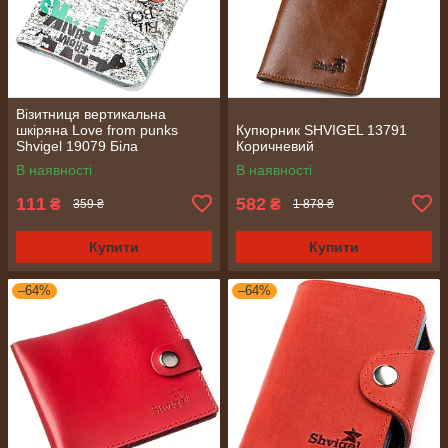
Візитниця вертикальна
шкіряна Love from punks
Купюрник SHVIGEL 13791
Shvigel 19079 Біла
Коричневий
В наявності
В наявності
111
582
₴
₴
359 ₴
1 878 ₴
Купити
Купити
–64%
–64%