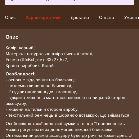
Опис
Характеристики
Доставка
Оплата
Умови 
Опис
Колір: чорний;
Матеріал: натуральна шкіра високої якості;
Розмір (ШхВхГ, см): 33х27,5х2;
Країна виробник: Китай.
Особливості:
- основне відділення на блискавці;
- потаємна кишеня на блискавці;
- 2 відкритих кишені для телефону;
- відкрита кишеня з магнітною кнопкою на лицьовій стороні
аксесуару;
- кишеня на тильній стороні виробу.
- текстильний ремінець зі шкіряною вставкою, що знімається.
Особливістю такої чоловічої сумки є те, що її наповненість
можна регулювати за допомогою нижньої блискавки.
Оптимальний розмір аксесуару буде до речі на кожен день. З