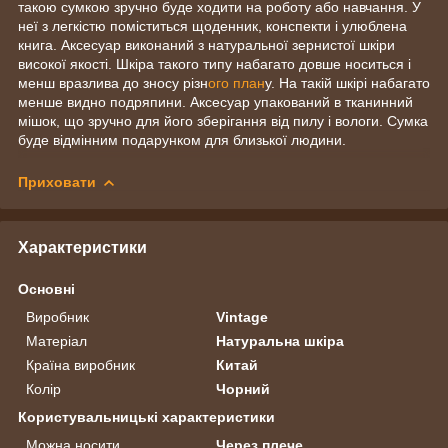
такою сумкою зручно буде ходити на роботу або навчання. У
неї з легкістю поміститься щоденник, конспекти і улюблена
книга. Аксесуар виконаний з натуральної зернистої шкіри
високої якості. Шкіра такого типу набагато довше носиться і
менш вразлива до зносу різн
ого план
у. На такій шкірі набагато
менше видно подряпини. Аксесуар упакований в тканинний
мішок, що зручно для його зберігання від пилу і вологи. Сумка
буде відмінним подарунком для близької людини.
Приховати
Характеристики
Основні
Виробник
Vintage
Матеріал
Натуральна шкіра
Країна виробник
Китай
Колір
Чорний
Користувальницькі характеристики
Можна носити
Через плече