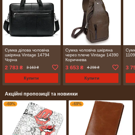
Сумка ділова чоловіча
Сумка чоловіча шкіряна
Сумк
шкіряна Vintage 14794
через плече Vintage 14390
1109
Чорна
Коричнева
2 783
3 653
3 7
₴
₴
3 163 ₴
4 298 ₴
Купити
Купити
Акційні пропозиції та новинки
–69%
–69%