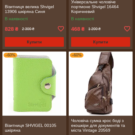
Універсальне чоловіче
Візитниця велика Shvigel
портмоне Shvigel 16464
13906 шкіряна Синя
Коричневий
В наявності
В наявності
828
468
₴
₴
2 300 ₴
1 200 ₴
Купити
Купити
–60%
–60%
Чоловіча сумка крос боді з
Візитниця SHVIGEL 00105
екошкіри для документів та
шкіряна
міста Vintage 20569
Коричнева