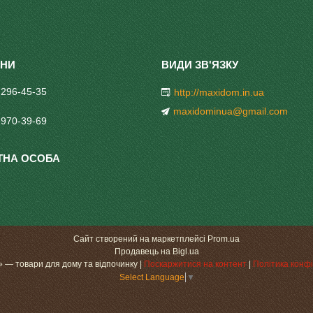
 296-45-35
http://maxidom.in.ua
maxidominua@gmail.com
 970-39-69
Сайт створений на маркетплейсі
Prom.ua
Продавець на Bigl.ua
«МаксіДоМ» — товари для дому та відпочинку |
Поскаржитися на контент
|
Політика конфі
Select Language
▼