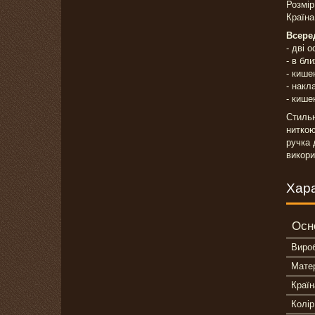
Розмір
Країна
Всере
- дві 
- в бл
- кише
- накл
- кише
Стильн
ниткою
ручка 
викори
Хар
Осн
Виро
Мате
Країн
Колір