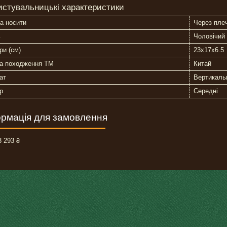
истувальницькі характеристики
а носити
Через пле
ь
Чоловічий
ри (см)
23х17х6.5
на походження ТМ
Китай
ат
Вертикаль
р
Середні
рмація для замовлення
 293 ₴