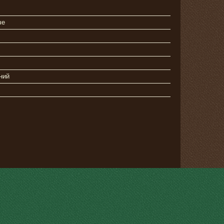
че
ний