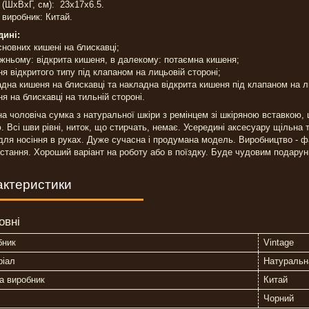
 (ШхВхГ, см): 23х17х6.5.
 виробник: Китай.
дині:
основних кишені на блискавці;
ижньому: відкрита кишеня, в далекому: потаємна кишеня;
ня відкритого типу під клапаном на лицьовій стороні;
адна кишеня на блискавці та накладна відкрита кишеня під клапаном на л
ня на блискавці на тильній стороні.
а чоловіча сумка з натуральної шкіри з ремінцем зі шкіряною вставкою,
. Всі шви рівні, ниток, що стирчать, немає. Усередині аксесуару щільна 
для носіння в руках. Дуже сучасна і продумана модель. Виробництво - ф
стання. Хороший варіант на роботу або в поїздку. Буде чудовим подарун
актеристики
овні
бник
Vintage
ріал
Натуральн
а виробник
Китай
Чорний