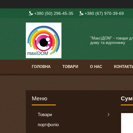
+380 (50) 296-45-35
+380 (67) 970-39-69
"МаксіДОМ" - товари д
дому та відпочинку
ГОЛОВНА
ТОВАРИ
О НАС
КОНТАКТ
Сум
Товари
портфоліо