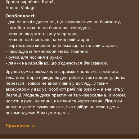
Країна виробник: Китай;
Бренд: Vintage.
Особливості:
- два основні відділення, що закриваються на блискавку;
- потайна кишеня на блискавці всередині;
- кишеня відкритого типу усередині;
- кишеня на блискавці на лицьовій стороні;
- вертикальна кишеня на блискавці, на тильній стороні;
- підкладка із темно-коричневої тканини;
- ручка для носіння в руках;
- лямки на карабінах, що з'єднуються блискавкою.
Зручна сумка-рюкзак для справжніх чоловіків із міцного
текстилю. Виріб підійде як для роботи, так і в дорогу, легко
переться і зовсім не вибагливий у догляді. З таким
аксесуаром у вас усі особисті речі під рукою – а значить у
безпеці. Модель дуже практична та універсальна, її можна
носити в руці, на спині, на плечі та через плече. Якщо ви
давно шукаєте сумку-рюкзак, яка підійде на кожен день –
рекомендуємо Вам цю модель.
Приховати