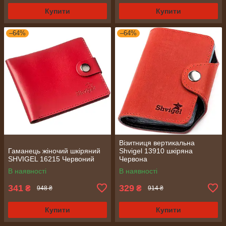
Купити
Купити
–64%
–64%
Візитниця вертикальна
Гаманець жіночий шкіряний
Shvigel 13910 шкіряна
SHVIGEL 16215 Червоний
Червона
В наявності
В наявності
341
329
₴
₴
948 ₴
914 ₴
Купити
Купити