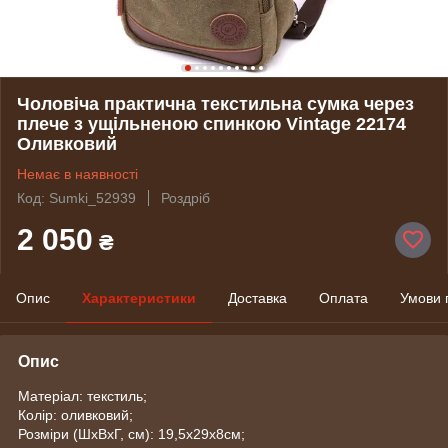
Чоловіча практична текстильна сумка через
плече з ущільненою спинкою Vintagе 22174
Оливковий
Немає в наявності
Код: Sumki_52939
Роздріб
2 050
₴
Опис
Характеристики
Доставка
Оплата
Умови 
Опис
Матеріал: текстиль;
Колір: оливковий;
Розміри (ШхВхГ, см): 19,5х29х8см;