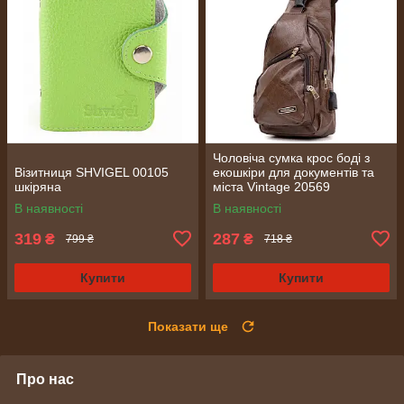
Чоловіча сумка крос боді з
Візитниця SHVIGEL 00105
екошкіри для документів та
шкіряна
міста Vintage 20569
Коричнева
В наявності
В наявності
319
287
₴
₴
799 ₴
718 ₴
Купити
Купити
Показати ще
Про нас