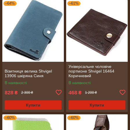
–64%
–61%
Універсальне чоловіче
Візитниця велика Shvigel
портмоне Shvigel 16464
13906 шкіряна Синя
Коричневий
В наявності
В наявності
828
468
₴
₴
2 300 ₴
1 200 ₴
Купити
Купити
–60%
–60%