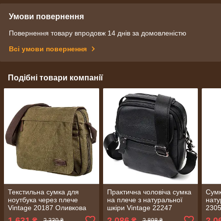
Умови повернення
Повернення товару впродовж 14 днів за домовленістю
Всі умови повернення
Подібні товари компанії
Текстильна сумка для
Практична чоловіча сумка
Сумк
ноутбука через плече
на плече з натуральної
нату
Vintage 20187 Оливкова
шкіри Vintage 22247
2305
Чорна
1 631
2 086
2 0
₴
₴
2 330 ₴
2 898 ₴