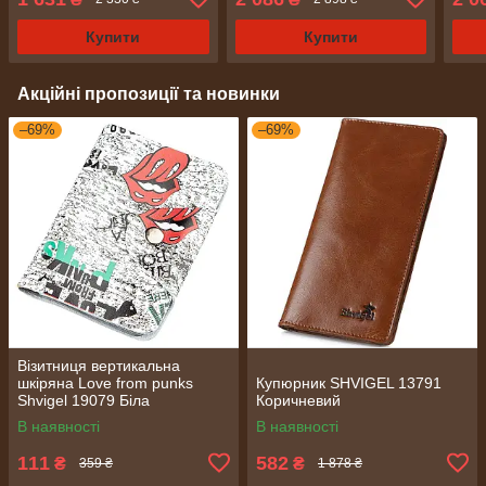
Купити
Купити
Акційні пропозиції та новинки
–69%
–69%
Візитниця вертикальна
шкіряна Love from punks
Купюрник SHVIGEL 13791
Shvigel 19079 Біла
Коричневий
В наявності
В наявності
111
582
₴
₴
359 ₴
1 878 ₴