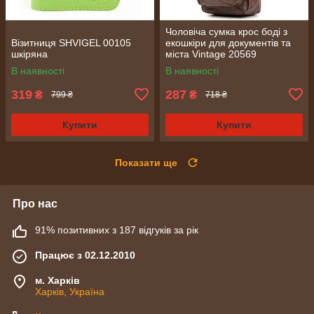
Чоловіча сумка крос боді з
Візитниця SHVIGEL 00105
екошкіри для документів та
шкіряна
міста Vintage 20569
Коричнева
В наявності
В наявності
319
287
₴
₴
799 ₴
718 ₴
Купити
Купити
Показати ще
Про нас
91% позитивних з 187 відгуків за рік
Працює з 02.12.2010
м. Харків
Харків, Україна