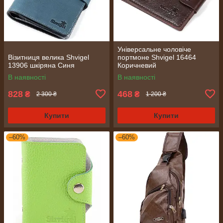
Універсальне чоловіче
Візитниця велика Shvigel
портмоне Shvigel 16464
13906 шкіряна Синя
Коричневий
В наявності
В наявності
828
468
₴
₴
2 300 ₴
1 200 ₴
Купити
Купити
–60%
–60%