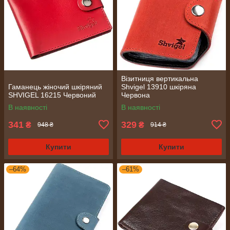
Візитниця вертикальна
Гаманець жіночий шкіряний
Shvigel 13910 шкіряна
SHVIGEL 16215 Червоний
Червона
В наявності
В наявності
341
329
₴
₴
948 ₴
914 ₴
Купити
Купити
–64%
–61%