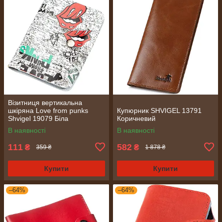
Візитниця вертикальна
шкіряна Love from punks
Купюрник SHVIGEL 13791
Shvigel 19079 Біла
Коричневий
В наявності
В наявності
111
582
₴
₴
359 ₴
1 878 ₴
Купити
Купити
–64%
–64%