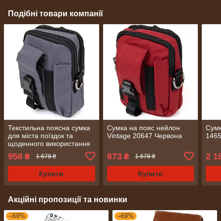
Подібні товари компанії
Текстильна поясна сумка
Сумка на пояс нейлон
Сумк
для міста поїздок та
Vintage 20647 Червона
1465
щоденного використання
Vintage 20646 Сіра
956
873
2 1
₴
₴
1 678 ₴
1 678 ₴
Купити
Купити
Акційні пропозиції та новинки
–69%
–69%