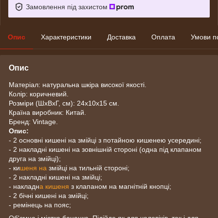
Замовлення під захистом
Опис
Характеристики
Доставка
Оплата
Умови п
Опис
Матеріал: натуральна шкіра високої якості.
Колір: коричневий.
Розміри (ШхВхГ, см): 24х10х15 см.
Країна виробник: Китай.
Бренд: Vintage.
Опис:
- 2 основні кишені на змійці з потайною кишенею усередині;
- 2 накладні кишені на зовнішній стороні (одна під клапаном
друга на змійці);
- ки
шеня на
змійці на тильній стороні;
- 2 накладні кишені на змійці;
- накладн
а кишеня
з клапаном на магнітній кнопці;
- 2 бічні кишені на змійці;
- ремінець на пояс;
Об'ємна і містка бананка. Підійде як для чоловіків, так і для