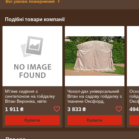
Всі умови повернення
Подібні товари компанії
М\'яке сидіння з
Чохол-дах універсальний
Осно
синтепоном на гойдалку
Вітан на садову гойдалку з
гойд
Вітан Вероніка, квіти
тканини Оксфорд,
Оксф
бірюза
бежевий, з регулюванням
(змі
1 911
3 833
494
₴
₴
Купити
Купити