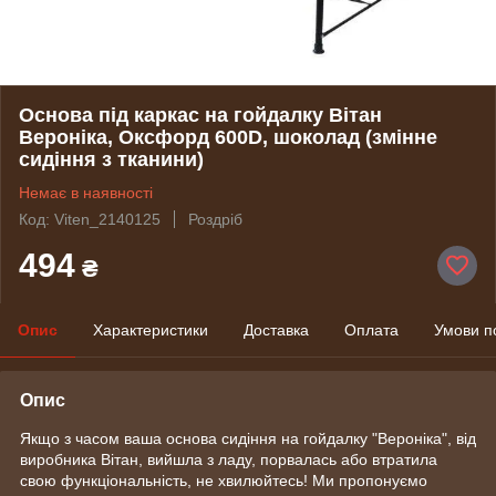
Основа під каркас на гойдалку Вітан
Вероніка, Оксфорд 600D, шоколад (змінне
сидіння з тканини)
Немає в наявності
Код: Viten_2140125
Роздріб
494
₴
Опис
Характеристики
Доставка
Оплата
Умови п
Опис
Якщо з часом ваша основа сидіння на гойдалку "Вероніка", від
виробника Вітан, вийшла з ладу, порвалась або втратила
свою функціональність, не хвилюйтесь! Ми пропонуємо