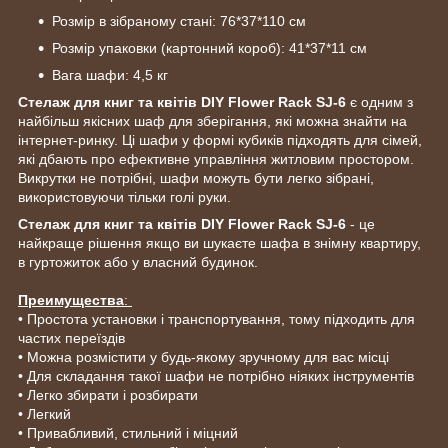
Розмір в зібраному стані: 76*37*110 см
Розмір упаковки (картонний короб): 41*37*11 см
Вага шафи: 4,5 кг
Стелаж для книг та квітів DIY Flower Rack SJ-6
є одним з
найбільш якісних шаф для зберігання, які можна знайти на
інтернет-ринку. Ці шафи у формі кубиків підходять для сімей,
які дбають про ефективне управління житловим простором.
Викрутки не потрібні, шафи можуть бути легко зібрані,
використовуючи тільки голі руки.
Стелаж для книг та квітів DIY Flower Rack SJ-6
- це
найкраще рішення якщо ви шукаєте шафа в знімну квартиру,
в гуртожиток або у власний будинок.
Преимущества
:
• Простота установки і транспортування, тому підходить для
частих переїздів
• Можна розмістити у будь-якому зручному для вас місці
• Для складання такої шафи не потрібно ніяких інструментів
• Легко збирати і розбирати
• Легкий
• Привабливий, стильний і міцний