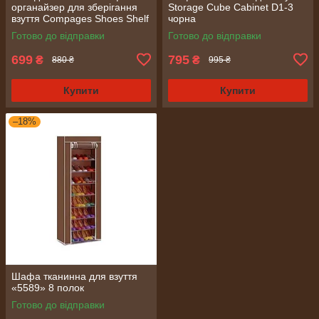
органайзер для зберігання
Storage Cube Cabinet D1-3
взуття Compages Shoes Shelf
чорна
T-1099 на 9 секцій
Готово до відправки
Готово до відправки
699
795
₴
₴
880 ₴
995 ₴
Купити
Купити
–18%
Шафа тканинна для взуття
«5589» 8 полок
Готово до відправки