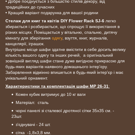
• Добре поєднується з більшістю стилів декору, від
традиційних до сучасних
• Кращий варіант подарунка для вашої родини
Стелаж для книг та квітів DIY Flower Rack SJ-6
легко
збирається і розбирається, що спрощує її використання в
різних місцях. Поміщається у вітальню, спальню, дитячу
кімнату для зберігання
одягу
, взуття, книг, журналів,
канцелярії, іграшок.
Внутрішнє місце шафи здатне вмістити в себе досить велику
кількість вашого одягу та інших речей, а оригінальний
зовнішній вигляд шафи стане дуже вигідною прикрасою для
будь-яких варіантів наявного домашнього інтер'єру.
Забарвлення відмінно впишеться в будь-який інтер'єр і має
унікальний орнамент.
Характеристики та комплектація шафи МР 26-31
:
Кожен кубик витримує до 10 кг ваги
Матеріал: сталь
чорні панелі зі сталевої дротяної сітки 35х35 см. -
23шт.
з'єднувачі - 24 шт.
сітка -1,8х3,8 мм.