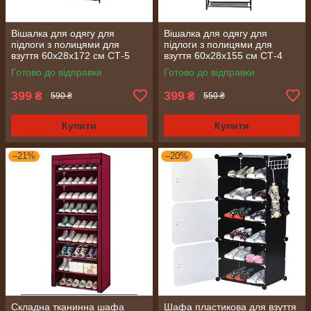
Вішалка для одягу для
Вішалка для одягу для
підлоги з полицями для
підлоги з полицями для
взуття 60х28х172 см СТ-5
взуття 60х28х155 см СТ-4
Готово до відправки
Готово до відправки
399
399
₴
₴
590 ₴
550 ₴
Купити
Купити
–21%
–20%
Складна тканинна шафа
Шафа пластикова для взуття