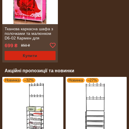
Тканєва каркасна шафа з
полочками та малюнком
D6-02 Кармен для
зберігання речей іграшок
699
₴
850 ₴
білизни рушників
Купити
Акційні пропозиції та новинки
Новинка
–32%
Новинка
–27%