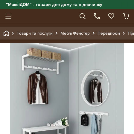
"МаксіДОМ" - товари для дому та відпочинку
Товари та послуги
Меблі Фенстер
Передпокій
Пр