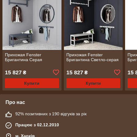
Прихожая Fenster
Прихожая Fenster
Прих
Бригантина Серая
Бригантина Светло-серая
Бриг
15 827
15 827
15 
₴
₴
Купити
Купити
Про нас
92% позитивних з 190 відгуків за рік
Працює з 02.12.2010
м. Харків