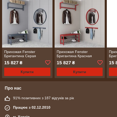
Прихожая Fenster
Прихожая Fenster
Прих
Бригантина Серая
Бригантина Красная
Бриг
15 827
15 827
15 
₴
₴
Купити
Купити
Про нас
91% позитивних з 187 відгуків за рік
Працює з 02.12.2010
м. Харків