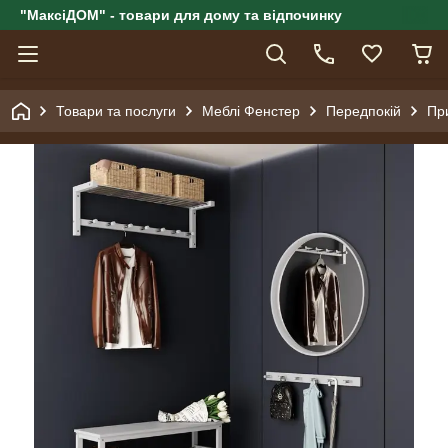
"МаксіДОМ" - товари для дому та відпочинку
Товари та послуги
Меблі Фенстер
Передпокій
Пр