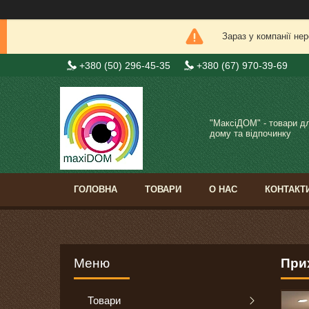
Зараз у компанії не
+380 (50) 296-45-35
+380 (67) 970-39-69
"МаксіДОМ" - товари д
дому та відпочинку
ГОЛОВНА
ТОВАРИ
О НАС
КОНТАКТ
При
Товари