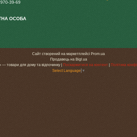
 970-39-69
Сайт створений на маркетплейсі
Prom.ua
Продавець на Bigl.ua
«МаксіДоМ» — товари для дому та відпочинку |
Поскаржитися на контент
|
Політика конфі
Select Language
▼