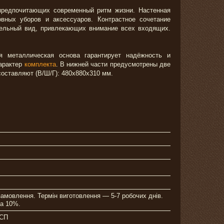
предпочитающих современный ритм жизни. Настенная
вных уборов и аксессуаров. Контрастное сочетание
тельный вид, привлекающих внимание всех входящих.
 металлическая основа гарантирует надёжность и
характер
комплекта
. В нижней части предусмотрены две
оставляют (В/Ш/Г): 480х880х310 мм.
замовлення. Термін виготовлення — 5-7 робочих днів.
а 10%.
ДСП