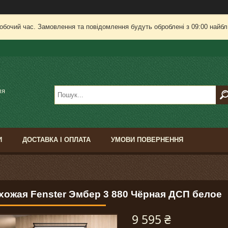
робочий час. Замовлення та повідомлення будуть оброблені з 09:00 найбли
ля
И
ДОСТАВКА І ОПЛАТА
УМОВИ ПОВЕРНЕННЯ
хожая Fenster Эмбер 3 880 Чёрная ДСП белое
9 595 ₴