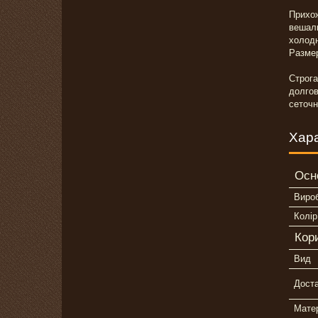
Прихо
вешал
холод
Размер
Стро
долгов
сеточн
Хар
Осн
Виро
Колір
Кор
Вид
Дост
Мате