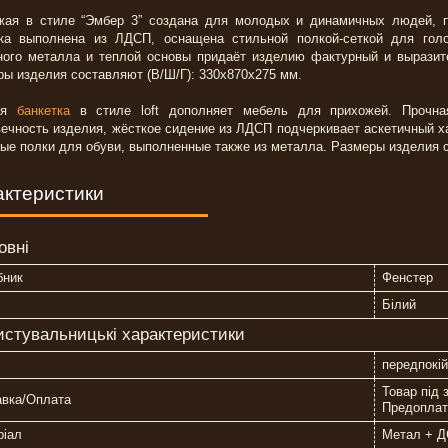
жая в стиле “Эмбер 3” создана для молодых и динамичных людей, 
ка выполнена из ЛДСП, оснащена стильной полкой-сеткой для голо
ного металла и теплой основы придаёт изделию фактурный и вырази
ы изделия составляют (В/Ш/Г): 330х870х275 мм.
гая
банкетка
в стиле loft дополняет мебель для прихожей. Прочная
ечность изделия, жёсткое сидение из ЛДСП подчеркивает аскетичный 
ые полки для обуви, выполненные также из металла. Размеры изделия с
актеристики
овні
бник
Фенстер
Білий
истувальницькі характеристики
передпокій
Товар під 
авка/Оплата
Предоплат
ріал
Метал + 