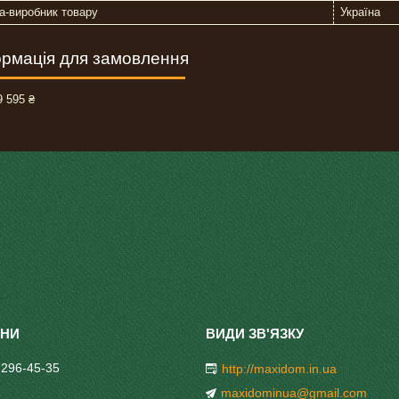
а-виробник товару
Україна
рмація для замовлення
 595 ₴
 296-45-35
http://maxidom.in.ua
maxidominua@gmail.com