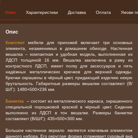
Опис
Характеристики
Доставка
Оплата
Умови п
Опис
Комплект
мебели для прихожей включает три основных
элемента, незаменимых в домашнем обиходе. Настенная
вешалка – компактная и удобная модель, выполненная из
ЛДСП толщиной 16 мм. Вешалка заключена в раму из
контрастного ЛДСП, имеет полку для аксессуаров и пять
надёжных металлических крючков для верхней одежды.
Крючки окрашены в чёрный цвет, придающий изделию некую
брутальность. Габаритные размеры вешалки составляют (В/
Ш/Г): 1480×500×236 мм.
Банкетка
– состоит из металлического каркаса, окрашенного
специальной порошковой краской в чёрный цвет. Сидение
выполнено из ЛДСП в тон вешалке. Размеры банкетки
составляют (В/Ш/Г): 435×500×300 мм.
Большое настенное зеркало является ключевым элементом
данного набора. Его округлая форма сглаживает суровый вид