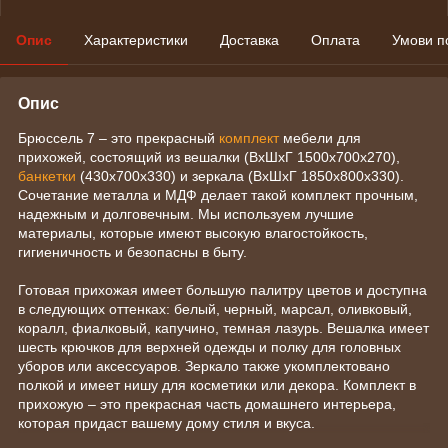
Опис
Характеристики
Доставка
Оплата
Умови п
Опис
Брюссель 7 – это прекрасный
комплект
мебели для
прихожей, состоящий из вешалки (ВхШхГ 1500х700х270),
банкетки
(430x700x330) и зеркала (ВхШхГ 1850x800x330).
Сочетание металла и МДФ делает такой комплект прочным,
надежным и долговечным. Мы используем лучшие
материалы, которые имеют высокую влагостойкость,
гигиеничность и безопасны в быту.
Готовая прихожая имеет большую палитру цветов и доступна
в следующих оттенках: белый, черный, марсал, оливковый,
коралл, фиалковый, капучино, темная лазурь. Вешалка имеет
шесть крючков для верхней одежды и полку для головных
уборов или аксессуаров. Зеркало также укомплектовано
полкой и имеет нишу для косметики или декора. Комплект в
прихожую – это прекрасная часть домашнего интерьера,
которая придаст вашему дому стиля и вкуса.